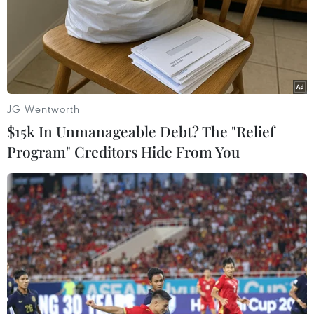
06/08/2026 15:33
Lở đất tại Philippines khiến ít nhất 4
người thiệt mạng
JG Wentworth
06/08/2026 15:06
$15k In Unmanageable Debt? The "Relief
Program" Creditors Hide From You
Trung Quốc thử nghiệm tuyến tàu
cao tốc xuyên vùng đất đóng băng
vĩnh cửu
06/08/2026 12:35
Trung Quốc vận hành giàn phát điện
gió nổi đầu tiên chịu được bão cấp 17