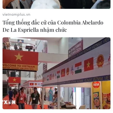
vietnamplus.vn
Hàn Quốc tăng cường giải pháp
Tổng thống đắc cử của Colombia Abelardo
ngăn chặn đánh bạc trực tuyến trong
De La Espriella nhậm chức
quân đội
06/08/2026 04:52
Tổng Bí thư, Chủ tịch nước Tô Lâm
sẽ thăm cấp Nhà nước tới Australia và
New Zealand
06/08/2026 04:30
Mỹ phát tín hiệu ủng hộ ổn định
đồng won của Hàn Quốc
05/08/2026 23:26