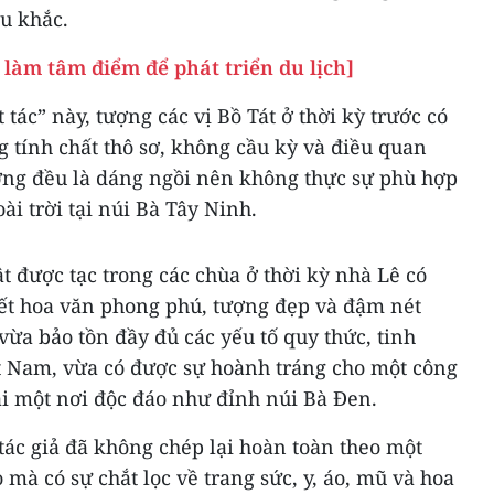
u khắc.
làm tâm điểm để phát triển du lịch]
 tác” này, tượng các vị Bồ Tát ở thời kỳ trước có
 tính chất thô sơ, không cầu kỳ và điều quan
ượng đều là dáng ngồi nên không thực sự phù hợp
ài trời tại núi Bà Tây Ninh.
t được tạc trong các chùa ở thời kỳ nhà Lê có
iết hoa văn phong phú, tượng đẹp và đậm nét
 vừa bảo tồn đầy đủ các yếu tố quy thức, tinh
ệt Nam, vừa có được sự hoành tráng cho một công
tại một nơi độc đáo như đỉnh núi Bà Đen.
tác giả đã không chép lại hoàn toàn theo một
à có sự chắt lọc về trang sức, y, áo, mũ và hoa