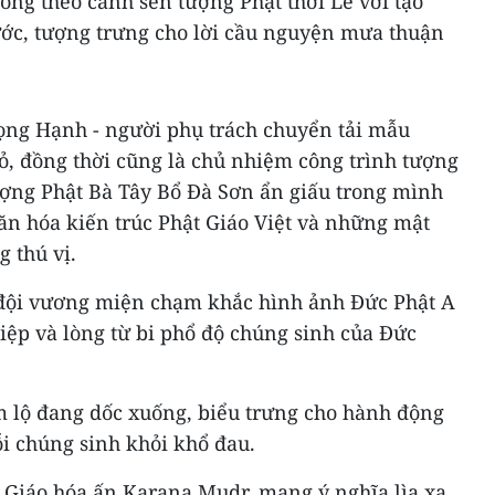
hỏng theo cánh sen tượng Phật thời Lê với tạo
ớc, tượng trưng cho lời cầu nguyện mưa thuận
ng Hạnh - người phụ trách chuyển tải mẫu
ỏ, đồng thời cũng là chủ nhiệm công trình tượng
ượng Phật Bà Tây Bổ Đà Sơn ẩn giấu trong mình
văn hóa kiến trúc Phật Giáo Việt và những mật
 thú vị.
 đội vương miện chạm khắc hình ảnh Đức Phật A
tiệp và lòng từ bi phổ độ chúng sinh của Đức
m lộ đang dốc xuống, biểu trưng cho hành động
i chúng sinh khỏi khổ đau.
t Giáo hóa ấn Karana Mudr, mang ý nghĩa lìa xa