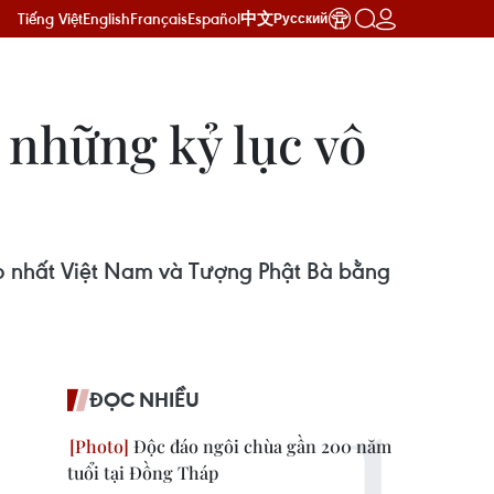
Tiếng Việt
English
Français
Español
中文
Русский
 những kỷ lục vô
ao nhất Việt Nam và Tượng Phật Bà bằng
ĐỌC NHIỀU
Độc đáo ngôi chùa gần 200 năm
tuổi tại Đồng Tháp