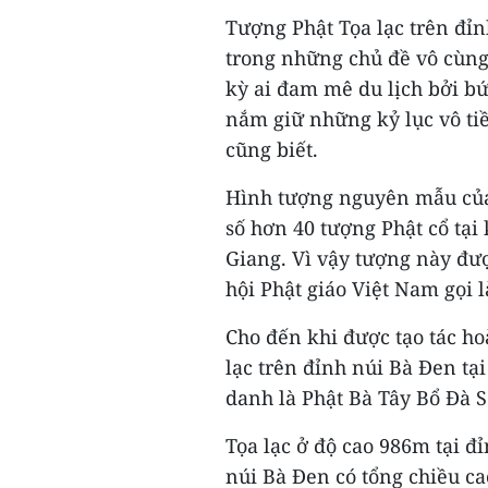
Tượng Phật Tọa lạc trên đỉ
trong những chủ đề vô cùng 
kỳ ai đam mê du lịch bởi 
nắm giữ những kỷ lục vô ti
cũng biết.
Hình tượng nguyên mẫu của
số hơn 40 tượng Phật cổ tại 
Giang. Vì vậy tượng này đư
hội Phật giáo Việt Nam gọi 
Cho đến khi được tạo tác h
lạc trên đỉnh núi Bà Ðen tạ
danh là Phật Bà Tây Bổ Ðà 
Tọa lạc ở độ cao 986m tại đ
núi Bà Đen có tổng chiều ca