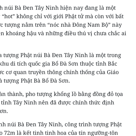
nh núi Bà Đen Tây Ninh hiện nay đang là một
“hot” không chỉ với giới Phật tử mà còn với bất
bức tượng nằm trên “nóc nhà Đông Nam Bộ” này
ền khoáng hậu và những điều thú vị chưa chắc ai
 tượng Phật núi Bà Đen Tây Ninh là một trong
khu di tích quốc gia Bổ Ðà Sơn thuộc tỉnh Bắc
ợc cơ quan truyền thông chính thống của Giáo
là tượng Phật Bà Bổ Ðà Sơn.
oàn thành, pho tượng khổng lồ bằng đồng đỏ tọa
i tỉnh Tây Ninh nên đã được chính thức định
Sơn.
ỉnh núi Bà Đen Tây Ninh, công trình tượng Phật
o 72m là kết tinh tinh hoa của tín ngưỡng-tôn