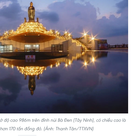
độ cao 986m trên đỉnh núi Bà Đen (Tây Ninh), có chiều cao là
 hơn 170 tấn đồng đỏ. (Ảnh: Thanh Tân/TTXVN)