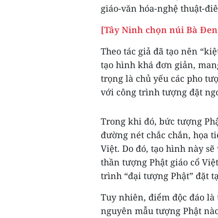
giáo-văn hóa-nghệ thuật-điê
[Tây Ninh chọn núi Bà Đen 
Theo tác giả đã tạo nên “kiệt
tạo hình khá đơn giản, mang
trọng là chủ yếu các pho t
với công trình tượng đặt ngo
Trong khi đó, bức tượng Phậ
đường nét chắc chắn, họa t
Việt. Do đó, tạo hình này sẽ
thần tượng Phật giáo cổ Vi
trình “đại tượng Phật” đặt 
Tuy nhiên, điểm độc đáo là 
nguyên mẫu tượng Phật nào m