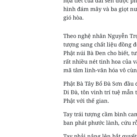
họa tiết của đài sen được p
hình đám mây và ba giọt nư
gió hòa.
Theo nghệ nhân Nguyễn Trọ
tượng sang chất liệu đồng đ
Phật núi Bà Đen cho biết, t
rất nhiều nét tinh hoa của 
mã tâm linh-văn hóa vô cùng
Phật Bà Tây Bổ Đà Sơn đầu
Di Đà, tôn vinh trí tuệ mẫn 
Phật với thế gian.
Tay trái tượng cầm bình ca
ban phát phước lành, cứu rỗ
Tay phải nâng lên bắt quyế