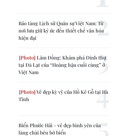
Bảo tàng Lịch sử Quân sự Việt Nam: Từ
nơi lưu giữ ký ức đến thiết chế văn hóa
hiện đại
Lâm Đồng: Khám phá Dinh thự
tại Đà Lạt của “Hoàng hậu cuối cùng” ở
Việt Nam
Vẻ đẹp kỳ vỹ của Hồ Kẻ Gỗ tại Hà
Tĩnh
Biển Phước Hải - vẻ đẹp bình yên của
làng chài bên bờ biển