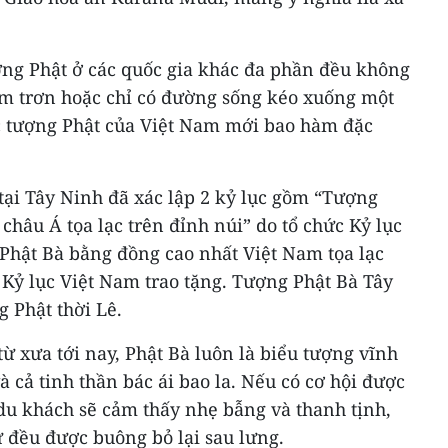
ợng Phật ở các quốc gia khác đa phần đều không
àm trơn hoặc chỉ có đường sống kéo xuống một
c tượng Phật của Việt Nam mới bao hàm đặc
tại Tây Ninh đã xác lập 2 kỷ lục gồm “Tượng
châu Á tọa lạc trên đỉnh núi” do tổ chức Kỷ lục
 Phật Bà bằng đồng cao nhất Việt Nam tọa lạc
 Kỷ lục Việt Nam trao tặng. Tượng Phật Bà Tây
g Phật thời Lê.
ừ xưa tới nay, Phật Bà luôn là biểu tượng vĩnh
à cả tinh thần bác ái bao la. Nếu có cơ hội được
du khách sẽ cảm thấy nhẹ bẫng và thanh tịnh,
đều được buông bỏ lại sau lưng.