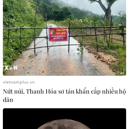
vietnamplus.vn
Nứt núi, Thanh Hóa sơ tán khẩn cấp nhiều hộ
dân