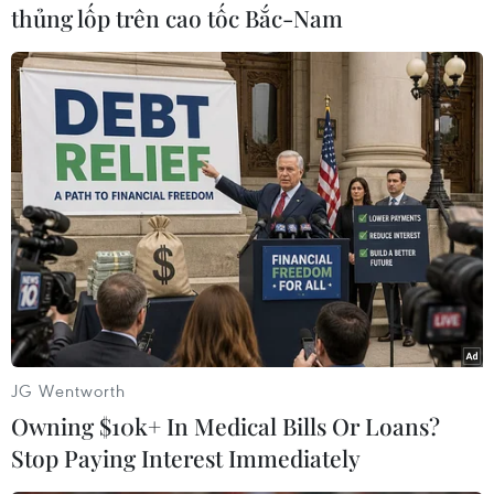
thủng lốp trên cao tốc Bắc-Nam
#Thái Lan
#Cục thuế Thái Lan
#Thuế VAT
#Doanh nghiệp nước ngoài
#Dịch vụ trực tuyến
Thái Lan
JG Wentworth
Owning $10k+ In Medical Bills Or Loans?
Stop Paying Interest Immediately
Theo dõi VietnamPlus