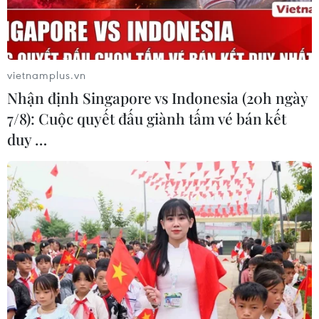
vietnamplus.vn
Nhận định Singapore vs Indonesia (20h ngày
7/8): Cuộc quyết đấu giành tấm vé bán kết
duy …
Hơn 130 nước ủng hộ OECD áp thuế các
''đại gia'' kỹ thuật số
10/10/2020 09:22
Theo ước tính của OECD, các quy tắc mới có thể giúp
các quốc gia thu thêm tổng cộng 100 tỷ USD mỗi năm từ
các doanh nghiệp kỹ thuật số như Google, Amazon và