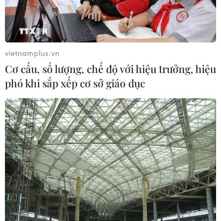
xây dựng kịch bản giải ngân
05/08/2026 01:18
vietnamplus.vn
Điều gì chờ đợi đồng yen sau cái bắt
Cơ cấu, số lượng, chế độ với hiệu trưởng, hiệu
tay giữa Mỹ-Nhật?
phó khi sắp xếp cơ sở giáo dục
04/08/2026 14:11
Sửa Luật Trưng mua, trưng dụng tài
sản giải quyết vướng mắc trên thực
tiễn
04/08/2026 13:10
Đề xuất 5 nhóm chính sách sửa đổi
Luật Trưng mua, trưng dụng tài sản