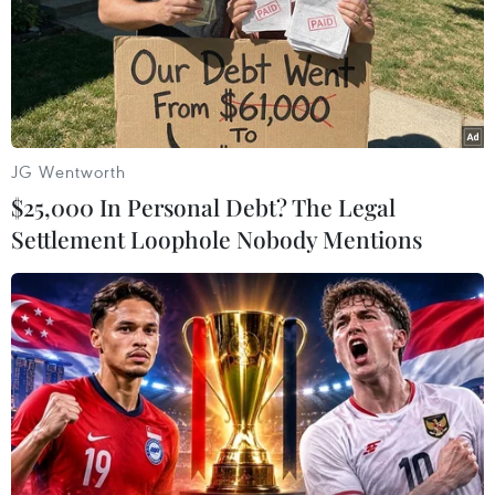
JG Wentworth
$25,000 In Personal Debt? The Legal
Ủy ban châu Âu công bố kế hoạch kiểm
Settlement Loophole Nobody Mentions
soát tiền điện tử
25/09/2020 04:48
Theo kế hoạch, những loại tiền số có giá trị nhất như
Libra sẽ phải nằm dưới sự giám sát của Cơ quan Ngân
hàng châu Âu (EBA).