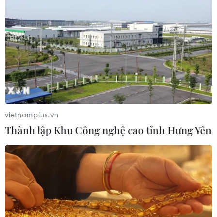
Nhật Bản: Nội các thông qua chính
sách giảm thuế tiêu thụ thực phẩm
xuống 1%
05/08/2026 15:30
Ngành Hải quan đẩy mạnh cải cách
thể chế và hiện đại hóa công tác
quản lý
vietnamplus.vn
05/08/2026 12:35
Thành lập Khu Công nghệ cao tỉnh Hưng Yên
Ngân hàng trước làn sóng AI: Dữ liệu
là đòn bẩy, quản trị là chìa khóa
05/08/2026 09:25