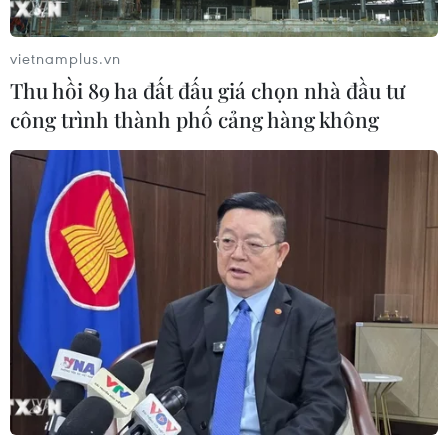
04/08/2026 11:56
vietnamplus.vn
Thu hồi 89 ha đất đấu giá chọn nhà đầu tư
UBS bị phạt 125 triệu USD vì vi phạm
công trình thành phố cảng hàng không
luật chống rửa tiền
04/08/2026 04:58
Xem thêm
CƠ QUAN CHỦ QUẢN: THÔNG TẤN XÃ VIỆT NAM
Tổng Biên tập: TRẦN TIẾN DUẨN