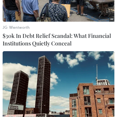
JG Wentworth
$30k In Debt Relief Scandal: What Financial
Institutions Quietly Conceal
Ảnh minh họa. (Nguồn: kokolevel.com)
Tờ Bangkok Post ngày 15/2 dẫn lời một quan
chức Cục thuế yêu cầu giấu tên cho biết bắt đầu
từ ngày 1/9, các doanh nghiệp nước ngoài cung
cấp các dịch vụ trực tuyến ở Thái Lan sẽ phải
đăng ký nghĩa vụ thuế giá trị gia tăng (VAT) 7%