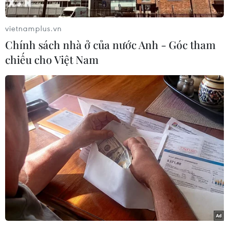
nếu thu nhập hàng năm của họ vượt quá 1,8
triệu baht (khoảng 60.000 USD).
vietnamplus.vn
Quy định về thuế dịch vụ điện tử đã được Quốc
Chính sách nhà ở của nước Anh - Góc tham
hội Thái Lan thông qua và được đăng tải trên
chiếu cho Việt Nam
Công báo Hoàng gia.
[Campuchia cân nhắc đánh thuế dịch vụ số
với Facebook, Google, Amazon]
Quan chức Cục thuế nói trên cho biết các doanh
nghiệp dịch vụ điện tử chịu trách nhiệm thanh
toán VAT bao gồm những doanh nghiệp cung
cấp dịch vụ tải phim, trò chơi, sticker, các dịch
vụ môi giới và quảng cáo.
Nguồn tin cho biết các nền tảng dịch vụ điện tử
ở nước ngoài như Apple, Google, Facebook,