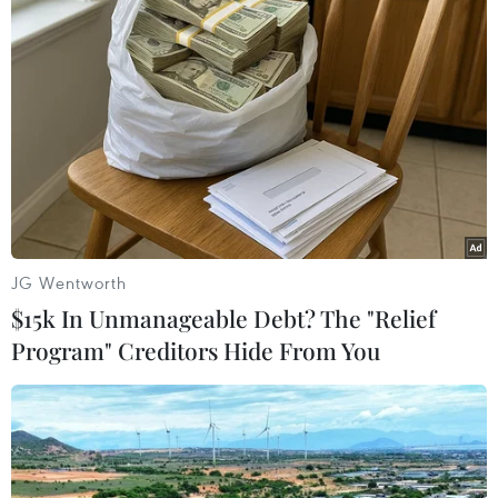
Mỹ sẽ điều tra các loại thuế dịch vụ kỹ
thuật số ở nước ngoài
03/06/2020 03:11
Mỹ phản đối những nỗ lực đánh thuế doanh thu từ hoạt
động quảng cáo và kinh doanh trực tuyến, cho rằng các
loại thuế này nhắm thẳng vào các “gã khổng lồ” công
nghệ của Mỹ như Google, Apple, Facebook.
JG Wentworth
$15k In Unmanageable Debt? The "Relief
Program" Creditors Hide From You