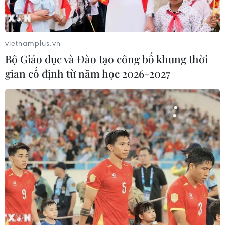
Facebook.
vietnamplus.vn
Bộ Giáo dục và Đào tạo công bố khung thời
gian cố định từ năm học 2026-2027
Thuế thương mại điện tử xuyên biên giới:
Cạnh tranh không công bằng
20/11/2020 04:57