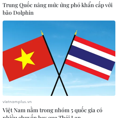
Trung Quốc nâng mức ứng phó khẩn cấp với
bão Dolphin
CƠ QUAN CHỦ QUẢN: THÔNG TẤN XÃ VIỆT NAM
Tổng Biên tập: TRẦN TIẾN DUẨN
Phó Tổng Biên tập: NGUYỄN THỊ TÁM, KHÚC THANH
THỦY
Sở hữu trí tuệ
Quy định sử dụng
RSS
Hỗ trợ
Ngôn ngữ
TTXVN
Dịch vụ tin
Quảng cáo
vietnamplus.vn
Liên hệ
Việt Nam nằm trong nhóm 5 quốc gia có
nhiều chuyến bay qua Thái Lan