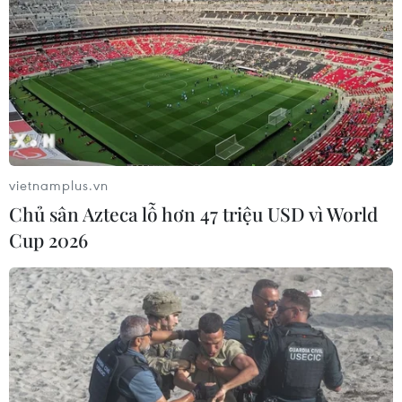
Lần đầu Cà Mau tổ chức Lễ hội
Khinh khí cầu gắn với Ngày hội Văn
hóa di sản
07/08/2026 02:00
Bánh xèo tôm nhảy - món ăn phải
thử khi đến Quy Nhơn
vietnamplus.vn
07/08/2026 00:00
Chủ sân Azteca lỗ hơn 47 triệu USD vì World
Cup 2026
NAPAS và KiotViet hợp tác mở rộng
hệ sinh thái thanh toán VietQR
06/08/2026 14:03