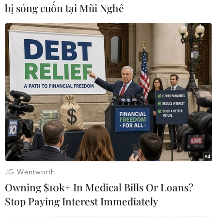
bị sóng cuốn tại Mũi Nghê
Bí thư Chi bộ thôn Phú Tân 1 (xã An Cư), ông Lê
Ngọc Huỳnh cho biết, nhữngtrường hợp vi
phạm đều được Ban nhân dân thôn báo cáo lên
xã nhưng chính quyềnkhông kiên quyết xử lý.
Môi trường bị ô nhiễm
Do các hồ đều xây theo kiểu hồ hở (dùng san hô,
đá để chèn làm bờ) nên thức ănthừa và các hóa
chất trong quá trình nuôi tôm thải ra bên ngoài
thường mang theomầm bệnh gây lây lan rất
nhanh các hồ khác. Do vậy, hầu như năm nào
JG Wentworth
vùng nuôitrồng thủy sản đầm Ô Loan cũng phát
Owning $10k+ In Medical Bills Or Loans?
sinh dịch bệnh.
Stop Paying Interest Immediately