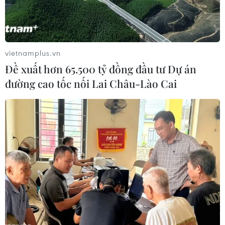
vietnamplus.vn
Đề xuất hơn 65.500 tỷ đồng đầu tư Dự án
đường cao tốc nối Lai Châu-Lào Cai
#Phú Yên
#Đầm Ô Loan
#Ô nhiễm
#Xâm hại
#Thủy sản
Theo dõi VietnamPlus