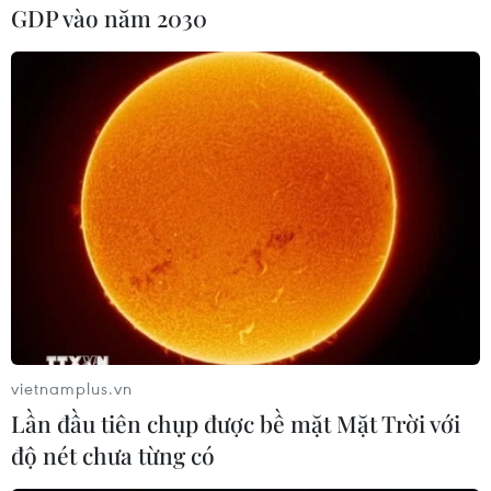
GDP vào năm 2030
#Boston
#2thinknow
#Thành phố Đổi mới
#Viện MIT
Anh
Mỹ
Theo dõi VietnamPlus
vietnamplus.vn
Lần đầu tiên chụp được bề mặt Mặt Trời với
độ nét chưa từng có
TIN CÙNG CHUYÊN MỤC