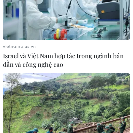
mưa khốc liệt ở Ấn Độ
05/08/2026 09:39
Cách các sân bay Mỹ rút ngắn thời
gian làm thủ tục
vietnamplus.vn
05/08/2026 07:17
Israel và Việt Nam hợp tác trong ngành bán
dẫn và công nghệ cao
Trung Quốc: Cảnh sát Hong Kong,
Macau triệt phá vụ lừa đảo đầu tư
Fun Coffee
05/08/2026 06:41
Afghanistan đối mặt khủng hoảng
lương thực nghiêm trọng do thiếu