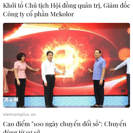
Khởi tố Chủ tịch Hội đồng quản trị, Giám đốc
Hàn Quốc ban hành cảnh báo nắng
Công ty cổ phần Mekolor
nóng cao nhất tại thủ đô Seoul
04/08/2026 12:37
Trung Quốc duy trì cảnh báo mưa
lớn và dông mạnh
04/08/2026 11:59
“Tỏa sáng Nghị lực Việt” 2026 đồng
hành cùng thanh niên khuyết tật
04/08/2026 11:14
vietnamplus.vn
Cao điểm "100 ngày chuyển đổi số": Chuyển
động từ cơ sở