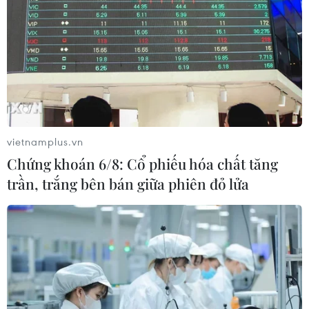
châu Á vẫn đổ sang châu Âu
05/08/2026 23:27
Đâm dao ở trung tâm London, một
nữ nghi phạm bị bắt giữ
05/08/2026 15:07
vietnamplus.vn
Chứng khoán 6/8: Cổ phiếu hóa chất tăng
trần, trắng bên bán giữa phiên đỏ lửa
Công an Lào Cai kịp thời cứu nạn, hỗ
trợ người dân trong tình huống khẩn
cấp
05/08/2026 10:10
Hơn 100 người thiệt mạng trong mùa