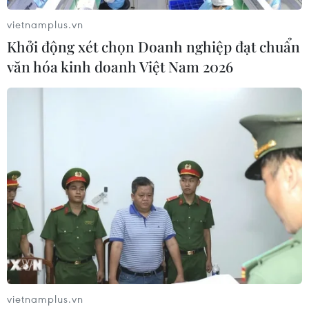
vietnamplus.vn
Italy: Hai trận động đất liên tiếp làm
Khởi động xét chọn Doanh nghiệp đạt chuẩn
rung chuyển khu vực gần tháp
văn hóa kinh doanh Việt Nam 2026
nghiêng Pisa
04/08/2026 22:41
Trung Quốc tăng cường trấn áp tội
phạm có tổ chức
04/08/2026 14:24
Báo động xu hướng gia tăng người
trẻ mắc ung thư
04/08/2026 14:10
vietnamplus.vn