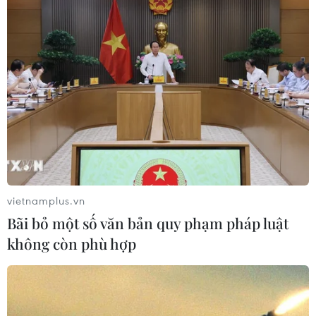
rừng, vừa khéo vận động bà con
04/08/2026 07:44
Mỹ ghi nhận ca tử vong đầu tiên
trong mùa dịch cyclosporiasis
04/08/2026 07:11
Xem thêm
vietnamplus.vn
Bãi bỏ một số văn bản quy phạm pháp luật
không còn phù hợp
CƠ QUAN CHỦ QUẢN: THÔNG TẤN XÃ VIỆT NAM