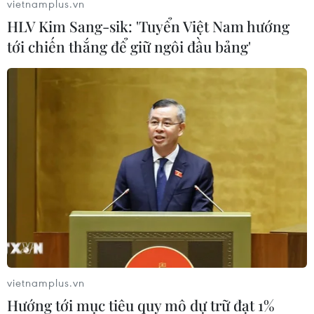
vietnamplus.vn
HLV Kim Sang-sik: 'Tuyển Việt Nam hướng
Thành quả kinh tế của Trung Quốc cũng được
tới chiến thắng để giữ ngôi đầu bảng'
phản ánh qua việc nước này cónhiều thành phố
được xếp hạng hơn các nước khác và một số
thành phố như Vũ Hánvà Thành Đô lần đầu tiên
lọt vào bảng xếp hạng này./.
(TTXVN/Vietnam+)
vietnamplus.vn
Hướng tới mục tiêu quy mô dự trữ đạt 1%