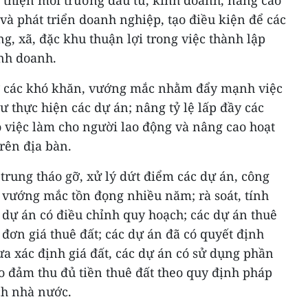
i thiện môi trường đầu tư, kinh doanh, nâng cao
 và phát triển doanh nghiệp, tạo điều kiện để các
g, xã, đặc khu thuận lợi trong việc thành lập
nh doanh.
gỡ các khó khăn, vướng mắc nhằm đẩy mạnh việc
ư thực hiện các dự án; nâng tỷ lệ lấp đầy các
 việc làm cho người lao động và nâng cao hoạt
rên địa bàn.
rung tháo gỡ, xử lý dứt điểm các dự án, công
, vướng mắc tồn đọng nhiều năm; rà soát, tính
c dự án có điều chỉnh quy hoạch; các dự án thuê
 đơn giá thuê đất; các dự án đã có quyết định
ưa xác định giá đất, các dự án có sử dụng phần
 đảm thu đủ tiền thuê đất theo quy định pháp
ách nhà nước.