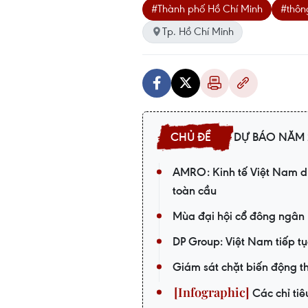
#Thành phố Hồ Chí Minh
#thôn
Tp. Hồ Chí Minh
DỰ BÁO NĂM 
AMRO: Kinh tế Việt Nam du
toàn cầu
Mùa đại hội cổ đông ngân 
DP Group: Việt Nam tiếp tụ
Giám sát chặt biến động t
Các chỉ ti