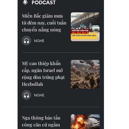
PODCAST
Miền Bắc giảm mưa
từ đêm nay, cuối tuần
chuyển nắng nóng
NGHE
Mỹ can thiệp khẩn
cấp, ngăn Israel mở
rộng đòn trừng phạt
Hezbollah
NGHE
Nga thông báo tấn
công căn cứ ngầm