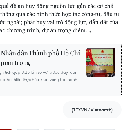
 quả đề án huy động nguồn lực gắn các cơ chế
thông qua các hình thức hợp tác công-tư, đầu tư
ớc ngoài; phát huy vai trò động lực, dẫn dắt của
các chương trình, dự án trọng điểm…/.
g Nhân dân Thành phố Hồ Chí
quan trọng
n tích gấp 3,25 lần so với trước đây, dân
ng bước hiện thực hóa khát vọng trở thành
(TTXVN/Vietnam+)