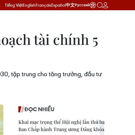
Tiếng Việt
English
Français
Español
中文
Русский
ạch tài chính 5
030, tập trung cho tăng trưởng, đầu tư
ĐỌC NHIỀU
Khai mạc trọng thể Hội nghị lần thứ ba
Ban Chấp hành Trung ương Đảng khóa