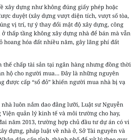
về xây dựng như không đúng giấy phép hoặc
 được duyệt (xây dựng vượt diện tích, vượt số tòa,
úng vị trí, tự ý thay đổi mật độ xây dựng, công
à ở thấp tầng không xây dựng nhà để bán mà vẫn
ỏ hoang hóa đất nhiều năm, gây lãng phí đất
 thế chấp tài sản tại ngân hàng nhưng đồng thời
 căn hộ cho người mua… Đây là những nguyên
g được cấp “sổ đỏ” khiến người mua nhà bị vạ
 nhà luôn nắm dao đằng lưỡi, Luật sư Nguyễn
 Viện quản lý kinh tế và môi trường cho hay,
đai năm 2013, trường hợp chủ đầu tư dự án có vi
xây dựng, pháp luật về nhà ở, Sở Tài nguyên và
Nhân dân cấp tỉnh, thành phố để xử lý theo quy