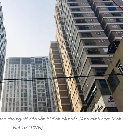
à cho người dân vẫn bị đình trệ nhất. (Ảnh minh họa: Minh
Nghĩa/TTXVN)