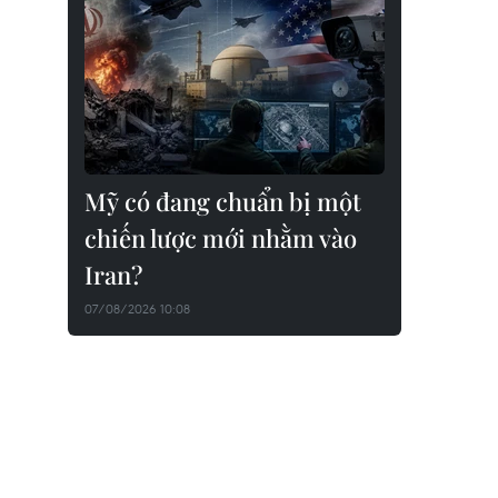
Mỹ có đang chuẩn bị một
chiến lược mới nhằm vào
Iran?
07/08/2026 10:08