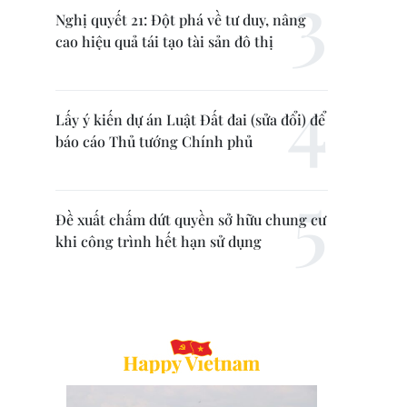
Nghị quyết 21: Đột phá về tư duy, nâng
cao hiệu quả tái tạo tài sản đô thị
Lấy ý kiến dự án Luật Đất đai (sửa đổi) để
báo cáo Thủ tướng Chính phủ
Đề xuất chấm dứt quyền sở hữu chung cư
khi công trình hết hạn sử dụng