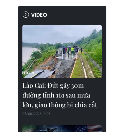
VIDEO
Lào Cai: Đứt gãy 30m
đường tỉnh 161 sau mưa
lớn, giao thông bị chia cắt
07/08/2026 10:08