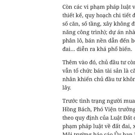
Còn các vi phạm pháp luật 
thiết kế, quy hoạch chi tiết
số căn, số tầng, xây không đ
năng công trình); dự án nh
phân lô, bán nền dẫn đến b
đai… diễn ra khá phổ biến.
Thêm vào đó, chủ đầu tư còn
vẫn tổ chức bán tài sản là
nhân khiến chủ đầu tư khôn
lây.
Trước tình trạng người mua
Hồng Bách, Phó Viện trưởng
theo quy định của Luật Đất 
phạm pháp luật về đất đai, 
Môi trường báo cáo Ủy ban 