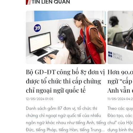
TIN LIÊN QUAN
Bộ GD-ĐT công bố 87 đơn vị
Hơn 90.0
được tổ chức thi cấp chứng
ngữ “cấp
chỉ ngoại ngữ quốc tế
Anh vẫn 
12/05/2024 01:05
11/05/2024 04:
Danh sách gồm 87 đơn vị, tổ chức thi
Theo các quy
chứng chỉ ngoại ngữ quốc tế của nhiều
Đào tạo, các
ngôn ngữ khác nhau như tiếng Anh, tiếng
chui" của Hội
Đức, tiếng Pháp, tiếng Hàn, tiếng Trung...
dụng bình th