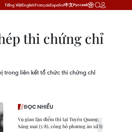
Tiếng Việt
English
Français
Español
中文
Русский
ép thi chứng chỉ
trong liên kết tổ chức thi chứng chỉ
ĐỌC NHIỀU
Vụ gian lận điểm thi tại Tuyên Quang:
Sáng mai (5/8), công bố phương án xử lý