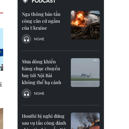
PODCAST
Nga thông báo tấn
công căn cứ ngầm
của Ukraine
NGHE
Mưa dông khiến
hàng chục chuyến
bay tới Nội Bài
không thể hạ cánh
NGHE
Houthi bị nghi đứng
sau vụ tấn công đánh