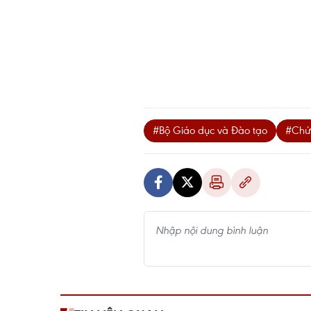
#Bộ Giáo dục và Đào tạo
#Chứn