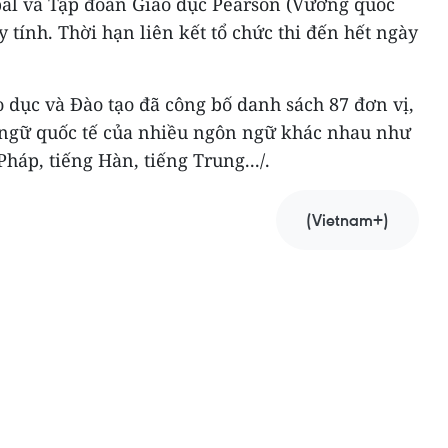
bal và Tập đoàn Giáo dục Pearson (Vương quốc
 tính. Thời hạn liên kết tổ chức thi đến hết ngày
o dục và Đào tạo đã công bố danh sách 87 đơn vị,
i ngữ quốc tế của nhiều ngôn ngữ khác nhau như
Pháp, tiếng Hàn, tiếng Trung.../.
(Vietnam+)