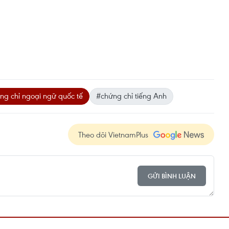
g chỉ ngoại ngữ quốc tế
#chứng chỉ tiếng Anh
Theo dõi VietnamPlus
GỬI BÌNH LUẬN