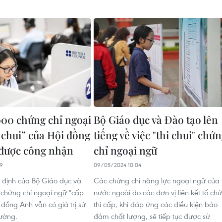
00 chứng chỉ ngoại
Bộ Giáo dục và Đào tạo lên
 chui” của Hội đồng
tiếng về việc "thi chui" chứ
được công nhận
chỉ ngoại ngữ
29
09/05/2024 10:04
 định của Bộ Giáo dục và
Các chứng chỉ năng lực ngoại ngữ của
 chứng chỉ ngoại ngữ "cấp
nước ngoài do các đơn vị liên kết tổ ch
 đồng Anh vẫn có giá trị sử
thi cấp, khi đáp ứng các điều kiện bảo
ường.
đảm chất lượng, sẽ tiếp tục được sử