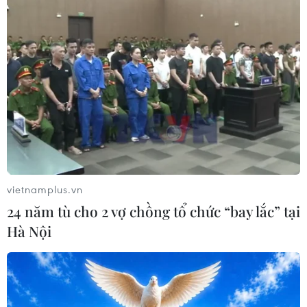
Danh mục 51 ngành khoa học cơ bản
được cấp học bổng theo Nghị định
179
01/08/2026 10:36
Quảng Trị hủy các bài thi do vi phạm
với 5 thí sinh trong vụ tố cáo tiêu cực
01/08/2026 10:34
vietnamplus.vn
24 năm tù cho 2 vợ chồng tổ chức “bay lắc” tại
Hà Nội
Bộ Giáo dục và Đào tạo xác định
nhóm 30% thí sinh điểm cao nhất
theo nhóm ngành
01/08/2026 10:33