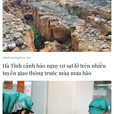
Đề xuất trợ cấp một lần cho giáo viên
mầm non đã nghỉ công tác chưa
hưởng chế độ
05/08/2026 14:59
Chính sách khuyến khích doanh
nghiệp tham gia hoạt động giáo dục
nghề nghiệp
vietnamplus.vn
05/08/2026 14:58
Hà Tĩnh cảnh báo nguy cơ sạt lở trên nhiều
tuyến giao thông trước mùa mưa bão
Thực hiện các nhiệm vụ trọng tâm
trong năm học 2026-2027
05/08/2026 13:13
Thi lại ở Tuyên Quang: Thí