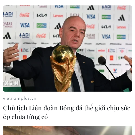
#Học sinh
#Vùng khó
#Hỗ trợ
#Miễn giảm học phí
Theo dõi VietnamPlus
vietnamplus.vn
Chủ tịch Liên đoàn Bóng đá thế giới chịu sức
ép chưa từng có
TIN CÙNG CHUYÊN MỤC