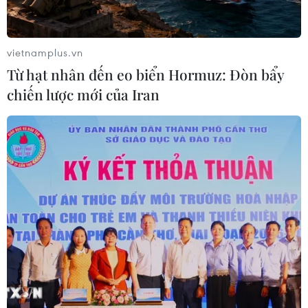
Hủy kết quả, tổ chức thi lại tất cả các
môn
05/08/2026 02:34
vietnamplus.vn
Từ hạt nhân đến eo biển Hormuz: Đòn bẩy
Hà Nội kiểm soát chặt chẽ, minh
chiến lược mới của Iran
bạch bữa ăn bán trú trước thềm năm
học mới
05/08/2026 02:01
Hưng Yên chuyển trụ sở dôi dư
thành trường học, mở rộng không
gian giáo dục
05/08/2026 01:21
Bảo đảm ngày khai giảng thực sự là
ngày hội của học sinh và giáo viên