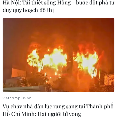
Hà Nội: Tái thiết sông Hồng - bước đột phá tư
khê” hơn. Cụ thể, trong năm học tới, Chính phủ
duy quy hoạch đô thị
sẽ cấp bù trực tiếp học phí cho các cơ sở giáo
dục, do đó đối tượng được miễn giảm học phí ở
bậc đại học sẽ dược miễn giảm trực tiếp tại
trường, thay vì nộp học phí như bình thường và
về địa phương để nhận lại khoản hỗ trợ này./.
Phạm Mai (Vietnam+)
vietnamplus.vn
Vụ cháy nhà dân lúc rạng sáng tại Thành phố
Hồ Chí Minh: Hai người tử vong