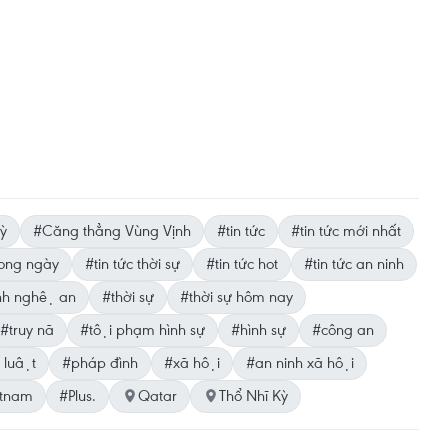
ỳ
#Căng thẳng Vùng Vịnh
#tin tức
#tin tức mới nhất
trong ngày
#tin tức thời sự
#tin tức hot
#tin tức an ninh
nh nghệ an
#thời sự
#thời sự hôm nay
#truy nã
#tội phạm hình sự
#hình sự
#công an
 luật
#pháp đình
#xã hội
#an ninh xã hội
etnam
#Plus.
Qatar
Thổ Nhĩ Kỳ