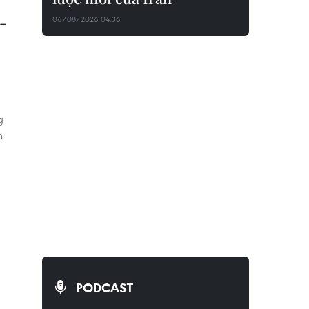
-
06/08/2026 04:36
g
n
PODCAST