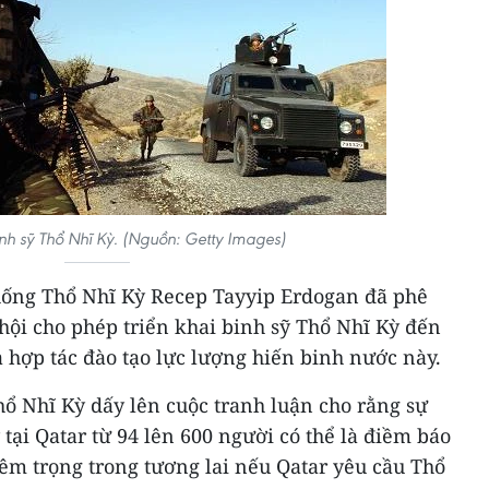
nh sỹ Thổ Nhĩ Kỳ. (Nguồn: Getty Images)
thống Thổ Nhĩ Kỳ Recep Tayyip Erdogan đã phê
hội cho phép triển khai binh sỹ Thổ Nhĩ Kỳ đến
 hợp tác đào tạo lực lượng hiến binh nước này.
hổ Nhĩ Kỳ dấy lên cuộc tranh luận cho rằng sự
tại Qatar từ 94 lên 600 người có thể là điềm báo
m trọng trong tương lai nếu Qatar yêu cầu Thổ