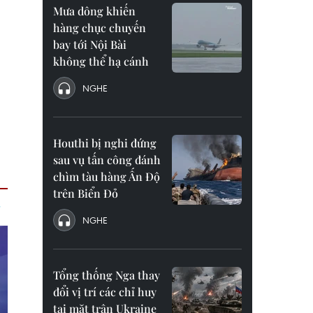
Mưa dông khiến
hàng chục chuyến
bay tới Nội Bài
không thể hạ cánh
NGHE
Houthi bị nghi đứng
sau vụ tấn công đánh
chìm tàu hàng Ấn Độ
trên Biển Đỏ
NGHE
Tổng thống Nga thay
đổi vị trí các chỉ huy
tại mặt trận Ukraine