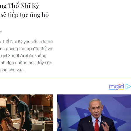
ng Thổ Nhĩ Kỳ
sẽ tiếp tục ủng hộ
32
 Thổ Nhĩ Kỳ yêu cầu "dỡ bỏ
ệnh phong tỏa áp đặt đối với
 gọi Saudi Arabia khẳng
 lãnh đạo nhằm thúc đẩy các
rong khu vực.