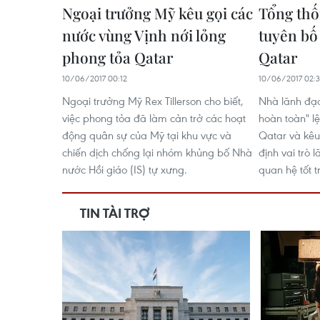
Ngoại trưởng Mỹ kêu gọi các
Tổng thố
nước vùng Vịnh nới lỏng
tuyên bố 
phong tỏa Qatar
Qatar
10/06/2017 00:12
10/06/2017 02:
Ngoại trưởng Mỹ Rex Tillerson cho biết,
Nhà lãnh đạo
việc phong tỏa đã làm cản trở các hoạt
hoàn toàn" l
động quân sự của Mỹ tại khu vực và
Qatar và kêu
chiến dịch chống lại nhóm khủng bố Nhà
định vai trò
nước Hồi giáo (IS) tự xưng.
quan hệ tốt t