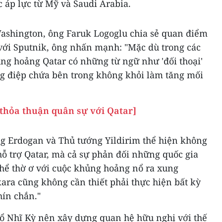
c áp lực từ Mỹ và Saudi Arabia.
Washington, ông Faruk Logoglu chia sẻ quan điểm
với Sputnik, ông nhấn mạnh: "Mặc dù trong các
ng hoảng Qatar có những từ ngữ như 'đối thoại'
ng điệp chứa bên trong không khỏi làm tăng mối
 thỏa thuận quân sự với Qatar]
ng Erdogan và Thủ tướng Yildirim thể hiện không
 trợ Qatar, mà cả sự phản đối những quốc gia
thể thờ ơ với cuộc khủng hoảng nổ ra xung
ara cũng không cần thiết phải thực hiện bất kỳ
hín chắn."
ổ Nhĩ Kỳ nên xây dựng quan hệ hữu nghị với thế