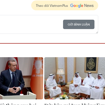
Theo dõi VietnamPlus
GỬI BÌNH LUẬN