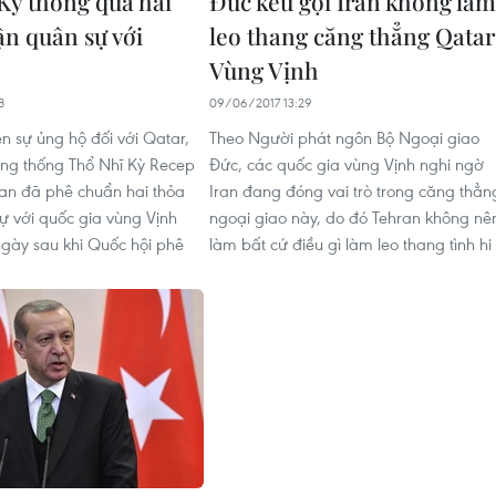
Kỳ thông qua hai
Đức kêu gọi Iran không làm
ận quân sự với
leo thang căng thẳng Qatar
Vùng Vịnh
8
09/06/2017 13:29
n sự ủng hộ đối với Qatar,
Theo Người phát ngôn Bộ Ngoại giao
ng thống Thổ Nhĩ Kỳ Recep
Đức, các quốc gia vùng Vịnh nghi ngờ
an đã phê chuẩn hai thỏa
Iran đang đóng vai trò trong căng thẳn
ự với quốc gia vùng Vịnh
ngoại giao này, do đó Tehran không nê
ngày sau khi Quốc hội phê
làm bất cứ điều gì làm leo thang tình hi