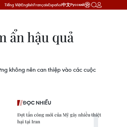
Tiếng Việt
English
Français
Español
中文
Русский
ềm ẩn hậu quả
ưng không nên can thiệp vào các cuộc
ĐỌC NHIỀU
Đợt tấn công mới của Mỹ gây nhiều thiệt
hại tại Iran