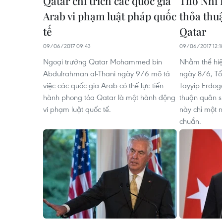
Qatar chỉ trích các quốc gia
Thổ Nhĩ 
Arab vi phạm luật pháp quốc
thỏa thu
tế
Qatar
09/06/2017 09:43
09/06/2017 12:1
Ngoại trưởng Qatar Mohammed bin
Nhằm thể hiệ
Abdulrahman al-Thani ngày 9/6 mô tả
ngày 8/6, Tổ
việc các quốc gia Arab có thế lực tiến
Tayyip Erdog
hành phong tỏa Qatar là một hành động
thuận quân s
vi phạm luật quốc tế.
này chỉ một 
chuẩn.