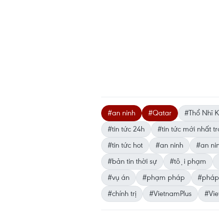
#an ninh
#Qatar
#Thổ Nhĩ K
#tin tức 24h
#tin tức mới nhất 
#tin tức hot
#an ninh
#an ni
#bản tin thời sự
#tội phạm
#vụ án
#phạm pháp
#pháp
#chính trị
#VietnamPlus
#Vi