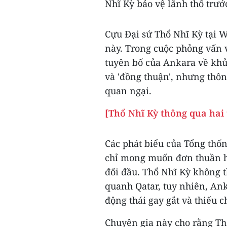
Nhĩ Kỳ bảo vệ lãnh thổ trướ
Cựu Đại sứ Thổ Nhĩ Kỳ tại 
này. Trong cuộc phỏng vấn 
tuyên bố của Ankara về khủ
và 'đồng thuận', nhưng thô
quan ngại.
[Thổ Nhĩ Kỳ thông qua hai
Các phát biểu của Tổng thố
chỉ mong muốn đơn thuần hỗ
đối đầu. Thổ Nhĩ Kỳ không 
quanh Qatar, tuy nhiên, Ank
động thái gay gắt và thiếu c
Chuyên gia này cho rằng Th