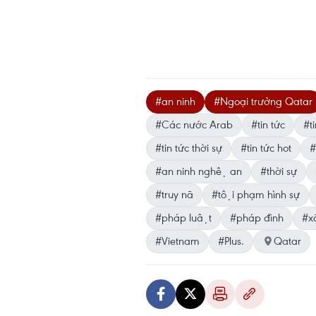
#an ninh
#Ngoại trưởng Qatar
#Các nước Arab
#tin tức
#ti
#tin tức thời sự
#tin tức hot
#
#an ninh nghệ an
#thời sự
#truy nã
#tội phạm hình sự
#pháp luật
#pháp đình
#xa
#Vietnam
#Plus.
Qatar