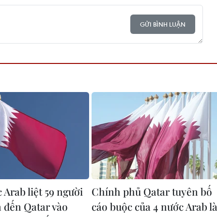
GỬI BÌNH LUẬN
Arab liệt 59 người
Chính phủ Qatar tuyên bố
n đến Qatar vào
cáo buộc của 4 nước Arab l