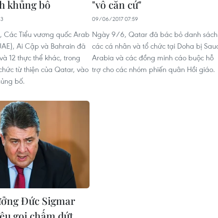
h khủng bố
"vô căn cứ"
13
09/06/2017 07:59
, Các Tiểu vương quốc Arab
Ngày 9/6, Qatar đã bác bỏ danh sách
UAE), Ai Cập và Bahrain đã
các cá nhân và tổ chức tại Doha bị Sau
 và 12 thực thể khác, trong
Arabia và các đồng minh cáo buộc hỗ
chức từ thiện của Qatar, vào
trợ cho các nhóm phiến quân Hồi giáo.
hủng bố.
ưởng Đức Sigmar
kêu gọi chấm dứt