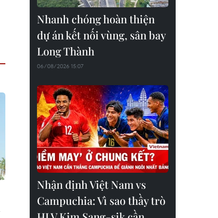
Nhanh chóng hoàn thiện
dự án kết nối vùng, sân bay
Long Thành
06/08/2026 15:07
Nhận định Việt Nam vs
Campuchia: Vì sao thầy trò
à
HLV Kim Sang-sik cần