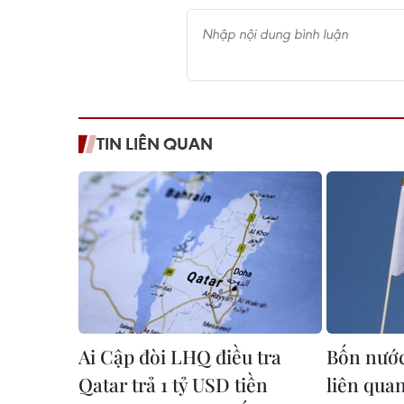
TIN LIÊN QUAN
Ai Cập đòi LHQ điều tra
Bốn nước 
Qatar trả 1 tỷ USD tiền
liên qua