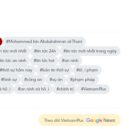
#Mohammed bin Abdulrahman al-Thani
n tức mới nhất
#tin tức 24h
#tin tức mới nhất trong ngày
tin tức an ninh
#tin tức hot
#an ninh
#thời sự hôm nay
#bản tin thời sự
#tội phạm
#hình sự
#công an
#vụ án
#phạm pháp
̃ hội
#an ninh xã hội
#chính trị
#VietnamPlus
Theo dõi VietnamPlus