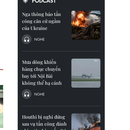
PODCAST
Nga thông báo tấn
công căn cứ ngầm
của Ukraine
NGHE
Mưa dông khiến
hàng chục chuyến
bay tới Nội Bài
không thể hạ cánh
NGHE
Houthi bị nghi đứng
sau vụ tấn công đánh