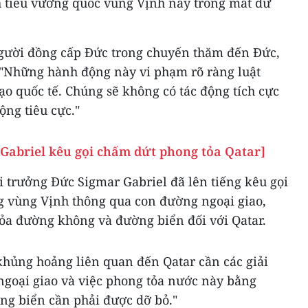
h tiểu vương quốc vùng Vịnh này trong mắt dư
người đồng cấp Đức trong chuyến thăm đến Đức,
 "Những hành động này vi phạm rõ ràng luật
ạo quốc tế. Chúng sẽ không có tác động tích cực
ộng tiêu cực."
Gabriel kêu gọi chấm dứt phong tỏa Qatar]
 trưởng Đức Sigmar Gabriel đã lên tiếng kêu gọi
g vùng Vịnh thông qua con đường ngoại giao,
ỏa đường không và đường biển đối với Qatar.
 khủng hoảng liên quan đến Qatar cần các giải
goại giao và việc phong tỏa nước này bằng
g biển cần phải được dỡ bỏ."