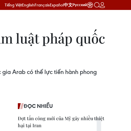
Tiếng Việt
English
Français
Español
中文
Русский
hạm luật pháp quốc
ia Arab có thế lực tiến hành phong
ĐỌC NHIỀU
Đợt tấn công mới của Mỹ gây nhiều thiệt
hại tại Iran