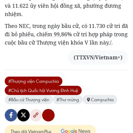
và 11.622 ủy viên hội đồng xã, phường đương
nhiệm.
Theo NEC, trong ngày bầu cử, có 11.730 cử tri đã
đi bỏ phiếu, chiếm 99,86% cử tri hợp pháp trong
cuộc bầu cử Thượng viện khóa V lần này./.
(TTXVN/Vietnam+)
#Thượng viện Campuchia
#Chủ tịch Quốc hội Vương Đình Huệ
#Bầu cử Thượng viện
#Thư mừng
Campuchia
Theo dõi VietnamPlus