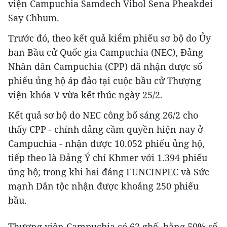
viện Campuchia Samdech Vibol Sena Pheakdei
Say Chhum.
Trước đó, theo kết quả kiểm phiếu sơ bộ do Ủy
ban Bầu cử Quốc gia Campuchia (NEC), Đảng
Nhân dân Campuchia (CPP) đã nhận được số
phiếu ủng hộ áp đảo tại cuộc bầu cử Thượng
viện khóa V vừa kết thúc ngày 25/2.
Kết quả sơ bộ do NEC công bố sáng 26/2 cho
thấy CPP - chính đảng cầm quyền hiện nay ở
Campuchia - nhận được 10.052 phiếu ủng hộ,
tiếp theo là Đảng Ý chí Khmer với 1.394 phiếu
ủng hộ; trong khi hai đảng FUNCINPEC và Sức
mạnh Dân tộc nhận được khoảng 250 phiếu
bầu.
Thượng viện Campuchia có 62 ghế, bằng 50% số