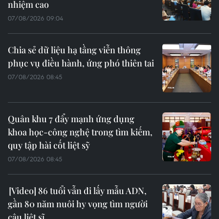
nhiệm cao
07/08/2026 09:04
Chia sẻ dữ liệu hạ tầng viễn thông
phục vụ điều hành, ứng phó thiên tai
07/08/2026 08:45
Quân khu 7 đẩy mạnh ứng dụng
khoa học-công nghệ trong tìm kiếm,
quy tập hài cốt liệt sỹ
07/08/2026 08:45
86 tuổi vẫn đi lấy mẫu ADN,
gần 80 năm nuôi hy vọng tìm người
cậu liệt sĩ