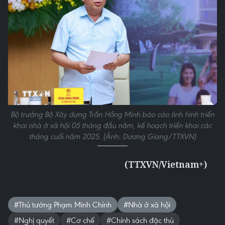
Bộ trưởng Bộ Xây dựng Trần Hồng Minh báo cáo tình hình triển
khai nhà ở xã hội 05 tháng đầu năm, kế hoạch triển khai các
tháng cuối năm 2025. (Ảnh: Dương Giang/TTXVN)
(TTXVN/Vietnam+)
#Thủ tướng Phạm Minh Chính
#Nhà ở xã hội
#Nghị quyết
#Cơ chế
#Chính sách đặc thù