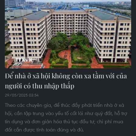
Để nhà ở xã hội không còn xa tầm với của
người có thu nhập thấp
29/05/2025 03:54
Theo các chuyên gia, để thúc đẩy phát triển nhà ở xã
hội, cần tập trung vào yếu tố cốt lõi như quỹ đất, hỗ trợ
tín dụng và đơn giản hóa thủ tục đầu tư; chi phí mua
đất cần được tính toán đúng và đủ.