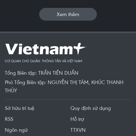
Xem thêm
CƠ QUAN CHỦ QUẢN: THÔNG TẤN XÃ VIỆT NAM
Tổng Biên tập: TRẦN TIẾN DUẨN
Phó Tổng Biên tập: NGUYỄN THỊ TÁM, KHÚC THANH
THỦY
Sở hữu trí tuệ
Quy định sử dụng
RSS
Hỗ trợ
Ngôn ngữ
TTXVN