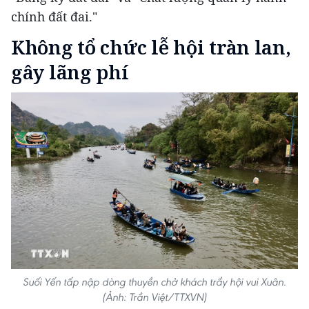
chính đất đai."
Không tổ chức lễ hội tràn lan,
gây lãng phí
Suối Yến tấp nập dòng thuyền chở khách trẩy hội vui Xuân.
(Ảnh: Trần Việt/TTXVN)