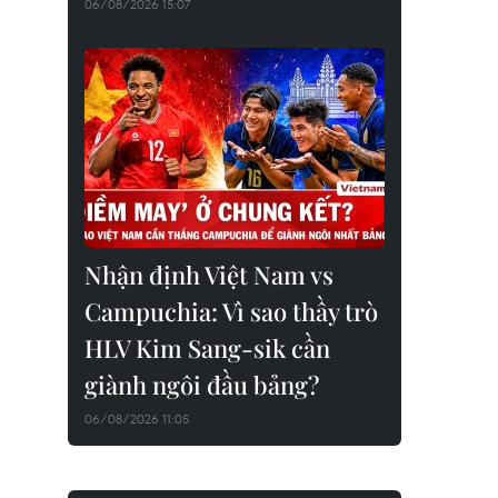
06/08/2026 15:07
Nhận định Việt Nam vs
Campuchia: Vì sao thầy trò
HLV Kim Sang-sik cần
giành ngôi đầu bảng?
06/08/2026 11:05