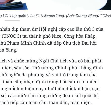
ng Liên hợp quốc khóa 79 Philemon Yang. (Ảnh: Dương Giang/TTXVN
nhân dịp tham dự Hội nghị cấp cao lần thứ 3 của
 (UNOC 3) tại thành phố Nice, Cộng hòa Pháp,
phủ Phạm Minh Chính đã tiếp Chủ tịch Đại hội
on Yang.
ịch và chúc mừng Ngài Chủ tịch vừa có bài phát
n diện, sâu sắc, Thủ tướng Chính phủ khẳng định
chủ nghĩa đa phương và vai trò trung tâm của
ị toàn cầu; nhận định trong bối cảnh có nhiều
ang nổi lên hiện nay như biến đổi khí hậu, cạn
n số, các nước cần tăng cường đoàn kết quốc tế,
cách tiếp cận toàn cầu, toàn dân, toàn diện.