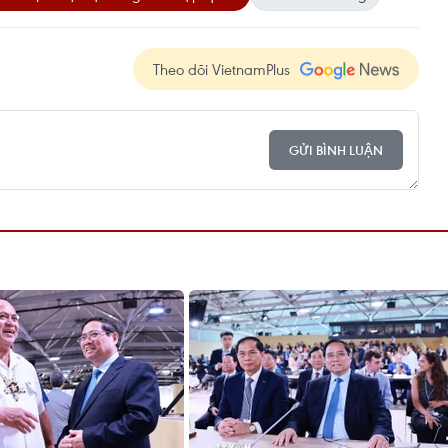
Theo dõi VietnamPlus
GỬI BÌNH LUẬN