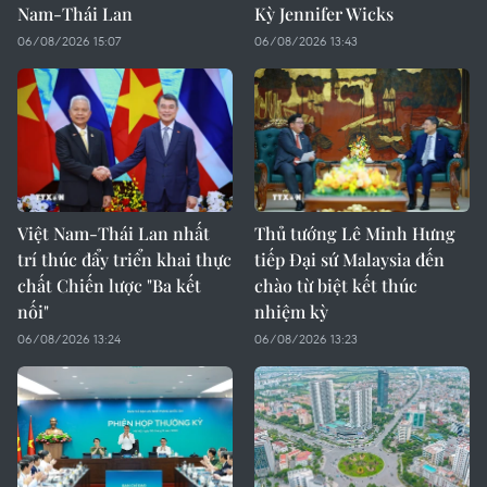
Nam-Thái Lan
Kỳ Jennifer Wicks
06/08/2026 15:07
06/08/2026 13:43
Việt Nam-Thái Lan nhất
Thủ tướng Lê Minh Hưng
trí thúc đẩy triển khai thực
tiếp Đại sứ Malaysia đến
chất Chiến lược "Ba kết
chào từ biệt kết thúc
nối"
nhiệm kỳ
06/08/2026 13:24
06/08/2026 13:23