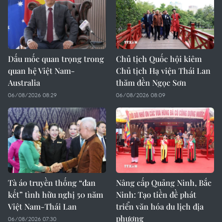
Dấu mốc quan trọng trong
Chủ tịch Quốc hội kiêm
quan hệ Việt Nam-
Chủ tịch Hạ viện Thái Lan
Australia
thăm đền Ngọc Sơn
06/08/2026 08:29
06/08/2026 08:09
Tà áo truyền thống “đan
Nâng cấp Quảng Ninh, Bắc
kết” tình hữu nghị 50 năm
Ninh: Tạo tiền đề phát
Việt Nam-Thái Lan
triển văn hóa du lịch địa
phương
06/08/2026 07:30