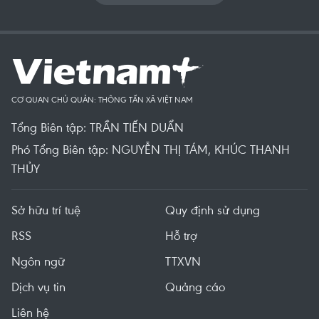
CƠ QUAN CHỦ QUẢN: THÔNG TẤN XÃ VIỆT NAM
Tổng Biên tập: TRẦN TIẾN DUẨN
Phó Tổng Biên tập: NGUYỄN THỊ TÁM, KHÚC THANH
THỦY
Sở hữu trí tuệ
Quy định sử dụng
RSS
Hỗ trợ
Ngôn ngữ
TTXVN
Dịch vụ tin
Quảng cáo
Liên hệ