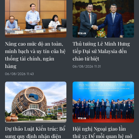
Nâng cao mức độ an toàn,
Thủ tướng Lê Minh Hưng
minh bạch và uy tín của hệ
tiếp Đại sứ Malaysia đến
thống tài chính, ngân
chào từ biệt
hàng
06/08/2026 11:31
06/08/2026 11:43
Dự thảo Luật Kiến trúc: Bổ
Hội nghị Ngoại giao lần
sung quy định nhận diện
thứ 33: Để mỗi quan hệ mở