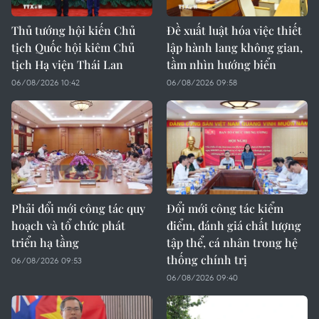
Thủ tướng hội kiến Chủ
Đề xuất luật hóa việc thiết
tịch Quốc hội kiêm Chủ
lập hành lang không gian,
tịch Hạ viện Thái Lan
tầm nhìn hướng biển
06/08/2026 10:42
06/08/2026 09:58
Phải đổi mới công tác quy
Đổi mới công tác kiểm
hoạch và tổ chức phát
điểm, đánh giá chất lượng
triển hạ tầng
tập thể, cá nhân trong hệ
thống chính trị
06/08/2026 09:53
06/08/2026 09:40