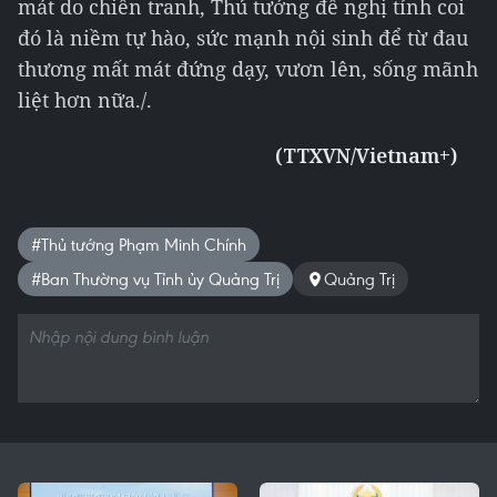
mát do chiến tranh, Thủ tướng đề nghị tỉnh coi
đó là niềm tự hào, sức mạnh nội sinh để từ đau
thương mất mát đứng dạy, vươn lên, sống mãnh
liệt hơn nữa./.
(TTXVN/Vietnam+)
#Thủ tướng Phạm Minh Chính
#Ban Thường vụ Tỉnh ủy Quảng Trị
Quảng Trị