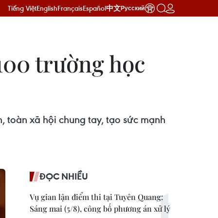
Tiếng Việt
English
Français
Español
中文
Русский
 100 trường học
, toàn xã hội chung tay, tạo sức mạnh
ĐỌC NHIỀU
Vụ gian lận điểm thi tại Tuyên Quang:
Sáng mai (5/8), công bố phương án xử lý