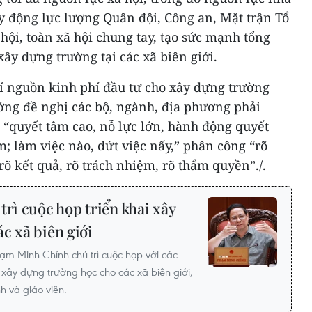
y động lực lượng Quân đội, Công an, Mặt trận Tổ
 hội, toàn xã hội chung tay, tạo sức mạnh tổng
xây dựng trường tại các xã biên giới.
trí nguồn kinh phí đầu tư cho xây dựng trường
ướng đề nghị các bộ, ngành, địa phương phải
 “quyết tâm cao, nỗ lực lớn, hành động quyết
ểm; làm việc nào, dứt việc nấy,” phân công “rõ
 rõ kết quả, rõ trách nhiệm, rõ thẩm quyền”./.
rì cuộc họp triển khai xây
c xã biên giới
hạm Minh Chính chủ trì cuộc họp với các
h xây dựng trường học cho các xã biên giới,
h và giáo viên.