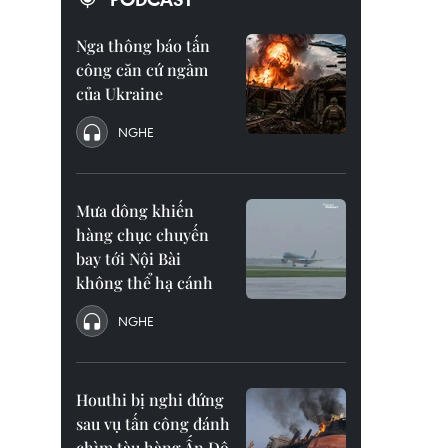
Nga thông báo tấn
công căn cứ ngầm
của Ukraine
NGHE
Mưa dông khiến
hàng chục chuyến
bay tới Nội Bài
không thể hạ cánh
NGHE
Houthi bị nghi đứng
sau vụ tấn công đánh
chìm tàu hàng Ấn Độ