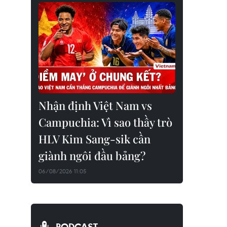
Nhận định Việt Nam vs
Campuchia: Vì sao thầy trò
HLV Kim Sang-sik cần
giành ngôi đầu bảng?
06/08/2026 11:05
PODCAST