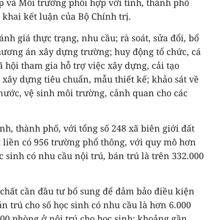
p và Môi trường phối hợp với tỉnh, thành phố
 khai kết luận của Bộ Chính trị.
ánh giá thực trạng, nhu cầu; rà soát, sửa đổi, bổ
hương án xây dựng trường; huy động tổ chức, cá
 hội tham gia hỗ trợ việc xây dựng, cải tạo
; xây dựng tiêu chuẩn, mẫu thiết kế; khảo sát về
 nước, vệ sinh môi trường, cảnh quan cho các
ỉnh, thành phố, với tổng số 248 xã biên giới đất
ất liền có 956 trường phổ thông, với quy mô hơn
c sinh có nhu cầu nội trú, bán trú là trên 332.000
 chất cần đầu tư bổ sung để đảm bảo điều kiện
bán trú cho số học sinh có nhu cầu là hơn 6.000
000 phòng ở nội trú cho học sinh; khoảng gần