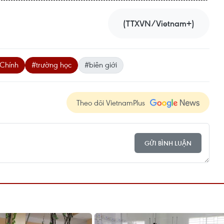
(TTXVN/Vietnam+)
 Chính
#trường học
#biên giới
Theo dõi VietnamPlus
GỬI BÌNH LUẬN