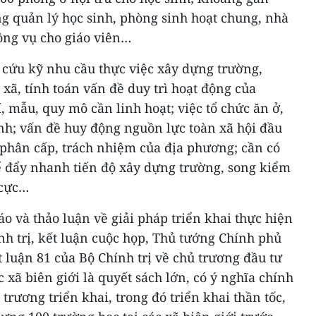
g quản lý học sinh, phòng sinh hoạt chung, nhà
ông vụ cho giáo viên…
 cứu kỹ nhu cầu thực việc xây dựng trường,
 xã, tính toán vấn đề duy trì hoạt động của
hí, mẫu, quy mô cần linh hoạt; việc tổ chức ăn ở,
inh; vấn đề huy động nguồn lực toàn xã hội đầu
 phân cấp, trách nhiệm của địa phương; cần có
để đẩy nhanh tiến độ xây dựng trường, song kiểm
 cực…
áo và thảo luận về giải pháp triển khai thực hiện
nh trị, kết luận cuộc họp, Thủ tướng Chính phủ
luận 81 của Bộ Chính trị về chủ trương đầu tư
 xã biên giới là quyết sách lớn, có ý nghĩa chính
 trương triển khai, trong đó triển khai thần tốc,