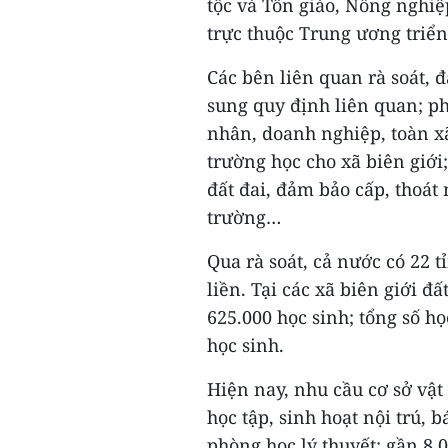
tộc và Tôn giáo, Nông nghiệ
trực thuộc Trung ương triển
Các bên liên quan rà soát, đ
sung quy định liên quan; p
nhân, doanh nghiệp, toàn xã
trường học cho xã biên giới
đất đai, đảm bảo cấp, thoát
trường…
Qua rà soát, cả nước có 22 t
liền. Tại các xã biên giới đ
625.000 học sinh; tổng số họ
học sinh.
Hiện nay, nhu cầu cơ sở vật
học tập, sinh hoạt nội trú, 
phòng học lý thuyết; gần 8.