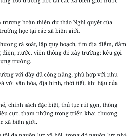
ựng 100 trường học tại các xã biên giới trước
n trương hoàn thiện dự thảo Nghị quyết của
rường học tại các xã biên giới.
hương rà soát, lập quy hoạch, tìm địa điểm, đảm
g điện, nước, viễn thông để xây trường; kêu gọi
dựng trường.
rường với đầy đủ công năng, phù hợp với nhu
à với văn hóa, địa hình, thời tiết, khí hậu của
ế, chính sách đặc biệt, thủ tục rút gọn, thông
tiêu cực, tham nhũng trong triển khai chương
c xã biên giới.
tối đa nguồn lực xã hội, trong đó nguồn lực nhà