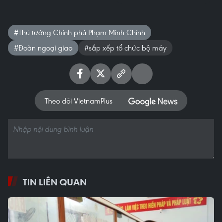
#Thủ tướng Chính phủ Phạm Minh Chính
#Đoàn ngoại giao
#sắp xếp tổ chức bộ máy
Theo dõi VietnamPlus
TIN LIÊN QUAN