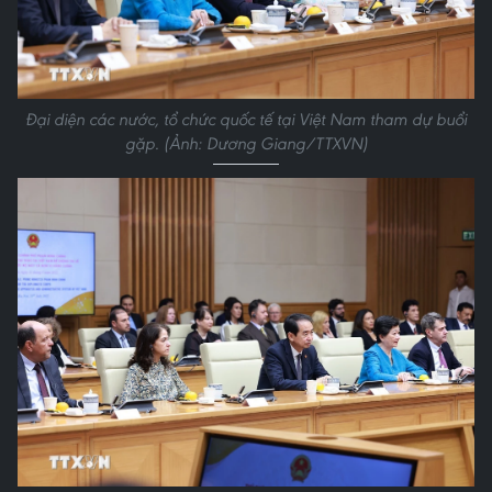
Đại diện các nước, tổ chức quốc tế tại Việt Nam tham dự buổi
gặp. (Ảnh: Dương Giang/TTXVN)