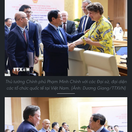
Thủ tướng Chính phủ Phạm Minh Chính với các Đại sứ, đại diện
các tổ chức quốc tế tại Việt Nam. (Ảnh: Dương Giang/TTXVN)