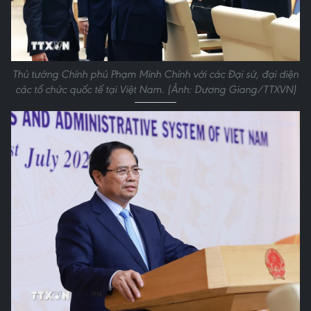
Thủ tướng Chính phủ Phạm Minh Chính với các Đại sứ, đại diện
các tổ chức quốc tế tại Việt Nam. (Ảnh: Dương Giang/TTXVN)