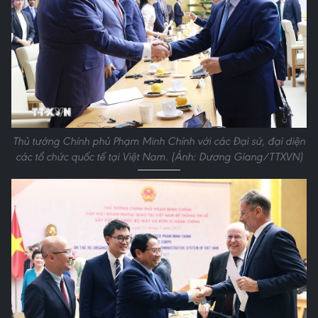
Thủ tướng Chính phủ Phạm Minh Chính với các Đại sứ, đại diện
các tổ chức quốc tế tại Việt Nam. (Ảnh: Dương Giang/TTXVN)