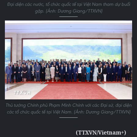
Đại diện các nước, tổ chức quốc tế tại Việt Nam tham dự buổi
gặp. (Ảnh: Dương Giang/TTXVN)
Thủ tướng Chính phủ Phạm Minh Chính với các Đại sứ, đại diện
các tổ chức quốc tế tại Việt Nam. (Ảnh: Dương Giang/TTXVN)
(TTXVN/Vietnam+)