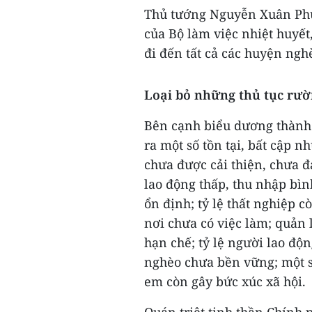
Thủ tướng Nguyễn Xuân Phúc
của Bộ làm việc nhiệt huyết,
đi đến tất cả các huyện ngh
Loại bỏ những thủ tục rư
Bên cạnh biểu dương thành 
ra một số tồn tại, bất cập n
chưa được cải thiện, chưa 
lao động thấp, thu nhập bìn
ổn định; tỷ lệ thất nghiệp c
nơi chưa có việc làm; quản 
hạn chế; tỷ lệ người lao độ
nghèo chưa bền vững; một s
em còn gây bức xúc xã hội.
Quán triệt tinh thần Chính 