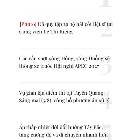
Đã quy tập 29 bộ hài cốt liệt sĩ tại
Công viên Lê Thị Riêng
Các cầu vượt sông Hồng, sông Đuống sẽ
thông xe trước Hội nghị APEC 2027
Vụ gian lận điểm thi tại Tuyên Quang:
Sáng mai (5/8), công bố phương án xử lý
Áp thấp nhiệt đới đổi hướng Tây Bắc,
tăng cường độ và di chuyển nhanh hơn