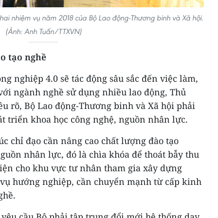
 khai nhiệm vụ năm 2018 của Bộ Lao động-Thương binh và Xã hội.
(Ảnh: Anh Tuấn/TTXVN)
ào tạo nghề
g nghiệp 4.0 sẽ tác động sâu sắc đến việc làm,
 với ngành nghề sử dụng nhiều lao động, Thủ
u rõ, Bộ Lao động-Thương binh và Xã hội phải
át triển khoa học công nghệ, nguồn nhân lực.
 chỉ đạo cần nâng cao chất lượng đào tạo
guồn nhân lực, đó là chìa khóa để thoát bẫy thu
kiện cho khu vực tư nhân tham gia xây dựng
 vụ hướng nghiệp, cần chuyển mạnh từ cấp kinh
ghề.
yêu cầu Bộ phải tập trung đổi mới hệ thống dạy