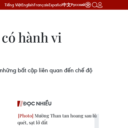
Tiếng Việt
English
Français
Español
中文
Русский
 có hành vi
những bất cập liên quan đến chế độ
ĐỌC NHIỀU
Mường Than tan hoang sau lũ
quét, sạt lở đất