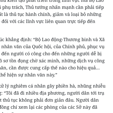
 phụ trách, Thủ tướng nhấn mạnh cần phải tiếp
ất là thủ tục hành chính, giảm và loại bỏ những
đối với các lĩnh vực liên quan trực tiếp đến
c khẳng định: “Bộ Lao động-Thương binh và Xã
g nhân văn của Quốc hội, của Chính phủ, phục vụ
 đến người có công cho đến những người dễ bị
hồ sơ tồn đọng chờ xác minh, những dịch vụ công
khăn, cần được cung cấp thế nào cho hiệu quả…
 thể hiện sự nhân văn này.”
 xử lý nghiêm cá nhân gây phiền hà, nhũng nhiễu
 “Tôi đã đi nhiều địa phương, người dân tới trụ
ết thủ tục không phải đơn giản đâu. Người dân
 đồng chí xem lại các phòng của các Sở này đã