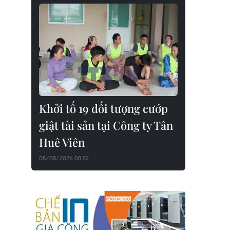
Khởi tố 19 đối tượng cướp
giật tài sản tại Công ty Tân
Huê Viên
08/08/2026 08:52