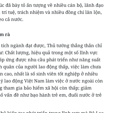
 đã bày tỏ ấn tượng về nhiều cán bộ, lãnh đạo
 trí tuệ, trách nhiệm và nhiều đồng chí lăn lộn,
èo cả nước.
ờm rà
tích ngành đạt được, Thủ tướng thẳng thắn chỉ
hư: Chất lượng, hiệu quả trong một số lĩnh vực
đáp ứng được nhu cầu phát triển như năng suất
h quân của người lao động thấp, việc làm chưa
òn cao, nhất là số sinh viên tốt nghiệp ở nhiều
lý lao động Việt Nam làm việc ở nước ngoài còn
ng tham gia bảo hiểm xã hội còn thấp; giảm
ố vấn đề như bạo hành trẻ em, đuối nước ở trẻ
phủ kiến tạo phát triển trong lĩnh vực mà Bộ Lao