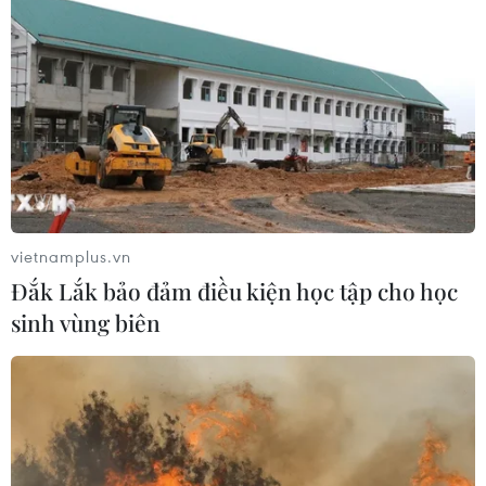
trụ
06/08/2026 10:24
Lần đầu tiên chụp được bề mặt Mặt
Trời với độ nét chưa từng có
06/08/2026 09:41
vietnamplus.vn
Ca vi phẫu ghép da đầu hiếm gặp
Đắk Lắk bảo đảm điều kiện học tập cho học
giúp bé gái phục hồi sau 10 năm
sinh vùng biên
06/08/2026 07:15
Việt Nam hướng tới làm
chủ 10 công nghệ lõi vào năm 2030