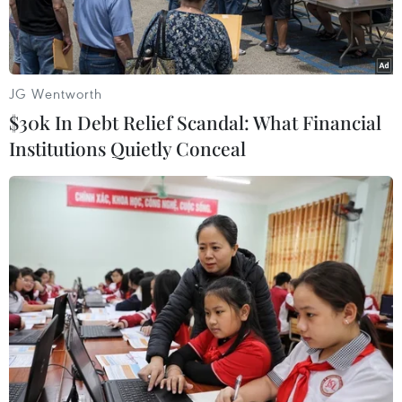
JG Wentworth
$30k In Debt Relief Scandal: What Financial
Institutions Quietly Conceal
Ảnh minh họa. (Nguồn: Vietnam+)
Năm 2025, bốn giảng viên Việt Nam sẽ tham gia
chương trình "Đại học mùa Hè" (Obninsk Tech:
train-the-trainers) tại Liên bang Nga từ ngày
23/6-5/7 để nâng cao trình độ trong lĩnh vực