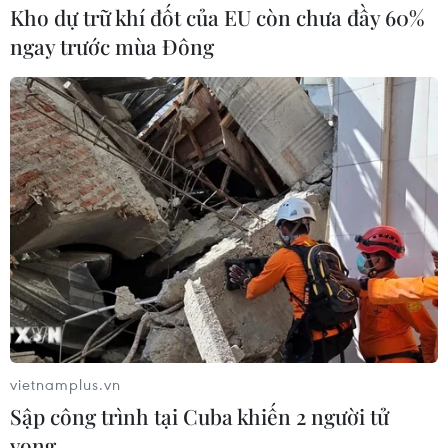
Kho dự trữ khí đốt của EU còn chưa đầy 60%
ngay trước mùa Đông
Vun đắp tình hữu nghị giữa nhân dân Việt
Nam-Liên bang Nga
10/06/2025 09:08
Suốt chặng đường 75 năm lịch sử, mối quan hệ hữu
nghị anh em và Đối tác Chiến lược Toàn diện Việt Nam-
Liên bang Nga ngày càng được củng cố, đi vào chiều
sâu.
vietnamplus.vn
Sập công trình tại Cuba khiến 2 người tử
vong