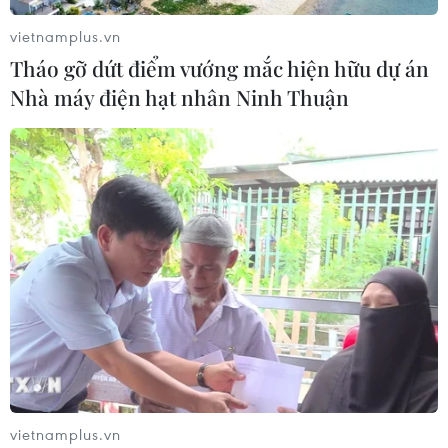
vietnamplus.vn
Tháo gỡ dứt điểm vướng mắc hiện hữu dự án
Nhà máy điện hạt nhân Ninh Thuận
TIN CÙNG CHUYÊN MỤC
Trung Quốc hoàn thành bản đồ địa
chất mới của toàn bộ Mặt Trăng
07/08/2026 08:52
vietnamplus.vn
Những định hướng lớn