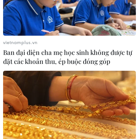
05/08/2026 14:56
Bế mạc Techfest Hải Phòng 2026:
Lan tỏa tinh thần đổi mới, khát vọng
phát triển
vietnamplus.vn
05/08/2026 12:58
Ban đại diện cha mẹ học sinh không được tự
đặt các khoản thu, ép buộc đóng góp
Lần đầu tiên Hội nghị Ngoại giao có
một phiên họp riêng về khoa học
công nghệ
05/08/2026 08:08
Trung Quốc phóng thành công hai
vệ tinh siêu phổ Đông Phương Huệ
Nhãn
05/08/2026 07:16