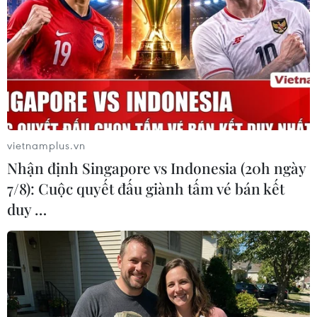
vietnamplus.vn
Nhận định Singapore vs Indonesia (20h ngày
7/8): Cuộc quyết đấu giành tấm vé bán kết
duy …
#Quan hệ Việt Nam-Nga
#công nghệ cao
Nga
Theo dõi VietnamPlus