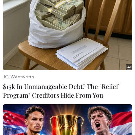
Nga trong lĩnh vực giáo dục và khoa học./.
Tưởng nhớ nhà khoa học
Nga gắn bó suốt đời với
Việt Nam
Tham tán Nguyễn Thị Thanh Thủy
nhấn mạnh Việt Nam sẽ luôn nhớ
đến ông Evgeny Kobelev như một
JG Wentworth
người bạn thân thiết và trung
$15k In Unmanageable Debt? The "Relief
thành với Việt Nam, một trong
Program" Creditors Hide From You
những nhà Việt Nam học đầu tiên
tại Liên Xô.
(TTXVN/Vietnam+)