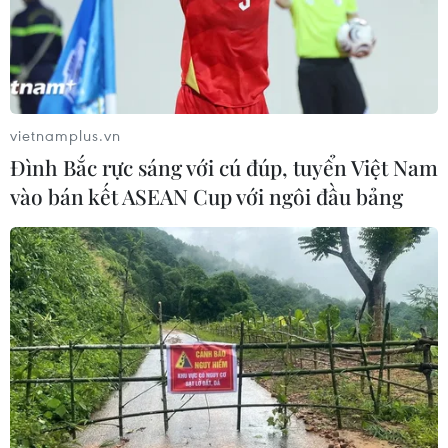
vietnamplus.vn
Đình Bắc rực sáng với cú đúp, tuyển Việt Nam
vào bán kết ASEAN Cup với ngôi đầu bảng