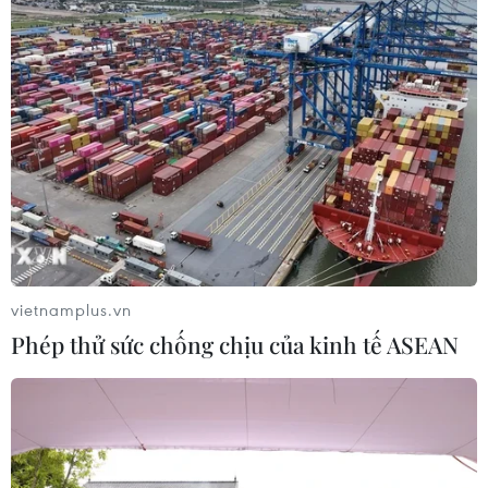
giá tạm thời đối với thép HRC từ Trung
Quốc
22/02/2025 13:45
Theo quyết định của Bộ Công Thương, hàng hóa bị điều
tra từ Trung Quốc sẽ chịu mức thuế 19,38-27,83%, có
hiệu lực sau 15 ngày kể từ khi ban hành và áp dụng
trong vòng 120 ngày.
vietnamplus.vn
Phép thử sức chống chịu của kinh tế ASEAN