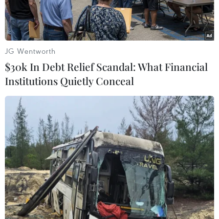
này.
JG Wentworth
$30k In Debt Relief Scandal: What Financial
Institutions Quietly Conceal
Dự thảo Luật Thuế tiêu thụ đặc biệt (sửa đổi) thu
hút được nhiều sự quan tâm của giới chuyên gia
và người dân trong bối cảnh Việt Nam hướng
tới mục tiêu tăng thu ngân sách và đặc biệt là