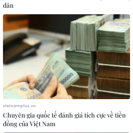
dân
#thuế tiêu thụ đặc biệt
#thuốc lá làm nóng nhập lậu
#gánh nặng do thuốc lá
#chính sách kiểm sát thuốc lá mới
vietnamplus.vn
Chuyên gia quốc tế đánh giá tích cực về tiền
Theo dõi VietnamPlus
đồng của Việt Nam