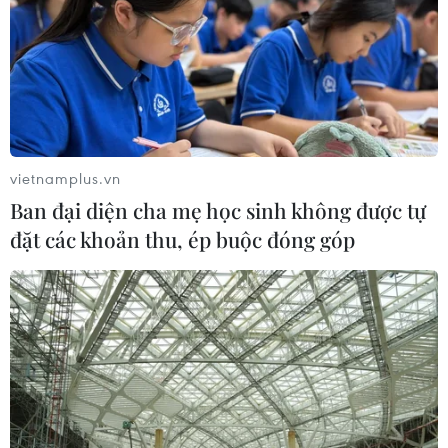
tay giữa Mỹ-Nhật?
04/08/2026 14:11
Sửa Luật Trưng mua, trưng dụng tài
sản giải quyết vướng mắc trên thực
tiễn
vietnamplus.vn
04/08/2026 13:10
Ban đại diện cha mẹ học sinh không được tự
đặt các khoản thu, ép buộc đóng góp
Đề xuất 5 nhóm chính sách sửa đổi
Luật Trưng mua, trưng dụng tài sản
04/08/2026 11:56
UBS bị phạt 125 triệu USD vì vi phạm
luật chống rửa tiền