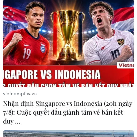
TIN LIÊN QUAN
vietnamplus.vn
Nhận định Singapore vs Indonesia (20h ngày
7/8): Cuộc quyết đấu giành tấm vé bán kết
duy …
Bộ Công Thương áp thuế chống bán phá