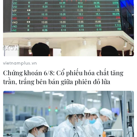
mặt tại Chi nhánh ngân hàng Vietcombank tại
664 Sư Vạn Hạnh, quận 10. Thành phố Hồ Chí
Minh để làm đơn tra soát theo hướng dẫn của
tổng đài viên.
Trong buổi làm việc trực tiếp tại ngân hàng,
giao dịch viên cho biết chị T. cần chờ trong
khoảng 3 tháng hoặc có thể sớm hơn để ngân
vietnamplus.vn
hàng tra soát lại cùng với Google về các khoản
Chứng khoán 6/8: Cổ phiếu hóa chất tăng
giao dịch trên. Sau khi có kết quả tra soát, chị T.
trần, trắng bên bán giữa phiên đỏ lửa
cần tới ngân hàng để tiếp tục làm việc.
Đây không phải lần đầu tiên chị T. bị mất tiền
trong tài khoản Vietcombank. Trước đó, hồi
tháng 5/2017, chị T. đã bị mất hơn 13 triệu đồng
từ thẻ tín dụng Visa Vietcombank, cũng với
những giao dịch bất thường vào đêm khuya như