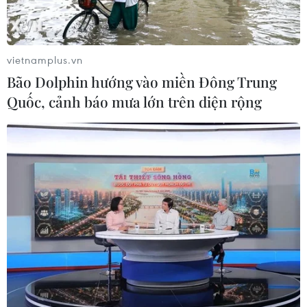
sách giảm thuế tiêu thụ thực phẩm
xuống 1%
05/08/2026 15:30
vietnamplus.vn
Bão Dolphin hướng vào miền Đông Trung
Ngành Hải quan đẩy mạnh cải cách
Quốc, cảnh báo mưa lớn trên diện rộng
thể chế và hiện đại hóa công tác
quản lý
05/08/2026 12:35
Ngân hàng trước làn sóng AI: Dữ liệu
là đòn bẩy, quản trị là chìa khóa
05/08/2026 09:25
Standard Chartered huy động thành