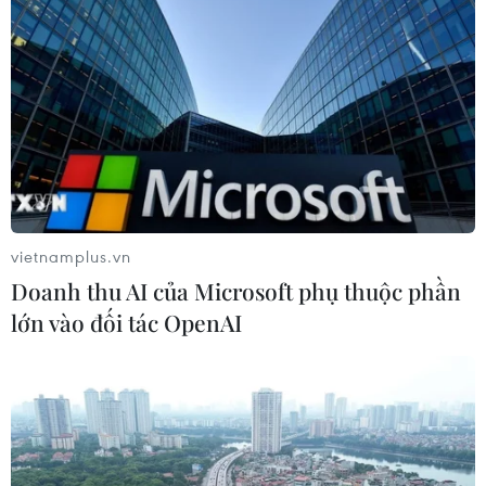
vietnamplus.vn
Doanh thu AI của Microsoft phụ thuộc phần
TIN CÙNG CHUYÊN MỤC
lớn vào đối tác OpenAI
Hướng tới mục tiêu quy mô dự trữ
đạt 1% GDP vào năm 2030
06/08/2026 10:23