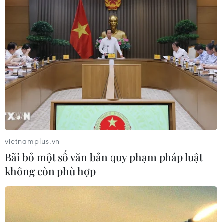
Cảnh báo giả mạo Viettel Pay để lừa đảo
chiếm đoạt tài sản
12/04/2020 11:16
Trang web giả mạo rất giống trang chính thức của ứng
dụng ViettelPay, do đó người dân sẽ rất dễ nhầm tưởng
đây là web chính thức và đăng nhập tài khoản.
vietnamplus.vn
Bãi bỏ một số văn bản quy phạm pháp luật
không còn phù hợp