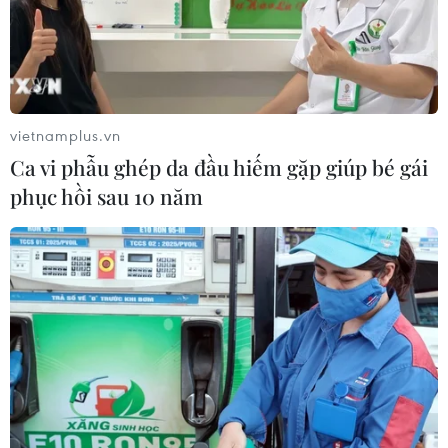
vietnamplus.vn
Ca vi phẫu ghép da đầu hiếm gặp giúp bé gái
phục hồi sau 10 năm
Giả danh tổ chức quốc tế cho vay khởi
nghiệp để chiếm đoạt tiền
20/04/2020 12:00
Nhung hứa hẹn sẽ giúp vợ chồng chị T. vay được 50 tỷ
đồng từ tổ chức UNESCO Việt Nam với điều kiện vợ
chồng chị T. phải nộp cho Nhung 3,5 tỷ đồng tiền “đối