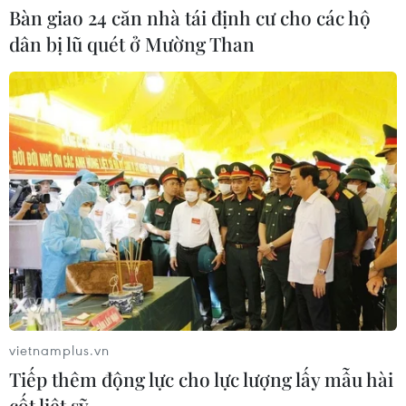
05/08/2026 01:18
Bàn giao 24 căn nhà tái định cư cho các hộ
dân bị lũ quét ở Mường Than
Điều gì chờ đợi đồng yen sau cái bắt
tay giữa Mỹ-Nhật?
04/08/2026 14:11
Sửa Luật Trưng mua, trưng dụng tài
sản giải quyết vướng mắc trên thực
tiễn
04/08/2026 13:10
Đề xuất 5 nhóm chính sách sửa đổi
vietnamplus.vn
Luật Trưng mua, trưng dụng tài sản
Tiếp thêm động lực cho lực lượng lấy mẫu hài
04/08/2026 11:56
cốt liệt sỹ