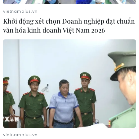
vietnamplus.vn
Khởi động xét chọn Doanh nghiệp đạt chuẩn
văn hóa kinh doanh Việt Nam 2026
#Vietcombank
#COVID-19
#Lừa đảo
#mã độc
#Đánh cắp thông tin
#chiếm đoạt tài sản
#Thông tin bảo mật
#Ngân hàng điện tử
#thanh toán online
Theo dõi VietnamPlus
vietnamplus.vn