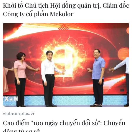
Khởi tố Chủ tịch Hội đồng quản trị, Giám đốc
Công ty cổ phần Mekolor
TIN LIÊN QUAN
vietnamplus.vn
Ngân hàng cảnh báo lợi dụng thông tin
Cao điểm "100 ngày chuyển đổi số": Chuyển
dịch corona để phát tán mã độc
động từ cơ sở