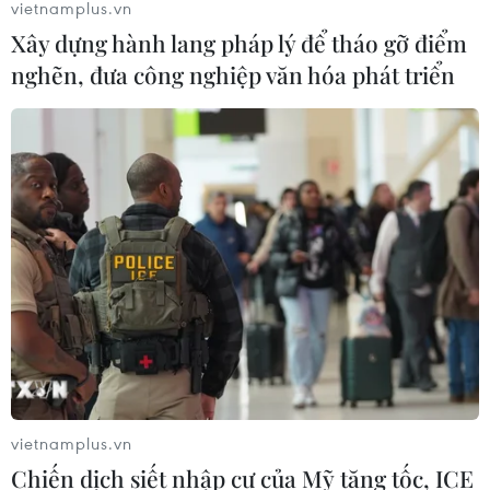
vietnamplus.vn
Xây dựng hành lang pháp lý để tháo gỡ điểm
nghẽn, đưa công nghiệp văn hóa phát triển
vietnamplus.vn
TIN CÙNG CHUYÊN MỤC
Chiến dịch siết nhập cư của Mỹ tăng tốc, ICE