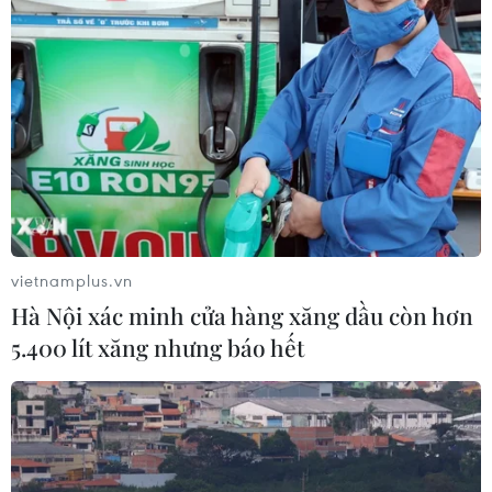
27/11/2020 12:46
Theo Hội đồng xét xử, bị cáo Trần Phương Bình là chủ
mưu, người chỉ đạo các bị cáo trong vụ án và các đối
tượng liên quan thực hiện các hành vi phạm tội xuyên
suốt toàn bộ đại án Ngân hàng Đông Á.
vietnamplus.vn
Hà Nội xác minh cửa hàng xăng dầu còn hơn
5.400 lít xăng nhưng báo hết