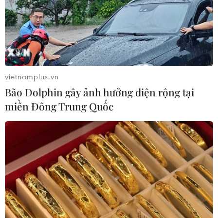
dân
07/08/2026 13:51
Bảo mẫu tại cơ sở mầm non thừa
nhận hành vi bạo hành hai trẻ
vietnamplus.vn
07/08/2026 12:27
Bão Dolphin gây ảnh hưởng diện rộng tại
miền Đông Trung Quốc
Phát hiện đối tượng tàng trữ trái
phép vũ khí quân dụng
07/08/2026 12:25
Tây Ninh cảnh báo giả mạo cơ quan
đăng ký kinh doanh để lừa đảo
doanh nghiệp