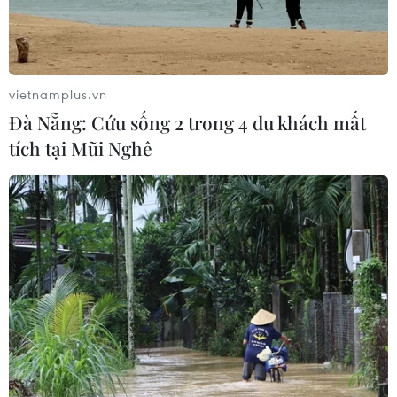
vietnamplus.vn
Đà Nẵng: Cứu sống 2 trong 4 du khách mất
tích tại Mũi Nghê