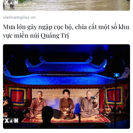
vietnamplus.vn
Mưa lớn gây ngập cục bộ, chia cắt một số khu
vực miền núi Quảng Trị