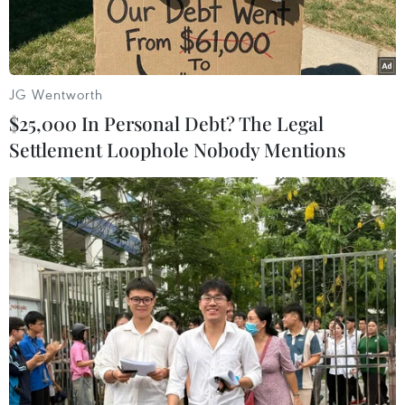
JG Wentworth
$25,000 In Personal Debt? The Legal
Settlement Loophole Nobody Mentions
Bị cáo Trần Phương Bình trong phiên xử ngày 27/11/2020. (Ảnh:
Thành Chung/TTXVN)
Ngày 22/11, Tòa án nhân dân cấp cao tại Thành
phố Hồ Chí Minh đã mở phiên tòa xét xử phúc