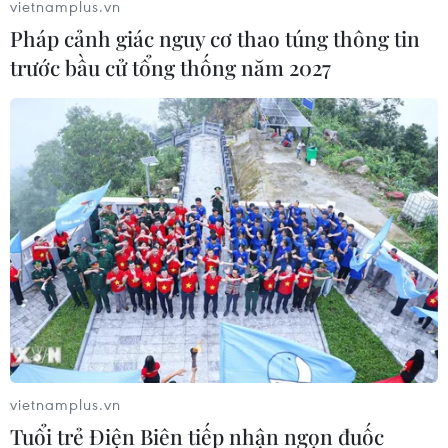
vietnamplus.vn
Pháp cảnh giác nguy cơ thao túng thông tin
trước bầu cử tổng thống năm 2027
Xử sơ thẩm vụ án thất thoát hơn 8.800 tỷ
đồng tại ngân hàng Đông Á
19/11/2020 06:36
Từ năm 2007-2013, Trần Phương Bình đã chỉ đạo các bị
cáo trong vụ án và các đối tượng liên quan thực hiện
hành vi vi phạm quy định về hoạt động ngân hàng, gây
thiệt hại cho DAB hơn 8.827 tỷ đồng.
vietnamplus.vn
Tuổi trẻ Điện Biên tiếp nhận ngọn đuốc