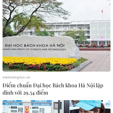
đồng; vốn chủ sở hữu bị âm 25.451 tỷ đồng, tổng tài sản
thực của ngân hàng chỉ còn 47.011 tỷ đồng.
vietnamplus.vn
Điểm chuẩn Đại học Bách khoa Hà Nội lập
đỉnh với 29,54 điểm
Đại án Ngân hàng Đông Á: Trần Phương
Bình lần thứ 2 nhận án chung thân