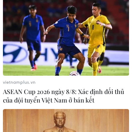
Vận chuyển quá cảnh hàng giả và
xâm phạm sở hữu trí tuệ diễn biến
phức tạp
05/08/2026 13:44
24 năm tù cho đôi vợ chồng tổ chức
“bay lắc” trong quán karaoke
05/08/2026 13:41
vietnamplus.vn
Xem thêm
ASEAN Cup 2026 ngày 8/8: Xác định đối thủ
của đội tuyển Việt Nam ở bán kết