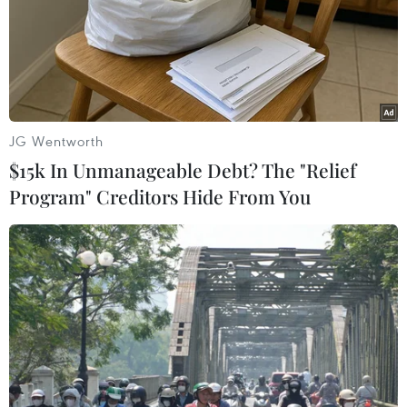
Theo dõi VietnamPlus
JG Wentworth
TIN LIÊN QUAN
$15k In Unmanageable Debt? The "Relief
Program" Creditors Hide From You