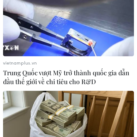
vietnamplus.vn
Trung Quốc vượt Mỹ trở thành quốc gia dẫn
đầu thế giới về chi tiêu cho R&D
#Trần Phương Bình
#ngân hàng đông á
#dab
#tổ chức tín dụng
#chiếm đoạt tài sản