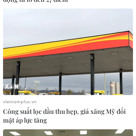
trình xanh của WB, Việt Nam hiện
có 559 công trình với 13,6 triệu m2
diện tích sàn đạt chứng chỉ công
trình xanh và 31.384 căn hộ, 3.234
nhà ở đạt chứng nhận xanh.
(TTXVN/Vietnam+)
vietnamplus.vn
Công suất lọc dầu thu hẹp, giá xăng Mỹ đối
mặt áp lực tăng