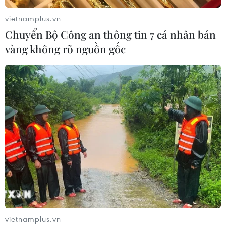
vietnamplus.vn
Chuyển Bộ Công an thông tin 7 cá nhân bán
vàng không rõ nguồn gốc
Xu hướng tiêu dùng xanh: Thay đổi thói
quen để thúc đẩy tăng trưởng bền vững
17/07/2024 02:21
Người dùng có xu hướng ngừng mua các sản phẩm,
dịch vụ tác động xấu tới môi trường. Do vậy, không chỉ
từ những gói hàng mà ngay cả người bán tới người
mua cũng cần đáp ứng các tiêu chuẩn bền vững.
vietnamplus.vn