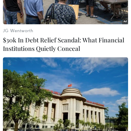
khỏe.
JG Wentworth
$30k In Debt Relief Scandal: What Financial
Institutions Quietly Conceal
Tiêu chí môi trường được khách hàng ưu tiên khi chọn nơi an
cư. (Nguồn: TTXVN)
Không còn chỉ xoay quanh yếu tố số 1 là vị trí
như trước, môi trường sống hiện đang dần trở