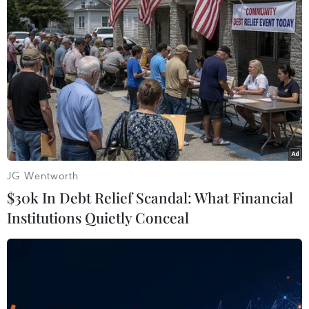
Theo dõi VietnamPlus
TIN LIÊN QUAN
JG Wentworth
$30k In Debt Relief Scandal: What Financial
Institutions Quietly Conceal