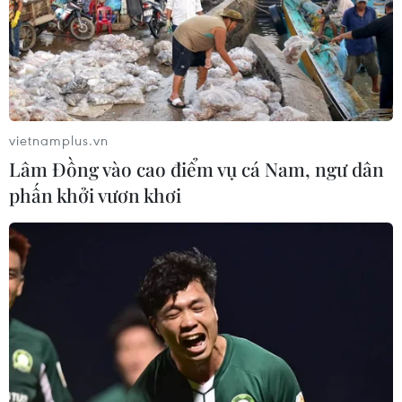
Phát triển mô hình AI giải mã “ngôn
ngữ của não bộ”
05/08/2026 23:26
vietnamplus.vn
Lâm Đồng vào cao điểm vụ cá Nam, ngư dân
Ngoại giao khoa học-
phấn khởi vươn khơi
công nghệ trở thành trụ cột mới của
nền đối ngoại Việt Nam
05/08/2026 14:56
Bế mạc Techfest Hải Phòng 2026:
Lan tỏa tinh thần đổi mới, khát vọng
phát triển
05/08/2026 12:58