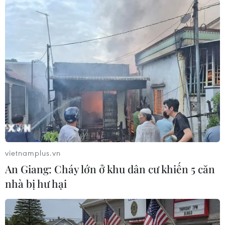
#Nghiên cứu cơ bản
#Giải thưởng Tạ Quang Bửu
#Nhà khoa học trẻ
#Toán
vietnamplus.vn
#Khoa học máy tính và thông tin
#Vật lý
#Hóa học
An Giang: Cháy lớn ở khu dân cư khiến 5 căn
#Khoa học trái đất và môi trường
#Sinh học
nhà bị hư hại