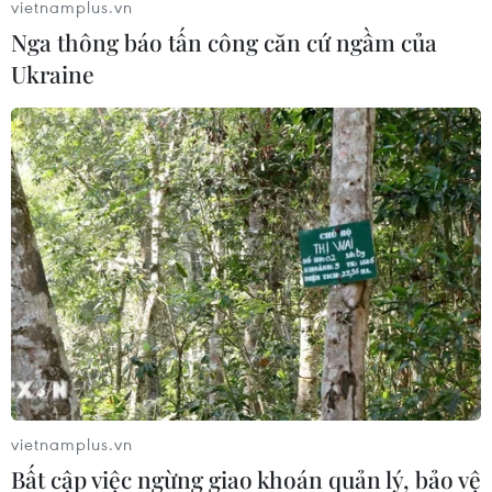
vietnamplus.vn
Nga thông báo tấn công căn cứ ngầm của
Ukraine
vietnamplus.vn
Bất cập việc ngừng giao khoán quản lý, bảo vệ