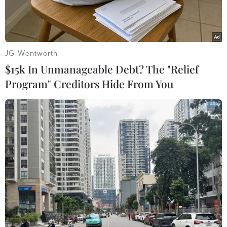
JG Wentworth
$15k In Unmanageable Debt? The "Relief
Program" Creditors Hide From You
Bộ trưởng Bộ KHCN Nguyễn Quân trao giải thường cho các
nhà khoa học. (Ảnh: T.H/Vietnam+)
Ngày 17/5, Bộ Khoa học và Công nghệ đã tổ chức
Lễ trao giải thưởng Tạ Quang Bửu 2013 dành
cho nghiên cứu cơ bản trong khoa học tự nhiên,
gồm các lĩnh vực: Toán, Khoa học máy tính và