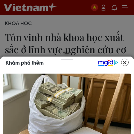
KHOA HỌC
Tôn vinh nhà khoa học xuất
sắc ở lĩnh vực nghiên cứu cơ
bản
Khám phá thêm
Lê Hiên
17/05/2014 02:27
Bộ Khoa học Công nghệ đã tổ chức tôn vinh các
nhà khoa học có công trình xuất sắc, đóng góp
quan trọng trong lĩnh vực nghiên cứu cơ bản.