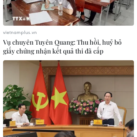
vietnamplus.vn
Vụ chuyên Tuyên Quang: Thu hồi, huỷ bỏ
giấy chứng nhận kết quả thi đã cấp