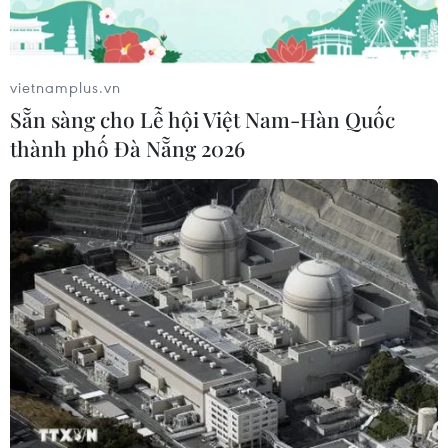
02/08/2026 22:41
vietnamplus.vn
Trung Quốc áp dụng quy định mới
Sẵn sàng cho Lễ hội Việt Nam-Hàn Quốc
về xử lý hình sự người vị thành niên
thành phố Đà Nẵng 2026
02/08/2026 12:56
Trung Quốc đề ra mục tiêu phát
triển sở hữu trí tuệ đến năm 2030
02/08/2026 11:17
Hàn Quốc ghi nhận mức nhiệt cao kỷ
lục 42,5 độ C tại thành phố Yangsan
02/08/2026 07:52