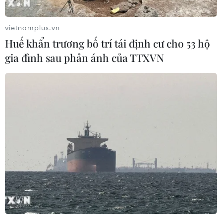
trở lại bàn đàm phán, đồng thời khẳng định phi
hạt nhân hóa là “con đường đúng đắn” để đảm
vietnamplus.vn
bảo an toàn cho Triều Tiên.
Huế khẩn trương bố trí tái định cư cho 53 hộ
Cũng trong bài phỏng vấn trên, nhà lãnh đạo
gia đình sau phản ánh của TTXVN
Hàn Quốc tuyên bố ông có thể xem xét mở lại
khu công nghiệp chung Kaesong của hai nước,
nhưng việc này sẽ chỉ diễn ra sau khi Triều
Tiên từ bỏ chương trình hạt nhân.
Tổng thống Moon được dẫn lời tuyên bố: “Đây là
điều chúng tôi có thể làm sau này, khi mà Triều
Tiên đã có được bước tiến trong việc phi hạt
nhân hóa. Còn bây giờ, chúng tôi phải tiếp tục
tăng cường trừng phạt và gây sức ép lên Bình
Nhưỡng."
[Tổng thống Hàn Quốc không muốn bàn về