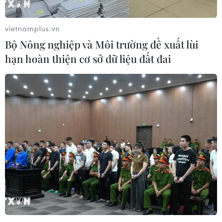
TIN CÙNG CHUYÊN MỤC
vietnamplus.vn
Bộ Nông nghiệp và Môi trường đề xuất lùi
Nhật Bản: Nội các thông qua chính
hạn hoàn thiện cơ sở dữ liệu đất đai
sách giảm thuế tiêu thụ thực phẩm
xuống 1%
05/08/2026 15:30
Việt Nam-Ấn Độ thúc đẩy hiện thực
hóa Đối tác Chiến lược Toàn diện
Tăng cường
05/08/2026 13:30
Hơn 100 người thiệt mạng trong mùa
mưa khốc liệt ở Ấn Độ
05/08/2026 09:39