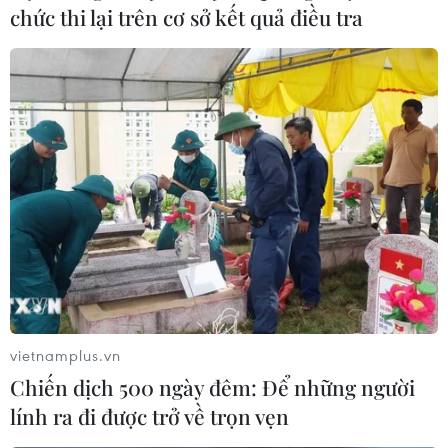
chức thi lại trên cơ sở kết quả điều tra
Tổng thống Hàn Quốc không muốn bàn về
một cuộc tấn công phủ đầu
20/06/2017 14:21
Tổng thống Hàn Quốc Moon Jae-in hy vọng đưa Triều
Tiên tới bàn đàm phán về chương trình hạt nhân của
nước này vào trước cuối năm nay, đồng thời tránh bàn
về một cuộc tấn công phủ đầu tiềm tàng.
vietnamplus.vn
Chiến dịch 500 ngày đêm: Để những người
lính ra đi được trở về trọn vẹn