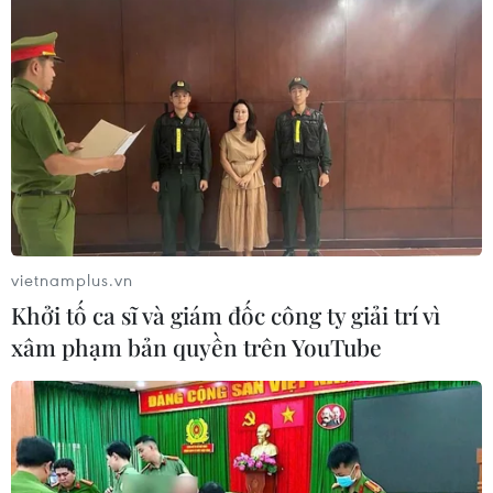
Theo dõi VietnamPlus
TIN LIÊN QUAN
vietnamplus.vn
Khởi tố ca sĩ và giám đốc công ty giải trí vì
xâm phạm bản quyền trên YouTube