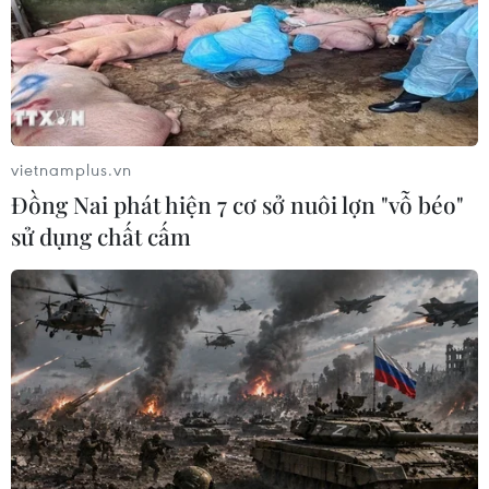
vietnamplus.vn
Đồng Nai phát hiện 7 cơ sở nuôi lợn "vỗ béo"
sử dụng chất cấm
Hàn Quốc bác bỏ tuyên bố của Triều Tiên
về đàm phán hạt nhân
19/06/2017 05:03
Hàn Quốc đã bác bỏ tuyên bố của Triều Tiên yêu cầu
Seoul không can thiệp vào chính sách phát triển hạt
nhân của Bình Nhưỡng và cho rằng đây là chủ đề thảo
luận giữa Bình Nhưỡng và Washington.