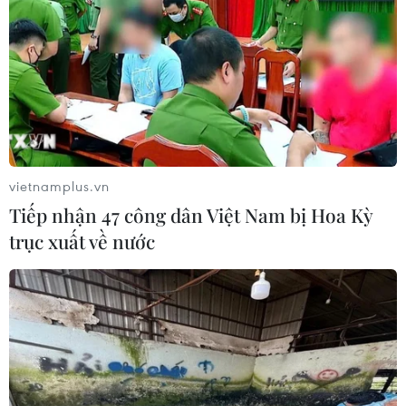
Tân Ngoại trưởng Hàn Quốc tỏ thái độ
cứng rắn với Triều Tiên
19/06/2017 04:01
vietnamplus.vn
Ngoại trưởng Hàn Quốc Kang Kyung-wha ngày 19/6
Tiếp nhận 47 công dân Việt Nam bị Hoa Kỳ
tuyên bố cần phải đối phó mạnh mẽ với các hành động
trục xuất về nước
khiêu khích của Triều Tiên, nhưng để ngỏ tất cả các
phương án.