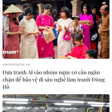
Ngành Trí tuệ Nhân tạo của Trung
Quốc vượt mốc 1.200 tỷ NDT trong
năm 2025
04/08/2026 13:20
Nhật Bản siết chặt điều kiện cấp tư
cách vĩnh trú
04/08/2026 07:44
vietnamplus.vn
Đưa tranh AI vào nhóm nguy cơ cần ngăn
chặn để bảo vệ di sản nghề làm tranh Đông
6 tháng năm 2026, Trung Quốc kỷ
Hồ
luật hơn 1.500 cán bộ kiểm tra, giám
sát
04/08/2026 07:07