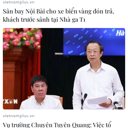
vietnamplus.vn
20/06/2017 07:52
Sân bay Nội Bài cho xe biển vàng đón trả,
Lời kêu gọi trên của Ngoại trưởng Mỹ Rex Tillerson được
khách trước sảnh tại Nhà ga T1
đưa ra sau khi Otto Warmbier, nam sinh viên bị giam
giữ 17 tháng tại Triều Tiên trước khi được trở về Mỹ, đã
qua đời.
vietnamplus.vn
Vụ trường Chuyên Tuyên Quang: Việc tổ