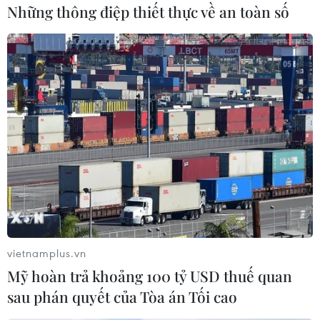
Những thông điệp thiết thực về an toàn số
Về sự căng thẳng với Nhật Bản liên quan đến
vấn đề phụ nữ mua vui, Tổng thống Moon tái
khẳng định rằng các thỏa thuận trong vấn đề
này không được người Hàn Quốc chấp nhận./.
(Vietnam+)
vietnamplus.vn
Mỹ hoàn trả khoảng 100 tỷ USD thuế quan
sau phán quyết của Tòa án Tối cao