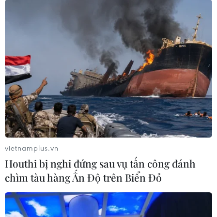
vietnamplus.vn
Houthi bị nghi đứng sau vụ tấn công đánh
chìm tàu hàng Ấn Độ trên Biển Đỏ