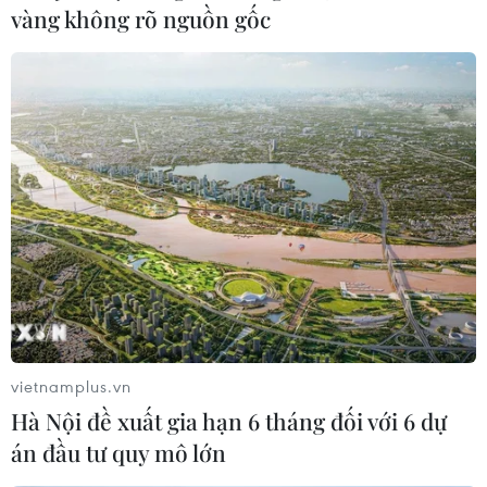
kinh nghiêm trọng.
vàng không rõ nguồn gốc
vietnamplus.vn
Sinh viên Mỹ Otto Warmbier trở về từ
Hà Nội đề xuất gia hạn 6 tháng đối với 6 dự
Triều Tiên đã qua đời
án đầu tư quy mô lớn
19/06/2017 23:52