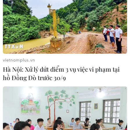
vietnamplus.vn
Hà Nội: Xử lý dứt điểm 3 vụ việc vi phạm tại
hồ Đồng Đò trước 30/9