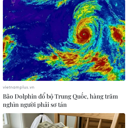
kênh liên lạc liên Triều được khôi phục là kiểm
tra sự an toàn của các công dân Hàn Quốc bị
giam giữ tại Triều Tiên”./.
(Vietnam+)
vietnamplus.vn
Bão Dolphin đổ bộ Trung Quốc, hàng trăm
nghìn người phải sơ tán