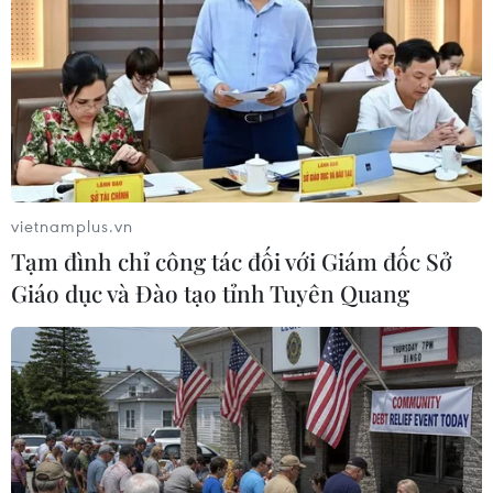
Theo dõi VietnamPlus
TIN LIÊN QUAN
vietnamplus.vn
Tạm đình chỉ công tác đối với Giám đốc Sở
Giáo dục và Đào tạo tỉnh Tuyên Quang