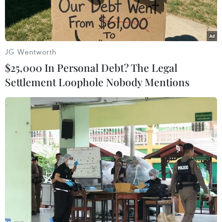
JG Wentworth
$25,000 In Personal Debt? The Legal
Settlement Loophole Nobody Mentions
Tổng thống Hàn Quốc Moon Jae-in tại một buổi lễ ở Seoul.
(Nguồn: AFP/TTXVN)
Ngày 20/6, Tổng thống Hàn Quốc Moon Jae-in
hối thúc Triều Tiên nhanh chóng thả các công
dân Hàn Quốc và Mỹ đang bị giam giữ tại nước