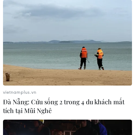
Otto Warmbier, nam sinh viên bị giam giữ 17 tháng tại
Triều Tiên trước khi được trở về Mỹ trong tình trạng hôn
mê gần 1 tuần trước, đã qua đời tại một bệnh viện ở
thành phố Cincinnati.
vietnamplus.vn
Đà Nẵng: Cứu sống 2 trong 4 du khách mất
tích tại Mũi Nghê