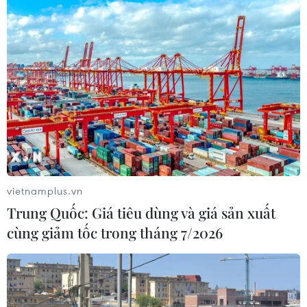
Tổng Biên tập: TRẦN TIẾN DUẨN
Phó Tổng Biên tập: NGUYỄN THỊ TÁM, KHÚC THANH
THỦY
Sở hữu trí tuệ
Quy định sử dụng
RSS
Hỗ trợ
Ngôn ngữ
TTXVN
Dịch vụ tin
Quảng cáo
vietnamplus.vn
Liên hệ
Trung Quốc: Giá tiêu dùng và giá sản xuất
cùng giảm tốc trong tháng 7/2026
Giấy phép số: 1374/GP-BTTTT do Bộ Thông tin và Truyền thông
cấp ngày 11/9/2008.
Quảng cáo: Phó TBT Nguyễn Thị Tám: 093.5958688, Email: