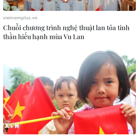
vietnamplus.vn
Chuỗi chương trình nghệ thuật lan tỏa tinh
thần hiếu hạnh mùa Vu Lan
Triều Tiên xác nhận thả sinh viên người
Mỹ Otto Warmbier
15/06/2017 06:34
Triều Tiên xác nhận nước này đã thả sinh viên người Mỹ
Otto Warmbier "với lý do nhân đạo" sau khi sinh viên
này bị bị giam giữ trong vòng 17 tháng.