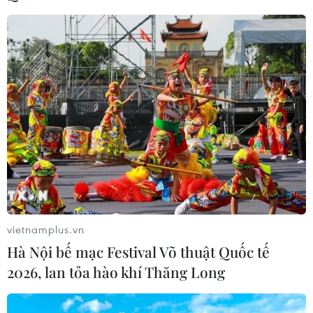
phóng ít nhất 1 tên lửa đạn đạo tầm
ngắn
06/08/2026 09:41
Quân đội Hàn Quốc thông báo Triều
Tiên phóng vật thể chưa xác định
06/08/2026 08:31
Xem thêm
vietnamplus.vn
Hà Nội bế mạc Festival Võ thuật Quốc tế
2026, lan tỏa hào khí Thăng Long
CƠ QUAN CHỦ QUẢN: THÔNG TẤN XÃ VIỆT NAM