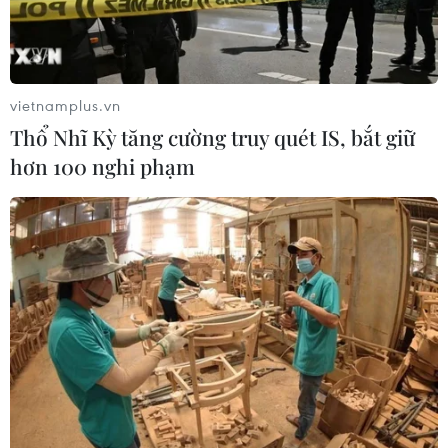
vietnamplus.vn
Thổ Nhĩ Kỳ tăng cường truy quét IS, bắt giữ
hơn 100 nghi phạm
"Công cụ tấn cộng mạng của CIA có thể
nhằm vào cả đồng minh của Mỹ"
14/04/2017 00:51
Symantec không tiết lộ danh sách khách hàng bị
Longhorn, nhóm tin tặc sử dụng công cụ của CIA, tấn
công song nhấn mạnh "một số đối tượng bị tấn công
mạng chính là các nước đồng minh của Mỹ."