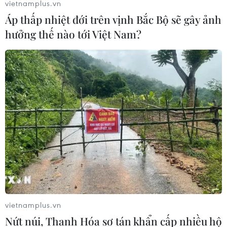
Tổng thống Mỹ Donald Trump cho biết, Trung Quốc có
vietnamplus.vn
thể đã tấn công thư điện tử của các quan chức Đảng
Áp thấp nhiệt đới trên vịnh Bắc Bộ sẽ gây ảnh
Dân Chủ để can thiệp vào cuộc bầu cử Tổng thống Mỹ
hưởng thế nào tới Việt Nam?
hồi năm 2016.
vietnamplus.vn
Nứt núi, Thanh Hóa sơ tán khẩn cấp nhiều hộ