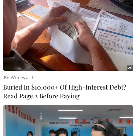
Theo dõi VietnamPlus
TIN LIÊN QUAN
JG Wentworth
Buried In $10,000+ Of High-Interest Debt?
Read Page 2 Before Paying