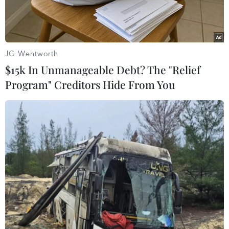
JG Wentworth
$15k In Unmanageable Debt? The "Relief
Program" Creditors Hide From You
Tổng thống Mỹ Donald Trump. (Nguồn: Reuters)
Ngày 11/5, Tổng thống Mỹ Donald Trump đã ký
sắc lệnh hành chính nhằm tăng cường an ninh
mạng cho chính phủ, bảo vệ các cơ sở hạ tầng