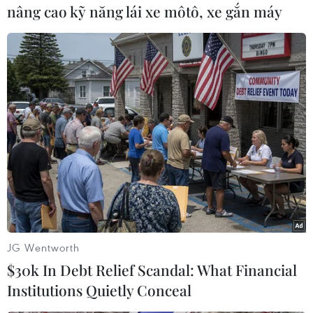
nâng cao kỹ năng lái xe môtô, xe gắn máy
Tuy nhiên, ông đã lùi ngày ký sắc lệnh này để
các chuyên gia và cơ quan chính phủ có thêm
thời gian chuẩn bị./.
(Vietnam+)
JG Wentworth
$30k In Debt Relief Scandal: What Financial
Institutions Quietly Conceal