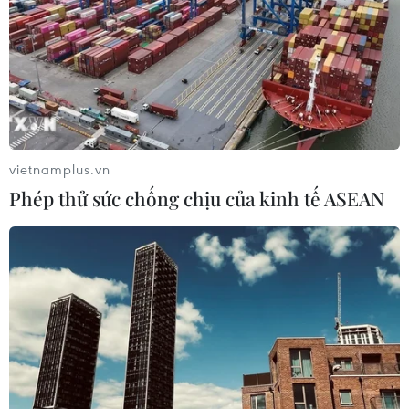
vietnamplus.vn
Phép thử sức chống chịu của kinh tế ASEAN
TIN CÙNG CHUYÊN MỤC
Canada áp dụng biện pháp tự vệ tạm