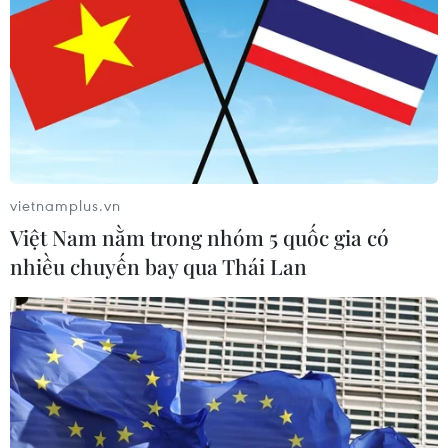
"Quan hệ hợp tác quân sự Nga-Trung
không đe dọa các nước khác"
23/11/2016 08:01
Trong cuộc gặp người đồng cấp Trung Quốc Thường
Vạn Toàn, Bộ trưởng Quốc phòng Nga Sergei Shoigu
cho rằng quan hệ hợp tác quân sự giữa Nga và Trung
vietnamplus.vn
Quốc không đe dọa các nước khác.
Việt Nam nằm trong nhóm 5 quốc gia có
nhiều chuyến bay qua Thái Lan