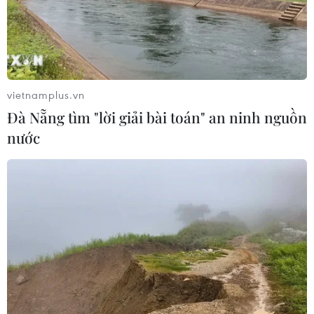
08/08/2026 02:11
Cần Thơ thúc đẩy hợp tác du lịch với
đối tác Hàn Quốc
vietnamplus.vn
07/08/2026 12:46
Đà Nẵng tìm "lời giải bài toán" an ninh nguồn
nước
Hàn Quốc áp dụng ưu đãi thuế hỗ
trợ 6 ngành công nghiệp chiến lược
07/08/2026 10:21
Trung Quốc hoàn thành bản đồ địa
chất mới của toàn bộ Mặt Trăng
07/08/2026 08:52