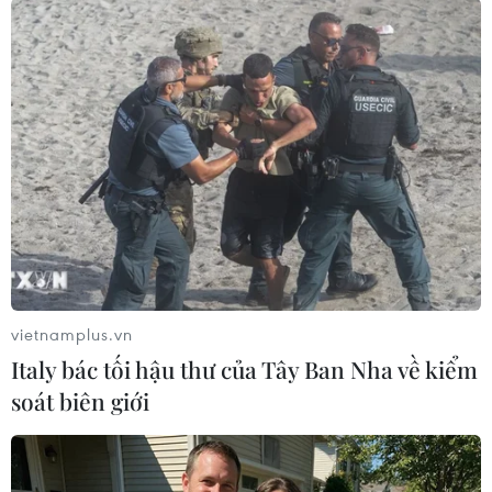
TIN LIÊN QUAN
vietnamplus.vn
Italy bác tối hậu thư của Tây Ban Nha về kiểm
soát biên giới
Thủ tướng Nga-Trung Quốc thảo luận
nhiều vấn đề hợp tác kinh tế