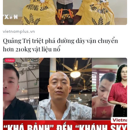
Tiên
05/08/2026 05:58
Xem thêm
vietnamplus.vn
Quảng Trị triệt phá đường dây vận chuyển
hơn 210kg vật liệu nổ
CƠ QUAN CHỦ QUẢN: THÔNG TẤN XÃ VIỆT NAM
Tổng Biên tập: TRẦN TIẾN DUẨN
Phó Tổng Biên tập: NGUYỄN THỊ TÁM, KHÚC THANH
THỦY
Sở hữu trí tuệ
Quy định sử dụng