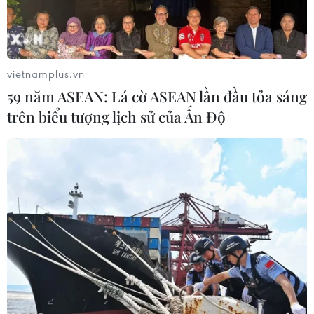
vietnamplus.vn
59 năm ASEAN: Lá cờ ASEAN lần đầu tỏa sáng
trên biểu tượng lịch sử của Ấn Độ
Nga, Trung phủ quyết dự thảo nghị quyết
kêu gọi ngừng bắn ở Aleppo
05/12/2016 23:25
Nga và Trung Quốc đã phủ quyết nghị quyết của Hội
đồng Bảo an Liên hợp quốc kêu gọi ngừng bắn 7 ngày
ở thành phố Aleppo, miền Bắc Syria.