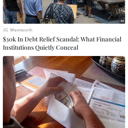
JG Wentworth
$30k In Debt Relief Scandal: What Financial
Institutions Quietly Conceal
Tổng thống Nga Vladimir Putin tại một sự kiện ở Moskva ngày
9/12. (Nguồn: AP/TTXVN)
Theo Sputnik, Tổng thống Nga Vladimir Putin
ngày 13/12 cho biết Trung Quốc là một đối tác
chính của Nga với cấp độ tin tưởng chính trị cao