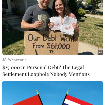
05/11/2016 13:06
Thủ tướng Nga Dmitry Medvedev và người đồng cấp
Trung Quốc Lý Khắc Cường sẽ thảo luận các vấn đề
kinh tế-thương mại và đầu tư, hợp tác trong lĩnh vực
dầu khí và hạt nhân.
JG Wentworth
$25,000 In Personal Debt? The Legal
Settlement Loophole Nobody Mentions