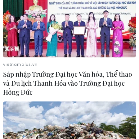
vietnamplus.vn
TIN CÙNG CHUYÊN MỤC
Sáp nhập Trường Đại học Văn hóa, Thể thao
Chuyên gia Australia: Quan hệ Việt
và Du lịch Thanh Hóa vào Trường Đại học
Nam-Australia có độ tin cậy chính trị
Hồng Đức
cao
08/08/2026 05:27
Đưa quan hệ Việt Nam-Australia phát
triển sâu sắc, thực chất, hiệu quả