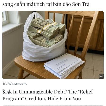
sóng cuốn mất tích tại bán đảo Sơn Trà
#Hàng xuất khẩu
#Quan hệ Nga-Trung Quốc
#Vladimir Putin
#Tổ chức hợp tác THượng Hải
#BRICS
Nga
Trung Quốc
Theo dõi VietnamPlus
JG Wentworth
$15k In Unmanageable Debt? The "Relief
Program" Creditors Hide From You