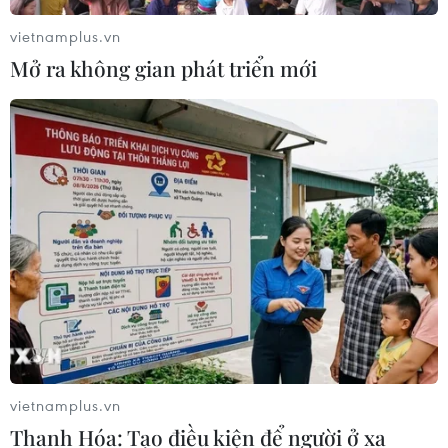
vietnamplus.vn
Mở ra giai đoạn triển khai thực chất
Mở ra không gian phát triển mới
quan hệ giữa Việt Nam và Australia
07/08/2026 01:27
Ấn Độ thử thành công tên lửa đạn
đạo Agni-4, tầm bắn 4.000 km
06/08/2026 23:17
Hàn Quốc tái khẳng định mục tiêu
chung sống hòa bình với Triều Tiên
06/08/2026 15:33
vietnamplus.vn
Thanh Hóa: Tạo điều kiện để người ở xa