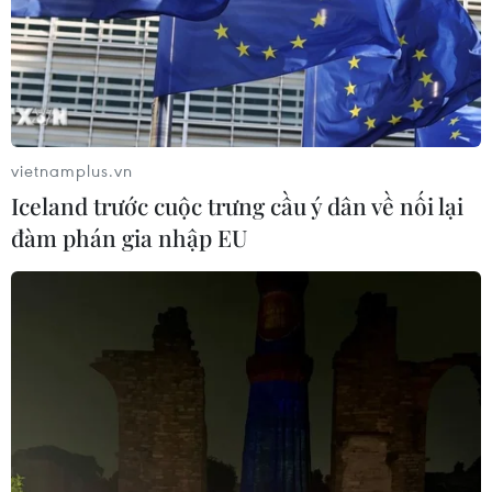
Những vấn đề nổi bật trong Thông điệp
vietnamplus.vn
Liên bang của ông Putin
Iceland trước cuộc trưng cầu ý dân về nối lại
01/12/2016 12:41
đàm phán gia nhập EU
Các vấn đề kinh tế, xã hội và chính sách đối nội đã
được Tổng thống Nga Vladimir Putin chú trọng và dành
nhiều thời gian đề cập trong bản Thông điệp Liên bang
dài 69 phút lần này.