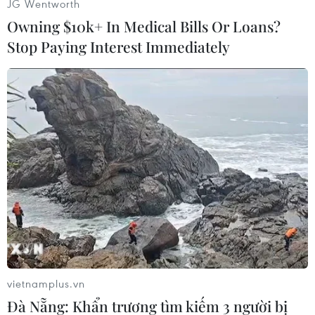
JG Wentworth
các khuôn khổ tổ chức khu vực như Tổ chức
Owning $10k+ In Medical Bills Or Loans?
Hợp tác Thượng Hải (SCO), tổ chức an ninh khu
Stop Paying Interest Immediately
vực do Trung Quốc và Nga đứng đầu, và nhóm
các nền kinh tế mới nổi (BRICS).
Ngoài ra, Tổng thống Putin nhận xét Moskva và
Bắc Kinh đồng quan điểm về các vấn đề quốc tế
quan trọng./.
(Vietnam+)
vietnamplus.vn
Đà Nẵng: Khẩn trương tìm kiếm 3 người bị