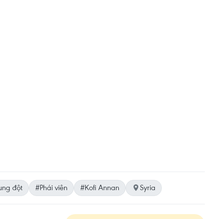
ung đột
#Phái viên
#Kofi Annan
Syria