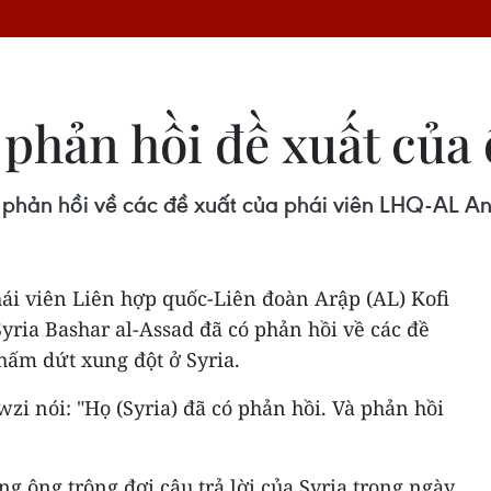
 phản hồi đề xuất của
 phản hồi về các đề xuất của phái viên LHQ-AL A
ái viên Liên hợp quốc-Liên đoàn Arập (AL) Kofi
ria Bashar al-Assad đã có phản hồi về các đề
ấm dứt xung đột ở Syria.
i nói: "Họ (Syria) đã có phản hồi. Và phản hồi
g ông trông đợi câu trả lời của Syria trong ngày