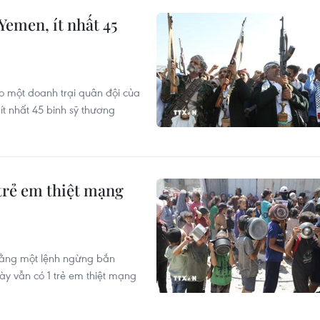
Yemen, ít nhất 45
o một doanh trại quân đội của
ít nhất 45 binh sỹ thương
trẻ em thiệt mạng
rằng một lệnh ngừng bắn
ày vẫn có 1 trẻ em thiệt mạng