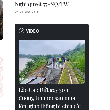
Nghị quyết 57-NQ/TW
07/08/2026 08:18
VIDEO
Lào Cai: Đứt gãy 30m
đường tỉnh 161 sau mưa
lớn, giao thông bị chia cắt