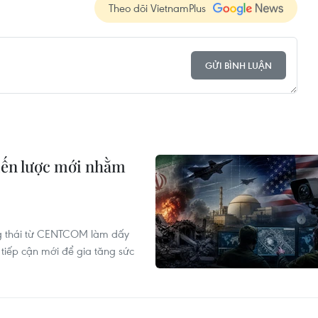
Theo dõi VietnamPlus
GỬI BÌNH LUẬN
iến lược mới nhằm
ng thái từ CENTCOM làm dấy
 tiếp cận mới để gia tăng sức