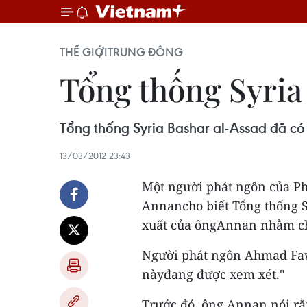
THẾ GIỚI
TRUNG ĐÔNG
Tổng thống Syria
Tổng thống Syria Bashar al-Assad đã có
13/03/2012 23:43
Một người phát ngôn của Ph
Annancho biết Tổng thống Sy
xuất của ôngAnnan nhằm ch
Người phát ngôn Ahmad Fawz
nàyđang được xem xét."
Trước đó, ông Annan nói rằn