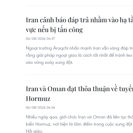
Iran cảnh báo đáp trả nhằm vào hạ t
vực nếu bị tấn công
06/08/2026 04:37
Ngoại trưởng Araqchi nhấn mạnh Iran sẵn sàng đáp trả
rằng giải pháp ngoại giao là cách tốt nhất để tránh le
vào vòng xoáy xung đột.
Iran và Oman đạt thỏa thuận về tuyến
Hormuz
06/08/2026 04:36
Nhiều ngày qua, giới chức Iran và Oman đã liên tục th
biển Hormuz, nơi hiện là tâm điểm trong cuộc xung đ
Hồi giáo.