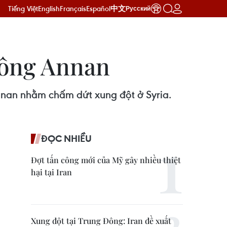
Tiếng Việt
English
Français
Español
中文
Русский
 ông Annan
nnan nhằm chấm dứt xung đột ở Syria.
ĐỌC NHIỀU
Đợt tấn công mới của Mỹ gây nhiều thiệt
hại tại Iran
Xung đột tại Trung Đông: Iran đề xuất