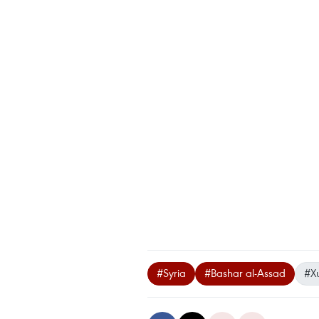
#Syria
#Bashar al-Assad
#X