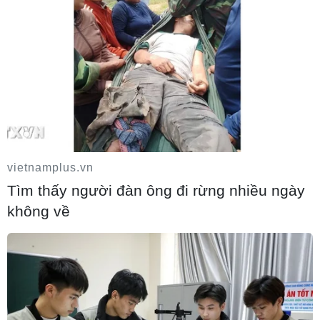
hàng không Iraq
06/08/2026 03:34
vietnamplus.vn
Tìm thấy người đàn ông đi rừng nhiều ngày
không về
Iran và Oman đạt thỏa thuận về tuyến
vận tải thương mại qua eo biển Hormuz
05/08/2026 22:43