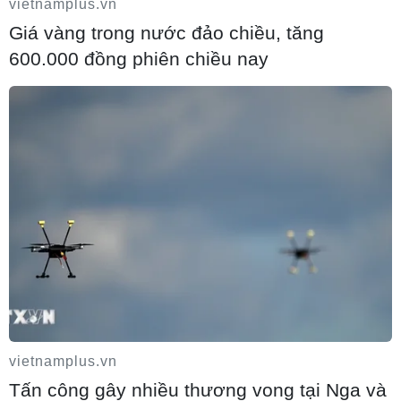
vietnamplus.vn
Houthi tấn công dồn dập từ nhiều hướng
Giá vàng trong nước đảo chiều, tăng
khiến 4 binh sĩ chính phủ Yemen thiệt
600.000 đồng phiên chiều nay
mạng
09/08/2026 16:11
Xung đột tại Trung Đông: Iran nêu điều
vietnamplus.vn
kiện nối lại đàm phán với Mỹ
Tấn công gây nhiều thương vong tại Nga và