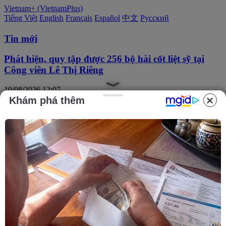
Vietnam+ (VietnamPlus)
Tiếng Việt
English
Français
Español
中文
Русский
Tin mới
Phát hiện, quy tập được 256 bộ hài cốt liệt sỹ tại
Công viên Lê Thị Riêng
10/08/2026 12:07
Khám phá thêm
Thành phố Hồ Chí Minh bắn pháo hoa tại 7 điểm
chào mừng 81 năm Quốc khánh
10/08/2026 12:00
Italy và Đan Mạch thúc đẩy siết chặt kiểm soát
10/08/2026 12:00
Quy định nguyên tắc hoạt động của Ban Chỉ đạo
Trung ương phòng, chống ma túy