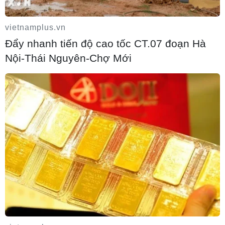
vietnamplus.vn
Đẩy nhanh tiến độ cao tốc CT.07 đoạn Hà
Mỹ tạm dừng không kích Iran: Khoảng
Nội-Thái Nguyên-Chợ Mới
lặng mong manh giữa sức ép và ngoại
giao
09/08/2026 22:09