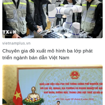
vietnamplus.vn
Houthi bị nghi đứng sau vụ tấn công đánh
Chuyên gia đề xuất mô hình ba lớp phát
chìm tàu hàng Ấn Độ trên Biển Đỏ
triển ngành bán dẫn Việt Nam
05/08/2026 15:29