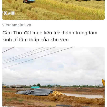
vietnamplus.vn
Cần Thơ đặt mục tiêu trở thành trung tâm
kinh tế tầm thấp của khu vực
Ủy ban Quốc hội Iran thông qua khung
dự luật về an ninh Eo biển Hormuz
09/08/2026 23:25