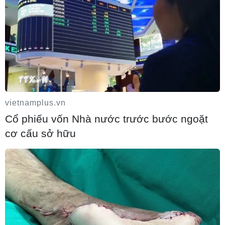
vietnamplus.vn
Cổ phiếu vốn Nhà nước trước bước ngoặt
Mỹ can thiệp khẩn cấp, ngăn Israel mở
cơ cấu sở hữu
rộng đòn trừng phạt Hezbollah
07/08/2026 02:31