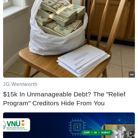
#Yemen
#Ali Abdullah Saleh
#Chuyển giao quyền lực
#Đối lập
Yemen
Facebook
Twitter
Lưu bài viết
Copy link
Theo dõi VietnamPlus
Bình luận
JG Wentworth
$15k In Unmanageable Debt? The "Relief
Program" Creditors Hide From You
Xin vui lòng gõ tiếng Việt có dấu
Gửi bình luận
Tin cùng chuyên mục