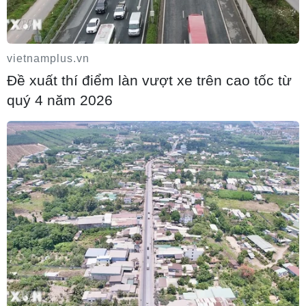
05/08/2026 04:40
vietnamplus.vn
Đề xuất thí điểm làn vượt xe trên cao tốc từ
quý 4 năm 2026
Israel phát triển xét nghiệm máu đơn giản
giúp phát hiện sớm ung thư phổi
05/08/2026 03:42