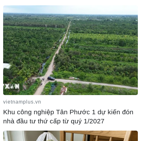
Sanaa.
Hội đồng quốc phòng cũng đã chỉ thị cho chính phủ nhanh chóng
thực hiệncác biện pháp nhằm tạo ra 60.000 cơ hội việc làm cho sinh
viên tốt nghiệp đạihọc ở Yemen, bắt đầu từ ngày 12/3.
Trước đó, ngày 10/3, ông Saleh đưa ra sáng kiến cam kết tổ chức
trưng cầuý dân về sửa đổi Hiến pháp trong năm nay, có tính đến
luật bầu cử, để chuẩn bịcho việc chuyển giao quyền lực cho quốc
hội. Sáng kiến cũng đề cập việc pháttriển hệ thống chính quyền địa
phương trên cơ sở phân quyền về tài chính và quảnlý.
Trong khi đó, phe đối lập tại Yemen đề nghị Mỹ đảm bảo một thời
gian biểuđể Tổng thống Saleh chuyển giao quyền lực trước khi
nước này tiến hành đối thoạidân tộc. Người phát ngôn liên minh đối
lập, ông Mohamed Qahtan nhấn mạnh bất kỳcuộc đối thoại nào
không kèm theo việc thông qua tiến chính chuyển giao quyềnlực
nhanh chóng và êm ả vào cuối năm 2011 sẽ không có giá trị./.
vietnamplus.vn
(TTXVN/Vietnam+)
Khu công nghiệp Tân Phước 1 dự kiến đón
nhà đầu tư thứ cấp từ quý 1/2027