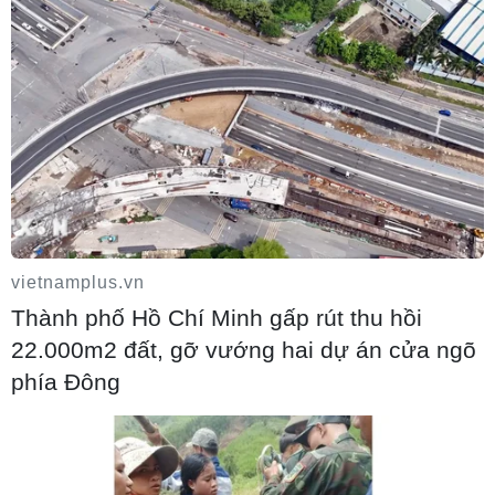
Xung đột Hamas-Israel: Israel chưa chấp
thuận kế hoạch về Dải Gaza
06/08/2026 03:45
vietnamplus.vn
Thành phố Hồ Chí Minh gấp rút thu hồi
22.000m2 đất, gỡ vướng hai dự án cửa ngõ
phía Đông
Mỹ dỡ bỏ lệnh trừng phạt đối với hãng