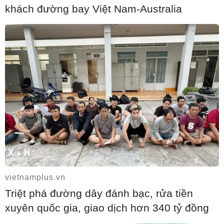
Iran cảnh báo đáp trả nhằm vào hạ tầng
khách đường bay Việt Nam-Australia
năng lượng khu vực nếu bị tấn công
06/08/2026 04:37
Iran và Oman đạt thỏa thuận về tuyến
vietnamplus.vn
vận tải qua eo biển Hormuz
Triệt phá đường dây đánh bạc, rửa tiền
06/08/2026 04:36
xuyên quốc gia, giao dịch hơn 340 tỷ đồng