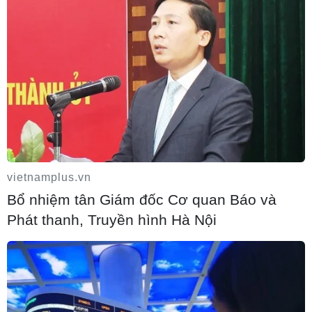
Tổng thống Iran nhấn mạnh Tehran sẽ
không bị ép buộc phải đầu hàng
08/08/2026 11:51
vietnamplus.vn
Bổ nhiệm tân Giám đốc Cơ quan Báo và
Phát thanh, Truyền hình Hà Nội
Mỹ có đang chuẩn bị một chiến lược mới
nhằm vào Iran?
07/08/2026 10:08