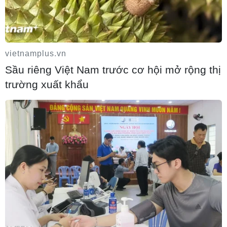
Lực lượng Houthi tấn công quân đội
Yemen, ít nhất 45 binh sỹ thương vong
06/08/2026 23:57
vietnamplus.vn
Sầu riêng Việt Nam trước cơ hội mở rộng thị
trường xuất khẩu
Xung đột Israel-Hamas: Ít nhất 300 trẻ
em thiệt mạng trong 300 ngày qua
06/08/2026 22:56