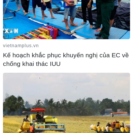
Khủng hoảng Hormuz khiến khách hàng
châu Á tính lại bài toán dầu mỏ
10/08/2026 00:10
vietnamplus.vn
Kế hoạch khắc phục khuyến nghị của EC về
chống khai thác IUU
Cựu Tư lệnh IRGC trở thành tân Thư ký
Hội đồng An ninh quốc gia Tối cao Iran
09/08/2026 23:50