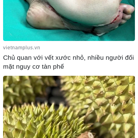
Syria: Nổ xe buýt gần thủ đô Damascus
vietnamplus.vn
khiến 2 người chết và 13 người bị thương
Chủ quan với vết xước nhỏ, nhiều người đối
07/08/2026 00:50
mặt nguy cơ tàn phế