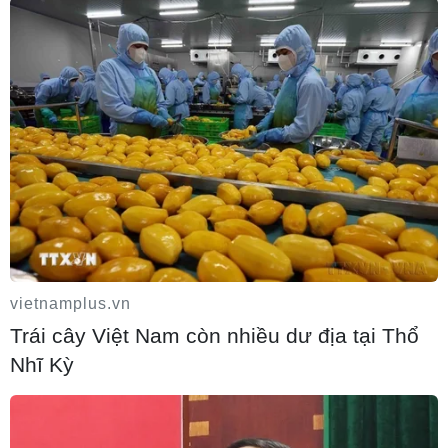
Iran ra điều kiện yêu cầu Mỹ rút quân,
bồi thường để mở lại eo biển Hormuz
09/08/2026 07:08
vietnamplus.vn
Trái cây Việt Nam còn nhiều dư địa tại Thổ
Nhĩ Kỳ