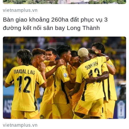
vietnamplus.vn
Bàn giao khoảng 260ha đất phục vụ 3
đường kết nối sân bay Long Thành
Italy có thể tham gia cơ chế xác minh giải
giáp Hezbollah tại Nam Liban
04/08/2026 22:42
vietnamplus.vn