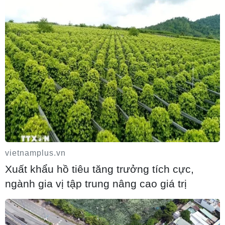
Từ hạt nhân đến eo biển Hormuz: Đòn
bẩy chiến lược mới của Iran
06/08/2026 04:36
vietnamplus.vn
Xuất khẩu hồ tiêu tăng trưởng tích cực,
ngành gia vị tập trung nâng cao giá trị