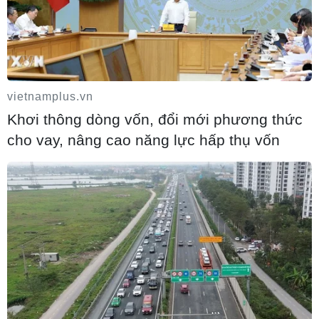
Israel và Liban không đạt tiến triển trong
ngày đàm phán đầu tiên
vietnamplus.vn
05/08/2026 15:01
Khơi thông dòng vốn, đổi mới phương thức
cho vay, nâng cao năng lực hấp thụ vốn
Xung đột tại Trung Đông: Tàu hàng Ấn
Độ bị đánh chìm trên Biển Đỏ