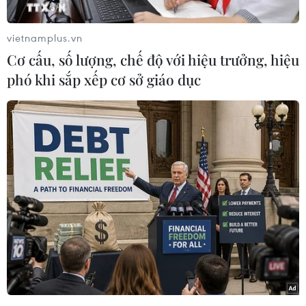
trên địa bàn Thành phố Hồ Chí Minh và thực
hiện nghiêm Chỉ thị 05/CT-TTg của Thủ tướng
vietnamplus.vn
Chính phủ, chiều 8/2, ông Nguyễn Thành Phong,
Cơ cấu, số lượng, chế độ với hiệu trưởng, hiệu
Chủ tịch Ủy ban Nhân dân Thành phố Hồ Chí
phó khi sắp xếp cơ sở giáo dục
Minh, đã chỉ đạo: Từ 12 giờ ngày 9/2, thành phố
cho dừng tất cả các hoạt động văn hóa, thể thao,
vui chơi giải trí, thẩm mỹ viện, karaoke, vũ
trường, quán nhậu, quán bar, pub, beer club,
mát xa, xông hơi, các điểm kinh doanh trò chơi
điện tử, trung tâm tiệc cưới, phòng trà, sân
khấu-kịch, rạp chiếu phim, các cơ sở kinh
doanh thể thao, yoga, phòng tập gym, bi-a.
Đồng thời, thành phố dừng triệt để các nghi lễ
tôn giáo và các hoạt động từ 20 người trở lên ở
các cơ sở tôn giáo, thờ tự.