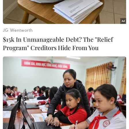
tự.
JG Wentworth
$15k In Unmanageable Debt? The "Relief
Program" Creditors Hide From You
TP.Hồ Chí Minh phong tỏa khu vực Mả Lạng do có ca nhiễm
COVID-10. (Ảnh: Hồng Giang/TTXVN)
Trước diễn biến phức tạp của dịch COVID-19