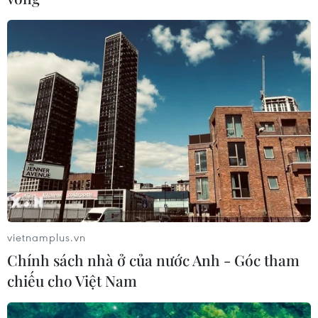
Giãn cách xã hội ở một số khu vực mà địa
phương thấy cần thiết
08/02/2021 10:10
Thủ tướng chỉ đạo giãn cách xã hội ở một số khu vực
mà địa phương thấy cần thiết như ở một số khu phố,
quận, địa bàn có ca lây nhiễm khi thấy tình hình xấu có
vietnamplus.vn
thể xảy ra.
Chính sách nhà ở của nước Anh - Góc tham
chiếu cho Việt Nam