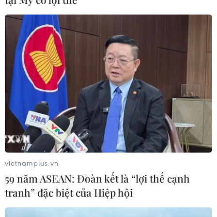
Thành phố Hồ Chí Minh phát triển
hệ thống y tế đa tầng, đồng bộ, thống
nhất
01/08/2026 09:14
Gia Lai xác thực 99,8% dữ liệu bảo
hiểm
01/08/2026 07:05
Bộ Y tế : Trên 22% người trưởng
vietnamplus.vn
thành thiếu vận động thể lực
59 năm ASEAN: Đoàn kết là “lợi thế cạnh
31/07/2026 04:10
tranh” đặc biệt của Hiệp hội