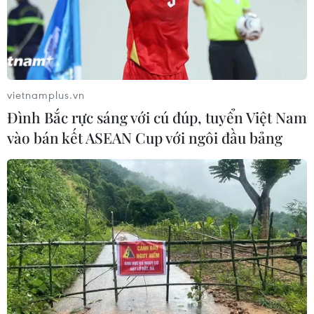
vietnamplus.vn
Đình Bắc rực sáng với cú đúp, tuyển Việt Nam
vào bán kết ASEAN Cup với ngôi đầu bảng