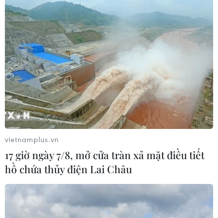
TP Hồ Chí Minh đồng hành để trẻ
mắc bệnh hiểm nghèo không lỡ cơ
hội học tập và điều trị
30/07/2026 13:53
Bé trai 7 tuổi được ghép thận xuyên
Việt từ người hiến chết não
30/07/2026 12:52
vietnamplus.vn
Lâm Đồng rà soát toàn bộ cơ sở kinh
17 giờ ngày 7/8, mở cửa tràn xả mặt điều tiết
doanh thức ăn đường phố sau các vụ
hồ chứa thủy điện Lai Châu
ngộ độc
30/07/2026 08:24