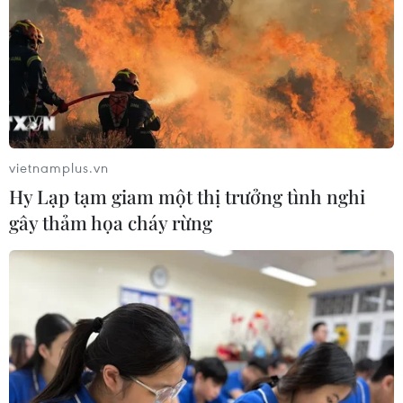
chuyên sâu tại Bệnh viện K
06/08/2026 02:13
Cứu nạn thành công 30 ngư dân của
tàu cá bị cháy trên vùng biển Khánh
Hòa
vietnamplus.vn
05/08/2026 03:58
Hy Lạp tạm giam một thị trưởng tình nghi
gây thảm họa cháy rừng
Không được thu thêm tiền của người
bệnh BHYT nếu không khám theo
yêu cầu
05/08/2026 02:26
Bác sỹ vượt biển giữa đêm cứu
thuyền viên người Nga nghi bị đột