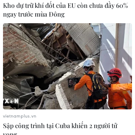
Kho dự trữ khí đốt của EU còn chưa đầy 60%
ngay trước mùa Đông
Bộ trưởng Y tế: TP.HCM có thể có thêm ca
mắc, không dừng ở con số 29
08/02/2021 06:58
Bộ trưởng Bộ Y tế yêu cầu thành phố khoanh vùng
nhanh tất cả các địa bàn có người mắc, lấy mẫu triệt
để trên diện rộng các trường hợp liên quan đến ca
bệnh, sau đó thu hẹp lại khoảng cách phong tỏa.
vietnamplus.vn
Sập công trình tại Cuba khiến 2 người tử
vong