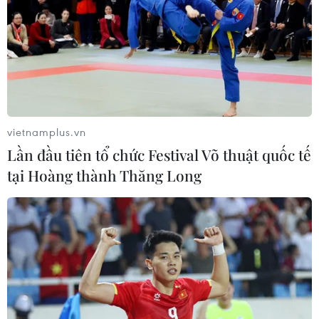
Tính từ 6h đến 18h ngày 8/2, Việt Nam ghi nhận 45 ca
mắc mới COVID-19, là các ca cộng đồng tại Quảng
Ninh (3), Hà Nội (3), Gia Lai (2), Hồ Chí Minh (25), Hải
Dương (12).
vietnamplus.vn
Lần đầu tiên tổ chức Festival Võ thuật quốc tế
tại Hoàng thành Thăng Long