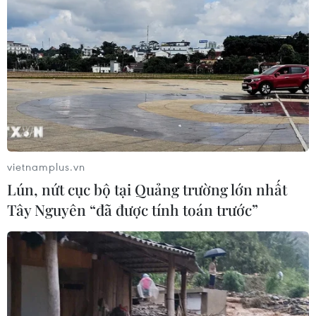
Chẩn đoán và điều trị thành công
trường hợp mắc bệnh viêm mạch
hiếm gặp
30/07/2026 08:15
Trao tặng 10 gia đình khó khăn điều
trị vô sinh hiếm muộn miễn phí 100%
30/07/2026 07:37
vietnamplus.vn
Lún, nứt cục bộ tại Quảng trường lớn nhất
Tây Nguyên “đã được tính toán trước”
Xem thêm