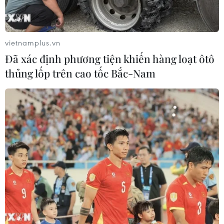
TIN LIÊN QUAN
vietnamplus.vn
Đã xác định phương tiện khiến hàng loạt ôtô
thủng lốp trên cao tốc Bắc-Nam
Thêm 24 ca dương tính với SARS-CoV-2