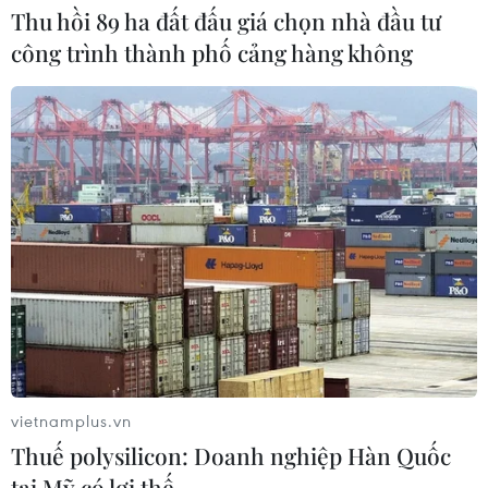
Thu hồi 89 ha đất đấu giá chọn nhà đầu tư
công trình thành phố cảng hàng không
Giao chỉ tiêu bao phủ bảo hiểm y tế
toàn quốc đạt 100% vào năm 2030
02/08/2026 04:54
Tạo đột phá từ y tế cơ sở đến phát
triển nguồn nhân lực
02/08/2026 03:25
Báo động cận thị học đường khi
nhiều trẻ giảm thị lực từ rất sớm
vietnamplus.vn
01/08/2026 09:31
Thuế polysilicon: Doanh nghiệp Hàn Quốc
tại Mỹ có lợi thế