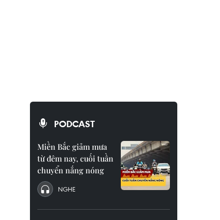
PODCAST
Miền Bắc giảm mưa
từ đêm nay, cuối tuần
chuyển nắng nóng
NGHE