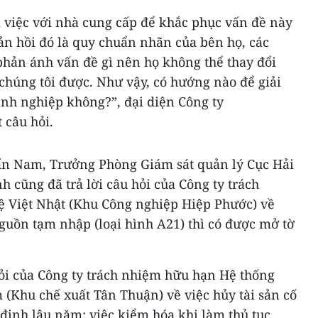
m việc với nhà cung cấp để khắc phục vấn đề này
n hồi đó là quy chuẩn nhãn của bên họ, các
hản ánh vấn đề gì nên họ không thể thay đổi
chúng tôi được. Như vậy, có hướng nào để giải
nh nghiệp không?”, đại diện Công ty
 câu hỏi.
ấn Nam, Trưởng Phòng Giám sát quản lý Cục Hải
cũng đã trả lời câu hỏi của Công ty trách
 Việt Nhật (Khu Công nghiệp Hiệp Phước) về
nguồn tạm nhập (loại hình A21) thì có được mở tờ
hỏi của Công ty trách nhiệm hữu hạn Hệ thống
(Khu chế xuất Tân Thuận) về việc hủy tài sản cố
ố định lâu năm; việc kiểm hóa khi làm thủ tục