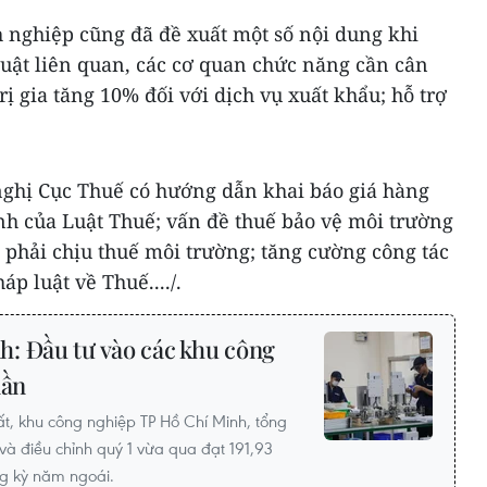
h nghiệp cũng đã đề xuất một số nội dung khi
luật liên quan, các cơ quan chức năng cần cân
ị gia tăng 10% đối với dịch vụ xuất khẩu; hỗ trợ
ghị Cục Thuế có hướng dẫn khai báo giá hàng
nh của Luật Thuế; vấn đề thuế bảo vệ môi trường
 phải chịu thuế môi trường; tăng cường công tác
p luật về Thuế..../.
: Đầu tư vào các khu công
lần
t, khu công nghiệp TP Hồ Chí Minh, tổng
và điều chỉnh quý 1 vừa qua đạt 191,93
ng kỳ năm ngoái.