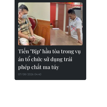
Tiến "Bịp" hầu tòa trong vụ
án tổ chức sử dụng trái
phép chất ma túy
07/08/2026 04:40