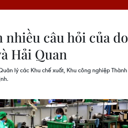
 nhiều câu hỏi của d
và Hải Quan
 Quản lý các Khu chế xuất, Khu công nghiệp Thàn
ịnh.