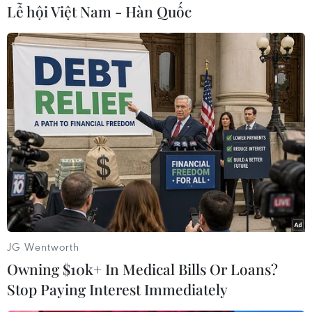
khách đặt hàng Phượng trực tiếp chạy xe máy
Lễ hội Việt Nam - Hàn Quốc
hoặc lái xế hộp đi giao dịch.
Cơ quan Cảnh sát điều tra đang tiếp tục củng cố
lời khai và hoàn tất hồ sơ để xử lý các đối tượng
theo quy định của pháp luật./.
(TTXVN/Vietnam+)
JG Wentworth
Owning $10k+ In Medical Bills Or Loans?
Stop Paying Interest Immediately