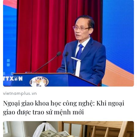
#Camera an ninh
#Công an Thành phố Hồ Chí Minh
#Ma túy
#Nguyễn Thị Kim Phượng
#Bánh heroin
Tp. Hồ Chí Minh
Theo dõi VietnamPlus
vietnamplus.vn
Ngoại giao khoa học công nghệ: Khi ngoại
giao được trao sứ mệnh mới
TIN LIÊN QUAN