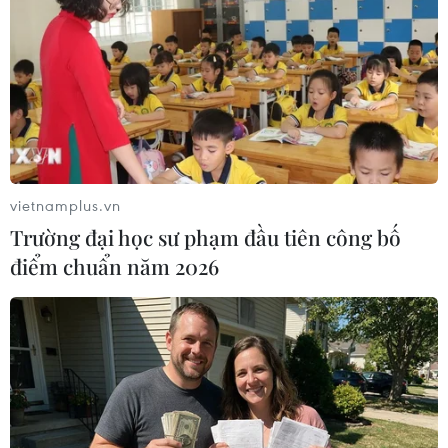
đối với 3 bị cáo trong vụ vận chuyển ma túy từ Bắc vào
Nam qua chuyển phát nhanh.
vietnamplus.vn
Trường đại học sư phạm đầu tiên công bố
điểm chuẩn năm 2026
Bắt đối tượng vận chuyển ma túy số lượng