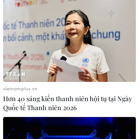
doanh nghiệp
07/08/2026 08:38
Tiến "Bịp" hầu tòa trong vụ
án tổ chức sử dụng trái phép chất ma
túy
07/08/2026 04:40
Khởi tố đối tượng giả danh Công an,
lừa đảo "chạy án" tại Đắk Lắk
vietnamplus.vn
06/08/2026 15:07
Hơn 40 sáng kiến thanh niên hội tụ tại Ngày
Quốc tế Thanh niên 2026
Cảnh sát khám xét nơi ở của Huấn
"Hoa Hồng"
06/08/2026 15:04