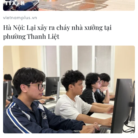
vietnamplus.vn
Hà Nội: Lại xảy ra cháy nhà xưởng tại
phường Thanh Liệt
Bị dừng xe vì không đội mũ bảo hiểm, đối
tượng ôm ma túy bỏ chạy
19/10/2016 03:00
Thừa cơ các chiến sỹ cảnh sát giao thông đang xử lý xe
ba bánh, đối tượng mở cốp xe máy, ôm 2 bịch ma túy
bỏ chạy nhưng bất thành.