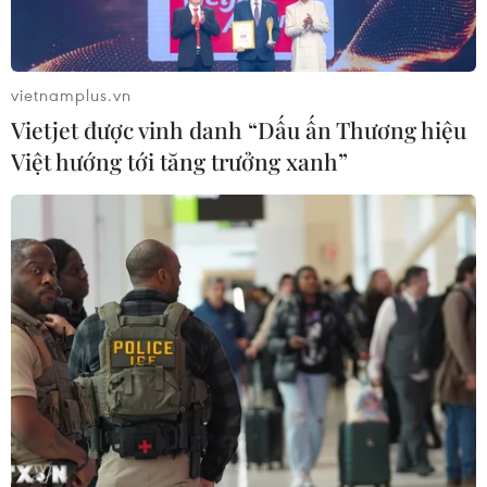
Xem thêm
vietnamplus.vn
Vietjet được vinh danh “Dấu ấn Thương hiệu
Việt hướng tới tăng trưởng xanh”
CƠ QUAN CHỦ QUẢN: THÔNG TẤN XÃ VIỆT NAM
Tổng Biên tập: TRẦN TIẾN DUẨN
Phó Tổng Biên tập: NGUYỄN THỊ TÁM, KHÚC THANH
THỦY
Sở hữu trí tuệ
Quy định sử dụng
RSS
Hỗ trợ
Ngôn ngữ
TTXVN
Dịch vụ tin
Quảng cáo