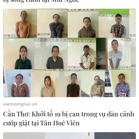
Phát hiện bản vẽ cổ xưa nhất của nhân loại
tại Nam Phi
13/09/2018 22:00
Bản vẽ Blombos được thể hiện bằng đất sét nâu đỏ trên
phiến đá nhỏ, là bằng chứng làm thay đổi nhận thức
của chúng ta về thời gian tổ tiên loài người bắt đầu thể
hiện bản thân thông qua bản vẽ.
vietnamplus.vn
Cần Thơ: Khởi tố 19 bị can trong vụ dàn cảnh
cướp giật tại Tân Huê Viên