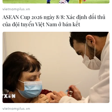
vietnamplus.vn
ASEAN Cup 2026 ngày 8/8: Xác định đối thủ
của đội tuyển Việt Nam ở bán kết
#Triển lãm tranh
#Những ô cửa chênh vênh
#Hội họa
#Trung tâm Phúc Tuệ
#Màu nước
TP. Hà Nội
vietnamplus.vn