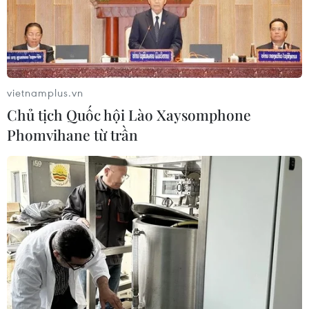
(Ảnh: Nguyễn Lý Bằng/Vietnam+)
vietnamplus.vn
Chủ tịch Quốc hội Lào Xaysomphone
Phomvihane từ trần
'Sắc màu của biển' (tác giả Minh Sơn) thể hiện không khí tươi
vui. (Ảnh: Nguyễn Lý Bằng/Vietnam+)