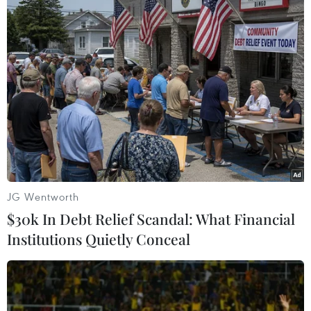
Tác giả Nguyễn Trung Kiên mang tới triển lãm tác phẩm 'Lặng
im.' (Ảnh: Nguyễn Lý Bằng/Vietnam+)
JG Wentworth
$30k In Debt Relief Scandal: What Financial
Institutions Quietly Conceal