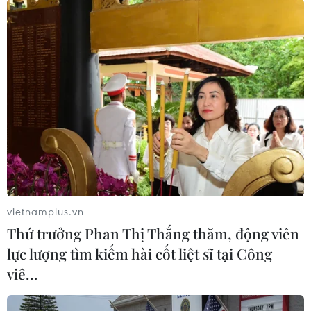
vietnamplus.vn
Thứ trưởng Phan Thị Thắng thăm, động viên
lực lượng tìm kiếm hài cốt liệt sĩ tại Công
viê…