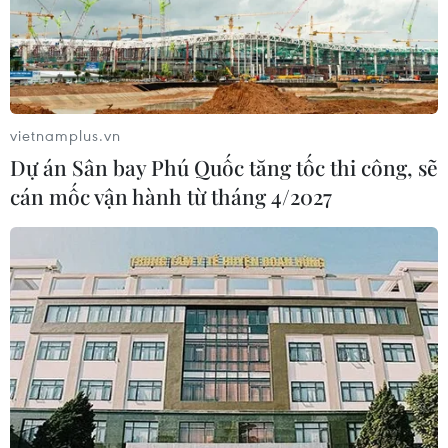
Tên tuổi, sự nghiệp của cố danh họa Bùi Xuân Phái gắn
liền với những tác phẩm về phố phường Hà Nội. Thế
nhưng, ông là một trong những họa sỹ đầu tiên khơi mở
dòng tranh con giáp ở Việt Nam.
vietnamplus.vn
Dự án Sân bay Phú Quốc tăng tốc thi công, sẽ
cán mốc vận hành từ tháng 4/2027