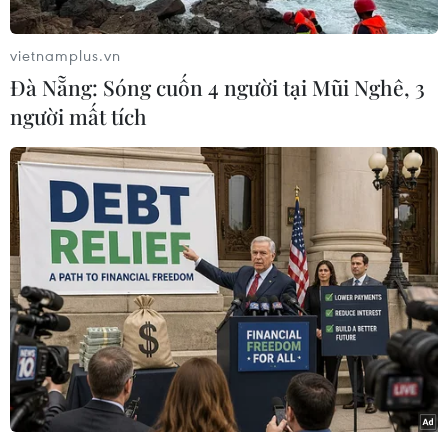
vietnamplus.vn
Đà Nẵng: Sóng cuốn 4 người tại Mũi Nghê, 3
người mất tích