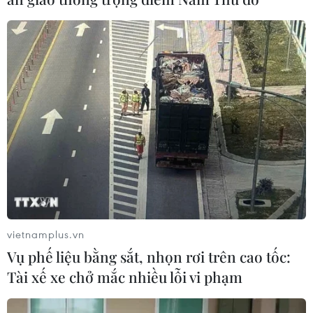
vietnamplus.vn
Vụ phế liệu bằng sắt, nhọn rơi trên cao tốc:
Tài xế xe chở mắc nhiều lỗi vi phạm