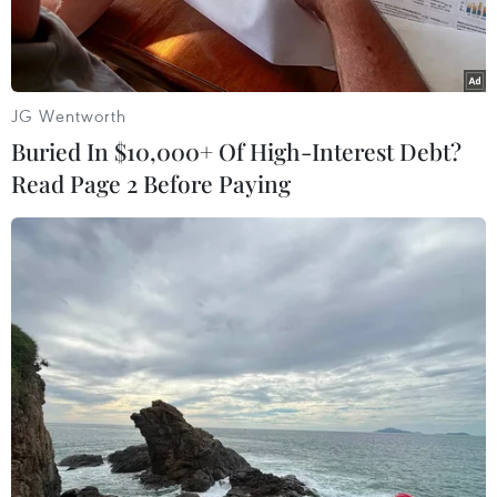
cuộc
JG Wentworth
Buried In $10,000+ Of High-Interest Debt?
Read Page 2 Before Paying
Điểm nhấn của 'Những ô cửa chênh vênh' việc giới thiệu tác
phẩm của những em nhỏ có hoàn cảnh khó khăn đến từ Trung
tâm Phúc Tuệ (Hà Nội). 'Con đường em yêu' (acrylic) của Mai
Đức Nguyên là một trong những tác phẩm tiêu biểu tại triển
lãm lần này. (Ảnh: Nguyễn Lý Bằng/Vietnam+)