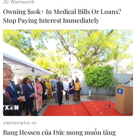
JG Wentworth
Owning $10k+ In Medical Bills Or Loans?
Stop Paying Interest Immediately
Trúc An hình dung về 'Đêm trăng ngọt ngào.' Loạt tranh trong
triển lãm được thực hiện trên nhiều chất liệu khác nhau: màu
nước, sơn dầu, acrylic, chì than (Ảnh: Nguyễn Lý
Bằng/Vietnam+)
vietnamplus.vn
Bang Hessen của Đức mong muốn tăng