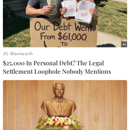
Khung cảnh 'Mộng mơ' qua góc nhìn của tác giả Châu Giang.
(Ảnh: Nguyễn Lý Bằng/Vietnam+)
JG Wentworth
$25,000 In Personal Debt? The Legal
Settlement Loophole Nobody Mentions
Tác giả Trần Mai Hoa gửi gắm những suy tư vào 'Nơi nào đó'…