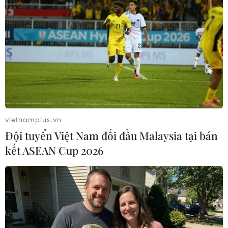
Ấn tượng 'Đông' của Tuyền Nguyễn. Từ cuối năm 2018, Câu lạc
bộ Mỹ thuật Bụi đã kết hợp với Trung tâm Phúc Tuệ để xây dựng
chương trình rèn luyện khả năng sáng tạo và phát triển tư duy
thông qua hội hoạ cho các bạn nhỏ có hoàn cảnh khó khăn tại
trung tâm (Ảnh: Nguyễn Lý Bằng/Vietnam+)
vietnamplus.vn
Đội tuyển Việt Nam đối đầu Malaysia tại bán
kết ASEAN Cup 2026