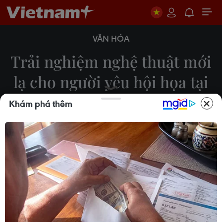
VĂN HÓA
Trải nghiệm nghệ thuật mới
lạ cho người yêu hội họa tại
Hà Nội
Khám phá thêm
PV
15/03/2019 22:22
Triển lãm tranh “Những ô cửa chênh vênh” (diễn ra
từ 16-22/3 tại Hà Nội) giới thiệu tới công chúng 80
tác phẩm của những nghệ sỹ không chuyên,
hướng tới việc lan tỏa những giá trị nhân văn trong