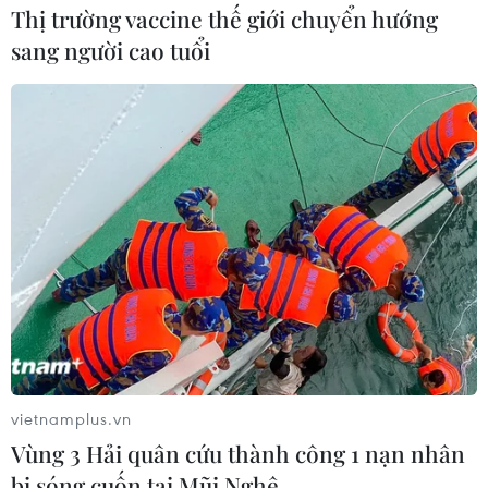
Theo dõi VietnamPlus
Thị trường vaccine thế giới chuyển hướng
sang người cao tuổi
TIN LIÊN QUAN
vietnamplus.vn
Vùng 3 Hải quân cứu thành công 1 nạn nhân
bị sóng cuốn tại Mũi Nghê