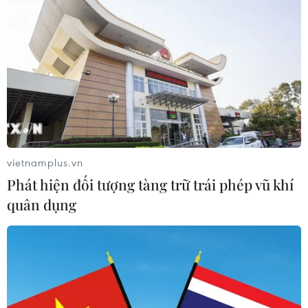
mạc Triển lãm 50 năm quan hệ ngoại
giao Việt Nam-Thái Lan
06/08/2026 05:48
Hà Nội: 'Đánh thức' di sản văn hóa,
mở đường cho sáng tạo
06/08/2026 04:25
vietnamplus.vn
Phát hiện đối tượng tàng trữ trái phép vũ khí
Quảng Trị bảo tồn di tích và hệ thống
quân dụng
mạch nước ngầm ở 14 giếng cổ xã
Cồn Tiên
06/08/2026 03:01
Phát động Cuộc thi Sáng tạo Video