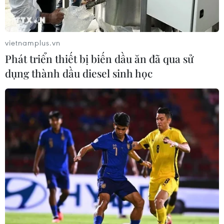
vietnamplus.vn
Phát triển thiết bị biến dầu ăn đã qua sử
dụng thành dầu diesel sinh học
Trên những nẻo đường xứ sở hoa lavender. (Ảnh: Nguyễn Lý
Bằng/Vietnam+)
(Vietnam+)