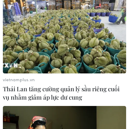
nhiệm.
vietnamplus.vn
Thái Lan tăng cường quản lý sầu riêng cuối
vụ nhằm giảm áp lực dư cung
Củng cố và phát triển các hội đoàn người
Việt Nam ở nước ngoài