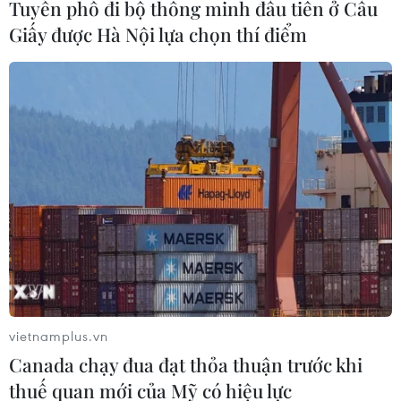
Tuyến phố đi bộ thông minh đầu tiên ở Cầu
Giấy được Hà Nội lựa chọn thí điểm
#Hội đoàn người Việt Nam ở nước ngoài
#Tập huấn
#Người Việt Nam ở nước ngoài
#Bộ Ngoại giao
TP. Hà Nội
Theo dõi VietnamPlus
TIN LIÊN QUAN
vietnamplus.vn
Canada chạy đua đạt thỏa thuận trước khi
thuế quan mới của Mỹ có hiệu lực