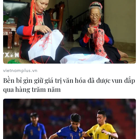
06/08/2025 12:06
Ủy ban Nhà nước về người Việt Nam ở nước ngoài, Bộ
Ngoại giao, đang kiến nghị cơ quan cấp trên về việc
Đoàn đại biểu người Việt Nam ở nước ngoài tham gia
Lễ Kỷ niệm 80 năm Quốc khánh Việt Nam.
vietnamplus.vn
Bền bỉ gìn giữ giá trị văn hóa đã được vun đắp
qua hàng trăm năm