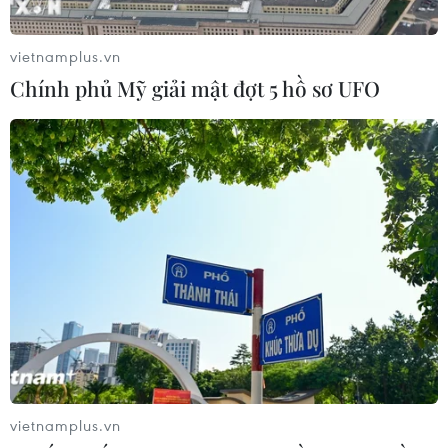
ngoài đã chứng minh rằng đây không chỉ là một
phần của ngành Ngoại giao, mà còn là mạch
nguồn cảm xúc và trách nhiệm.
vietnamplus.vn
Chính phủ Mỹ giải mật đợt 5 hồ sơ UFO
(TTXVN/Vietnam+)
vietnamplus.vn