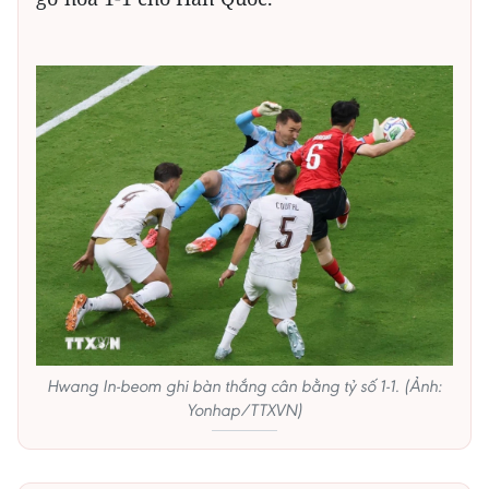
Hwang In-beom ghi bàn thắng cân bằng tỷ số 1-1. (Ảnh:
Yonhap/TTXVN)