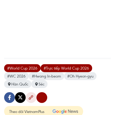
#World Cup 2026
#Trực tiếp World Cup 2026
#WC 2026
#Hwang In-beom
#Oh Hyeon-gyu
Hàn Quốc
Séc
Theo dõi VietnamPlus