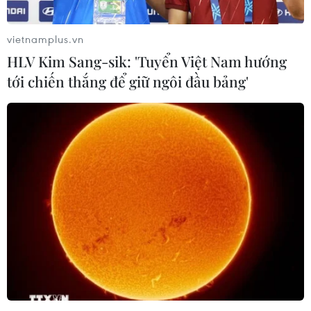
vietnamplus.vn
HLV Kim Sang-sik: 'Tuyển Việt Nam hướng
tới chiến thắng để giữ ngôi đầu bảng'
Tuyển thủ Indonesia cúi
ASEAN Cup 2026: "Chìa
đầu thành khẩn xin lỗi
khóa" giúp tuyển Việt Nam
người hâm mộ xứ vạn đảo
quật ngã Indonesia
04/08/2026 03:17
04/08/2026 03:05
ASEAN Cup 2026: Đội
Báo chí Đông Nam Á "dậy
tuyển Việt Nam tạo "cơn
sóng" vì tuyển Việt Nam,
địa chấn" trên truyền
chỉ ra lý do Indonesia thua