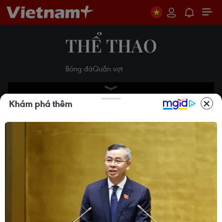
THỂ THAO
Bóng đá
Quần vợt
Khám phá thêm