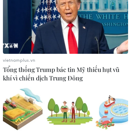
#Tinh thần và kỳ vọng đội tuyển Mexico
Mexico
Nam Phi
vietnamplus.vn
Tổng thống Trump bác tin Mỹ thiếu hụt vũ
khí vì chiến dịch Trung Đông
Nhận định Việt Nam vs
Nhận định Việt Nam vs
Campuchia: Vì sao thầy trò
Campuchia: 'Phù thủy Kim'
HLV Kim Sang-sik cần
sẽ xoay tua toan tính