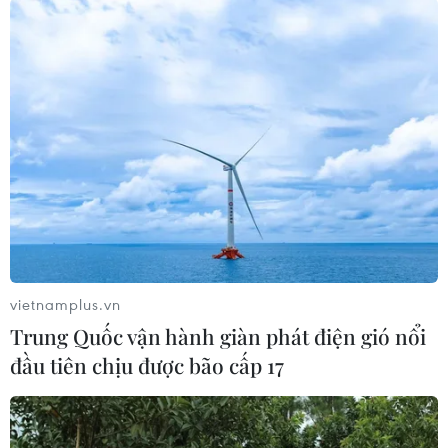
thất bại đầu tiên
Sau chiến thắng 2-0 ở trận mở màn bảng A, cổ
động viên Mexico đã "mở hội" ăn mừng và mơ về
vòng đấu knock-out. Trong khi đó, người hâm mộ
Nam Phi vẫn tin tưởng vào những tín hiệu tích cực
của đội nhà.
Việt Anh
(Vietnam+)
vietnamplus.vn
Trung Quốc vận hành giàn phát điện gió nổi
đầu tiên chịu được bão cấp 17