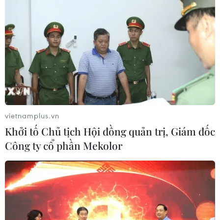
HLV Kim Sang Sik: 'Tuyển
Cục diện ASEAN Cup 2026:
Việt Nam đặt mục tiêu
Kịch bản đưa đội tuyển
giành 3 điểm ngay trên sân
Việt Nam vào bán kết
Indonesia'
02/08/2026 02:56
02/08/2026 13:04
vietnamplus.vn
Khởi tố Chủ tịch Hội đồng quản trị, Giám đốc
Công ty cổ phần Mekolor
Đội tuyển Futsal Việt Nam
Xem trực tiếp trận Thái
gây bất ngờ trước đội xếp
Lan-Malaysia tại ASEAN
hạng 7 thế giới
Cup 2026 trên kênh nào?
01/08/2026 14:55
01/08/2026 08:41