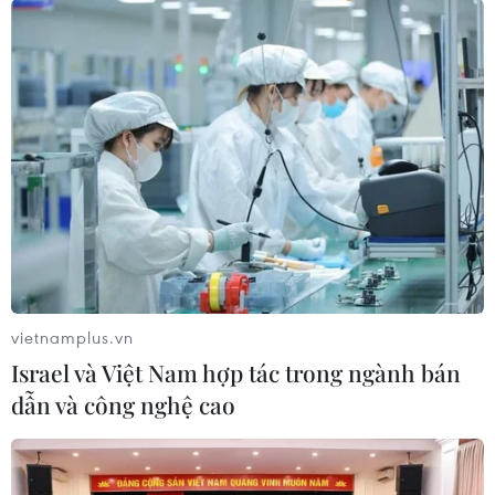
Nhận định Campuchia vs
ASEAN Cup 2026: Đội
Timor Leste: Trận chiến vì
tuyển Việt Nam sẵn sàng
3 điểm danh dự cho "Các
cho đại chiến ở "chảo lửa"
chiến binh Angkor"
Pakansari
03/08/2026 03:30
03/08/2026 03:13
vietnamplus.vn
Israel và Việt Nam hợp tác trong ngành bán
dẫn và công nghệ cao
Lịch thi đấu ASEAN Cup
Nhận định Việt Nam vs
2026 ngày 3/8: Việt Nam
Indonesia: Thầy Kim cần
quyết đấu Indonesia
thay đổi để giành chiến