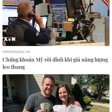
vietnamplus.vn
Chứng khoán Mỹ rời đỉnh khi giá năng lượng
leo thang
World Cup 2026: Giấc mơ sân nhà và
những phép thử của tuyển Mỹ ​
11/06/2026 11:49
Ngày 12/6, tuyển Mỹ mở màn World Cup 2026 gặp