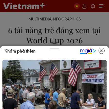
MULTIMEDIA
INFOGRAPHICS
6 tài năng trẻ đáng xem tại
World Cup 2026
Khám phá thêm
11/06/2026 23:02
6 tài năng bóng đá trẻ nổi bật tại giải đấu lớn nhất
hành tinh năm nay không thể thiếu những cái tên
như: Lamine Yamal (Tây Ban Nha), Endrick (Brazil),
Arda Guler (Thổ Nhĩ Kỳ)...