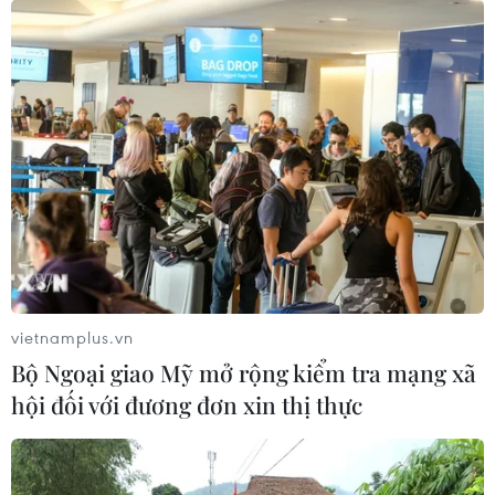
Đầu tư của Việt Nam ra
nước ngoài trong 7 tháng đạt 2,36 tỷ
USD
04/08/2026 23:08
Trung tâm Gốm Bát
Tràng vào danh sách 26 công trình
kiến trúc đẹp nhất thế giới
04/08/2026 07:55
vietnamplus.vn
Bộ Ngoại giao Mỹ mở rộng kiểm tra mạng xã
Chỉ số PMI tháng 7
hội đối với đương đơn xin thị thực
tăng lên mức cao nhất kể từ tháng
2/2026
04/08/2026 07:04