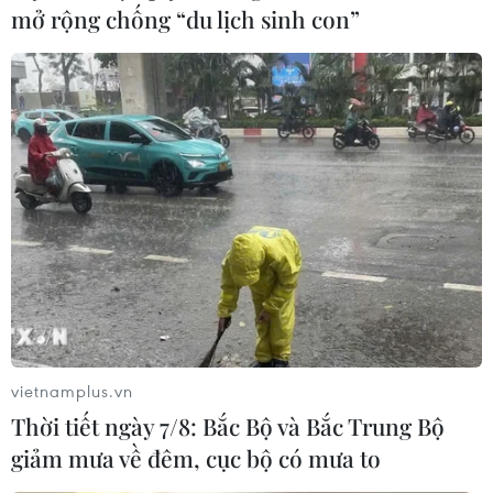
05/08/2026 03:26
mở rộng chống “du lịch sinh con”
Hà Nội nằm trong
nhóm 10 thành phố hàng đầu thế
giới về ẩm thực đường phố
05/08/2026 03:11
Quan hệ Đối tác chiến
lược toàn diện Việt Nam-Thái Lan
04/08/2026 23:22
Chỉ số sản xuất công
vietnamplus.vn
nghiệp tăng 11,4% trong 7 tháng qua
Thời tiết ngày 7/8: Bắc Bộ và Bắc Trung Bộ
04/08/2026 23:09
giảm mưa về đêm, cục bộ có mưa to