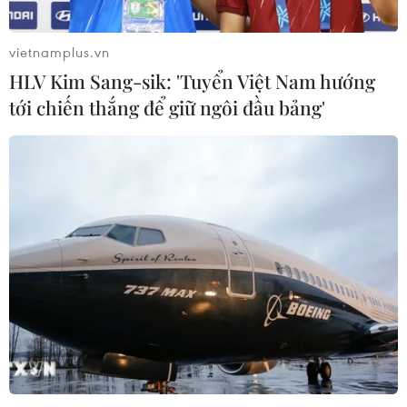
ngũ cán bộ đủ phẩm chất, năng lực,
uy tín
vietnamplus.vn
01/08/2026 23:09
HLV Kim Sang-sik: 'Tuyển Việt Nam hướng
tới chiến thắng để giữ ngôi đầu bảng'
Công tác đối ngoại và
hội nhập quốc tế đạt nhiều kết quả
quan trọng
01/08/2026 12:20
Bảo đảm đầy đủ các
điều kiện thi hành để hệ thống chính
trị vận hành thông suốt
01/08/2026 06:54
Việt Nam lọt top điểm