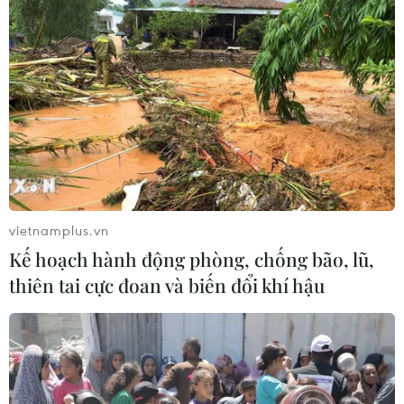
Kinh tế Việt Nam 7
tháng năm 2026 có nhiều tín hiệu
tích cực
04/08/2026 04:34
7 tháng năm 2026:
Tổng kim ngạch xuất, nhập khẩu
hàng hóa tăng 28,1%
vietnamplus.vn
04/08/2026 04:15
Kế hoạch hành động phòng, chống bão, lũ,
thiên tai cực đoan và biến đổi khí hậu
APEC 2027: Chi tiết
tuyến tàu điện nhẹ LRT đầu tiên tại
Phú Quốc dần thành hình
04/08/2026 03:40