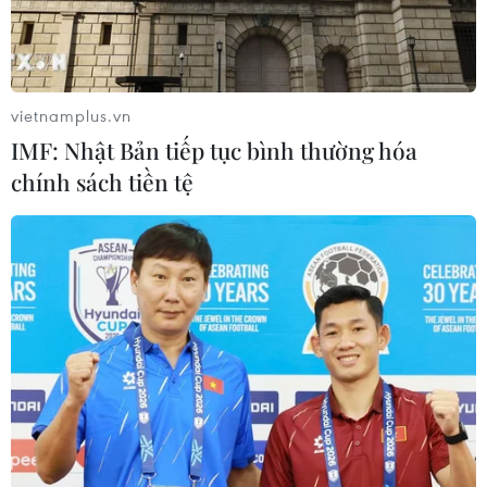
Chỉ số giá tiêu dùng
tháng 7/2026 giảm 0,12%
03/08/2026 07:40
vietnamplus.vn
IMF: Nhật Bản tiếp tục bình thường hóa
Kỳ họp không thường
chính sách tiền tệ
lệ thứ Nhất, Quốc hội khóa XVI
03/08/2026 00:08
Nuôi con bằng sữa mẹ
cho một khởi đầu bền vững
01/08/2026 23:09
Tiếp tục xây dựng đội