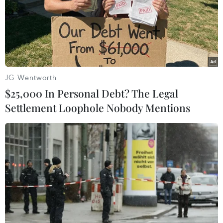
Paraguay, sở hữu thế hệ cầu thủ tài năng, sự dẫn dắt
của Huấn luyện viên Mauricio Pochettino, tuyển Mỹ
mang theo kỳ vọng lớn của người hâm mộ.
JG Wentworth
$25,000 In Personal Debt? The Legal
Settlement Loophole Nobody Mentions
World Cup 2026: Lễ hội bóng đá nổi giữa