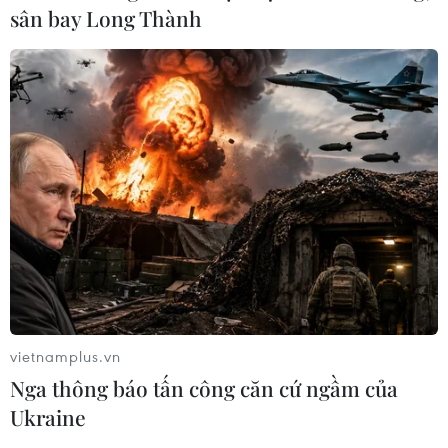
sân bay Long Thành
RSS
Hỗ trợ
Ngôn ngữ
TTXVN
Dịch vụ tin
Quảng cáo
Liên hệ
Giấy phép số: 1374/GP-BTTTT do Bộ Thông tin và Truyền thông
cấp ngày 11/9/2008.
Quảng cáo: Phó TBT Nguyễn Thị Tám: 093.5958688, Email:
tamvna@gmail.com
Điện thoại: (024) 39411349 - (024) 39411348, Fax: (024)
vietnamplus.vn
39411348
Nga thông báo tấn công căn cứ ngầm của
Email:
vietnamplus2008@gmail.com
Ukraine
© Bản quyền thuộc về VietnamPlus, TTXVN. Cấm sao chép dưới
mọi hình thức nếu không có sự chấp thuận bằng văn bản.