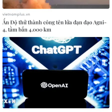
06/08/2026 23:03
vietnamplus.vn
Ấn Độ thử thành công tên lửa đạn đạo Agni-
Việt Nam hướng tới làm
4, tầm bắn 4.000 km
chủ 10 công nghệ lõi vào năm 2030
06/08/2026 04:38
Nghị định quy định cơ
cấu tổ chức của Bộ Ngoại giao
06/08/2026 04:33
Hưởng ứng Ngày An
ninh mạng Việt Nam: Những thông
điệp thiết thực về an toàn số