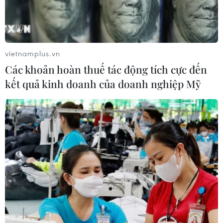
07/08/2026 04:28
Mở ra giai đoạn triển khai thực chất
quan hệ giữa Việt Nam và Australia
vietnamplus.vn
07/08/2026 01:27
Các khoản hoàn thuế tác động tích cực đến
kết quả kinh doanh của doanh nghiệp Mỹ
Ấn Độ thử thành công tên lửa đạn
đạo Agni-4, tầm bắn 4.000 km
06/08/2026 23:17
Hàn Quốc tái khẳng định mục tiêu
chung sống hòa bình với Triều Tiên
06/08/2026 15:33