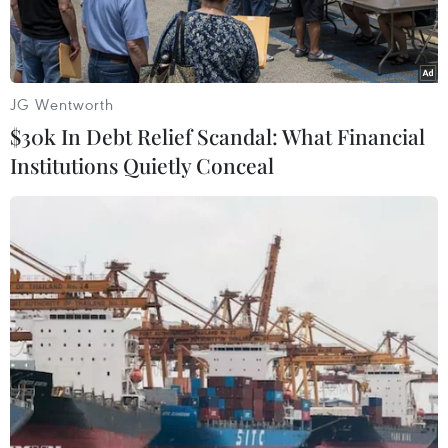
JG Wentworth
$30k In Debt Relief Scandal: What Financial
Institutions Quietly Conceal
Ảnh chỉ có tính minh họa. (Nguồn: Channel Futures)
Phòng nghiên cứu Núi Tử kim của Trung Quốc,
có trụ sở ở thành phố Nam Kinh (miền Đông),
đã phát triển một máy chủ hiệu suất cao với một
thiết kế an ninh nội sinh, có thể chống lại các
vụ tấn công trên không gian mạng một cách