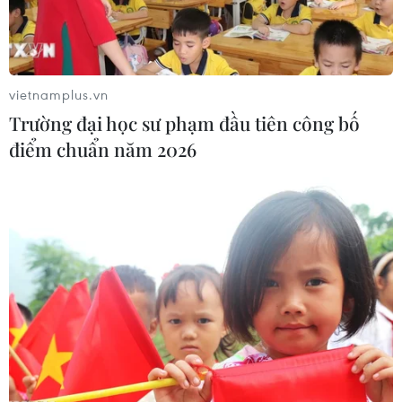
vietnamplus.vn
Trường đại học sư phạm đầu tiên công bố
điểm chuẩn năm 2026
Vụ rò rỉ dữ liệu bảo mật nghiêm trọng do
tin tặc đánh cắp ở Thụy Điển
27/10/2020 22:58
Trong số các tài liệu bị rò rỉ có chi tiết việc bố trí an ninh
cho tòa nhà Nghị viện Thụy Điển và các bản thiết kế
văn phòng mới của Cơ quan Thông tấn Thụy Điển (STA)
ở ngoại ô thủ đô Stockholm.