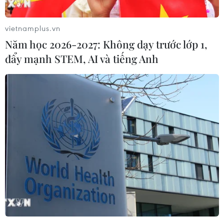
vietnamplus.vn
Năm học 2026-2027: Không dạy trước lớp 1,
đẩy mạnh STEM, AI và tiếng Anh
Đức: Trang mạng của viện Robert Koch bị
tin tặc tấn công
29/10/2020 00:21
Viện Robert Koch (RKI) của Đức đã trở thành mục tiêu
tấn công của tin tặc, khiến việc công bố số liệu các ca