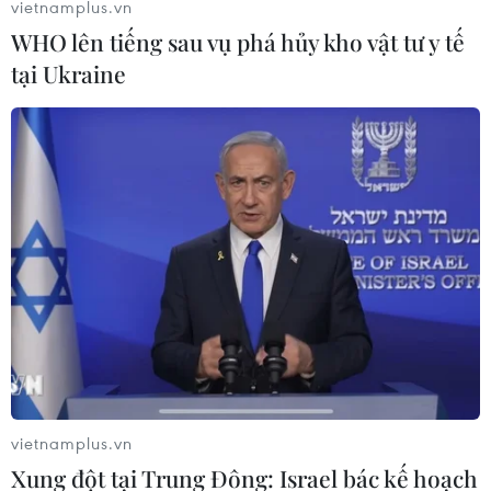
vietnamplus.vn
nhiễm dịch COVID-19 hàng ngày của cơ quan này bị
gián đoạn.
WHO lên tiếng sau vụ phá hủy kho vật tư y tế
tại Ukraine
Mỹ cảnh báo nguy cơ các cuộc tấn công
vietnamplus.vn
Xung đột tại Trung Đông: Israel bác kế hoạch
mạng nhằm vào các cơ sở y tế