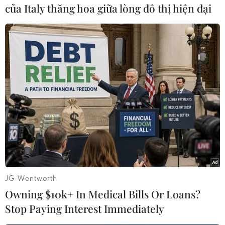
của Italy thăng hoa giữa lòng đô thị hiện đại
#không gian mạng
#cơ chế bảo vệ
#tấn công mạng
#sức mạnh tính toán
#thiết kế an ninh nội sinh
Trung Quốc
Theo dõi VietnamPlus
JG Wentworth
Owning $10k+ In Medical Bills Or Loans?
Stop Paying Interest Immediately