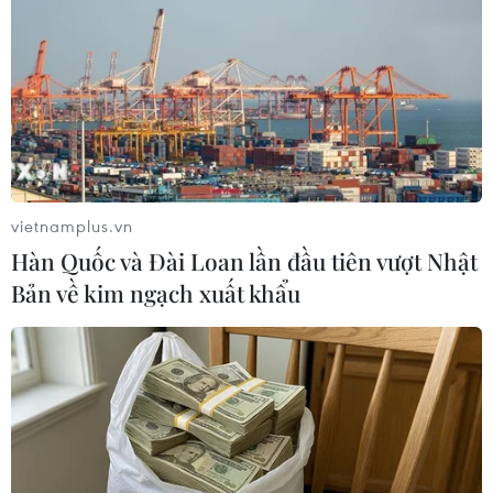
Nga bác bỏ mọi cáo buộc liên quan tới vụ
tấn công mạng bằng mã độc
20/10/2020 09:41
Nga bác bỏ các cáo buộc của Anh và Mỹ về việc cơ
quan tình báo quân đội Nga đã sắp đặt một loạt cuộc
tấn công mạng, trong đó có mục tiêu là Olympic và
Paralympic ở Tokyo.
vietnamplus.vn
Hàn Quốc và Đài Loan lần đầu tiên vượt Nhật
Bản về kim ngạch xuất khẩu