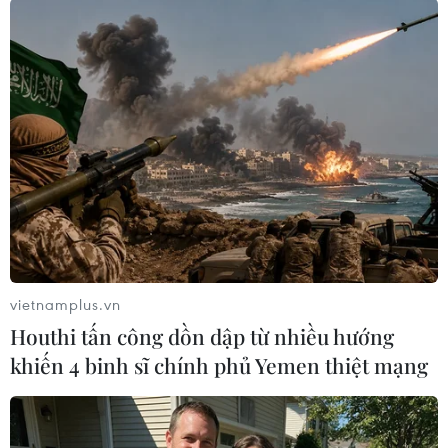
TIN LIÊN QUAN
vietnamplus.vn
Houthi tấn công dồn dập từ nhiều hướng
Nhật: Một số tổ chức nghiên cứu vắcxin
khiến 4 binh sĩ chính phủ Yemen thiệt mạng
phòng COVID-19 bị tấn công mạng
19/10/2020 14:14