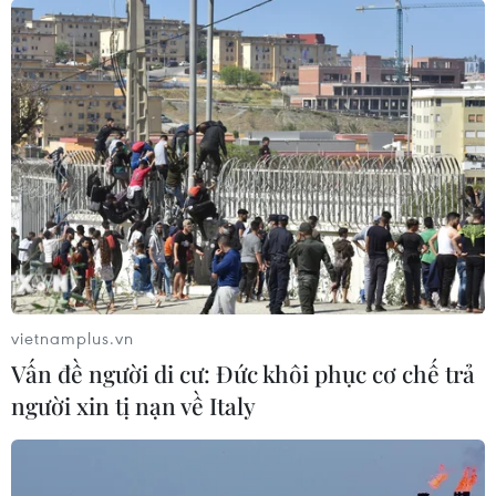
vietnamplus.vn
Vấn đề người di cư: Đức khôi phục cơ chế trả
người xin tị nạn về Italy