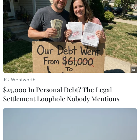
Trong bối cảnh cuộc chạy đua ngày càng gia tăng
nhằm bào chế vắcxin ngừa COVID-19, các tổ chức trên
đã bị tấn công mạng từ tháng 4, song không có thông
tin nào bị rò rỉ.
JG Wentworth
$25,000 In Personal Debt? The Legal
Settlement Loophole Nobody Mentions