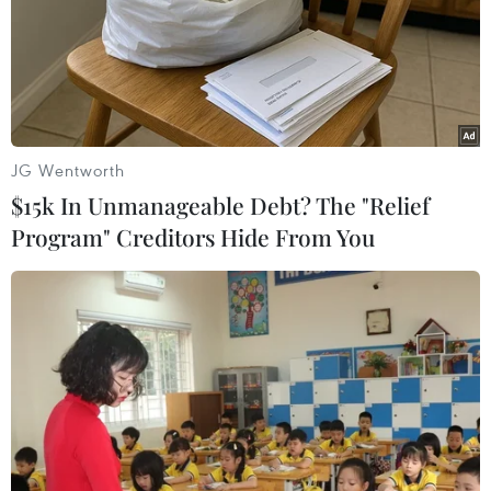
Nhật Bản dự chi gần 19 triệu USD chống
tin tặc trong tài khóa 2021
JG Wentworth
21/10/2020 04:08
$15k In Unmanageable Debt? The "Relief
Trong tài khóa 2021, Nhật Bản dự kiến dành 2 tỷ yen
Program" Creditors Hide From You
(khoảng 18,96 triệu USD) để phát triển hệ thống phân
tích các cuộc tấn công mạng do Cơ quan Nghiên cứu
hệ thống thông tin liên lạc phát triển.