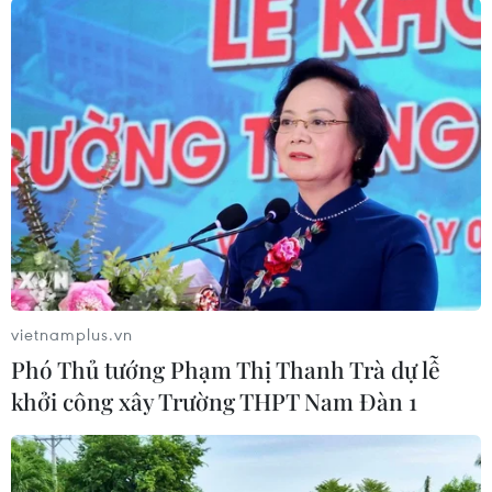
điểm nóng của virus Tây
tích cực từ thử nghiệm
sông Nile
điều trị Ebola tại Congo
06/08/2026 13:24
04/08/2026 22:42
Báo động xu hướng gia
Mỹ ghi nhận ca tử vong
tăng người trẻ mắc ung
đầu tiên trong mùa dịch
thư
cyclosporiasis
vietnamplus.vn
04/08/2026 14:10
04/08/2026 07:11
Phó Thủ tướng Phạm Thị Thanh Trà dự lễ
khởi công xây Trường THPT Nam Đàn 1