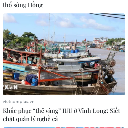
thổ sông Hồng
Ớt nhập khẩu từ Mexico
Nước thải từ máy bay có
khiến hàng trăm người
thể giúp phát hiện sớm
tiêu dùng Mỹ nhiễm khuẩn
nguy cơ đại dịch
Salmonella
06/08/2026 22:30
07/08/2026 00:43
vietnamplus.vn
Khắc phục “thẻ vàng” IUU ở Vĩnh Long: Siết
chặt quản lý nghề cá
Italy và Hy Lạp trở thành
WHO ghi nhận tín hiệu