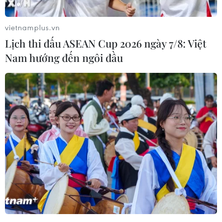
tại Vũ Hán - tâm điểm của dịch bệnh./.
vietnamplus.vn
Lịch thi đấu ASEAN Cup 2026 ngày 7/8: Việt
Nam hướng đến ngôi đầu
Play
Video
(Vietnam+)