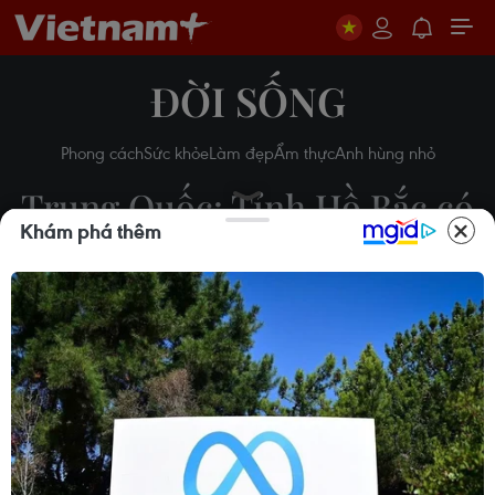
ĐỜI SỐNG
Phong cách
Sức khỏe
Làm đẹp
Ẩm thực
Anh hùng nhỏ
Trung Quốc: Tỉnh Hồ Bắc có
Khám phá thêm
thêm 116 người tử vong do
dịch COVID-19
14/02/2020 00:20
Theo dõi VietnamPlus