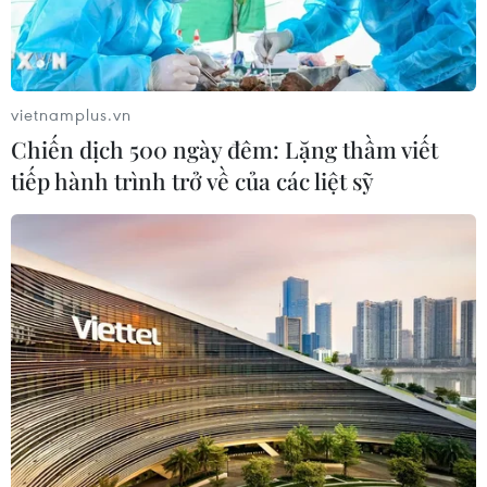
24/07/2026 23:59
24/07/2026 05:44
vietnamplus.vn
Chiến dịch 500 ngày đêm: Lặng thầm viết
tiếp hành trình trở về của các liệt sỹ
Mỹ thu hồi gần 1,6 triệu
Venezuela ghi nhận 3 ca tử
quả trứng do nguy cơ
vong do virus Hanta
nhiễm khuẩn Salmonella
22/07/2026 06:57
24/07/2026 05:34