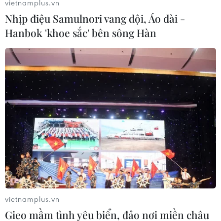
vietnamplus.vn
Nhịp điệu Samulnori vang dội, Áo dài -
Hanbok 'khoe sắc' bên sông Hàn
#Tỉnh Hồ Bắc
#Tử vong
#Ca nhiễm
#Viêm đường hô hấp
#COVID-19
#Phong tỏa
Trung Quốc
vietnamplus.vn
Gieo mầm tình yêu biển, đảo nơi miền châu