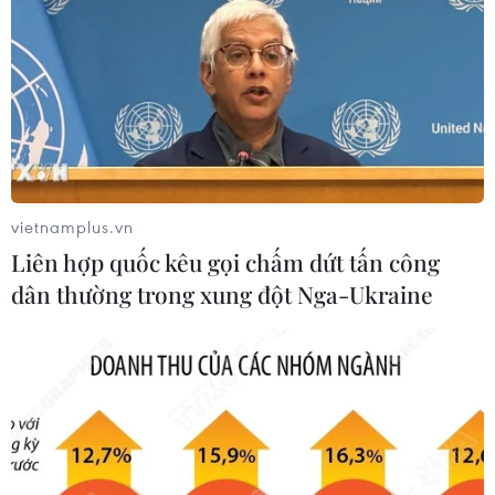
Virus H5N1 lây lan trong
UNAIDS cảnh báo nguy cơ
quần thể chim bản địa tại
đại dịch HIV/AIDS bùng
Australia
phát trở lại
29/07/2026 11:42
29/07/2026 05:17
vietnamplus.vn
Liên hợp quốc kêu gọi chấm dứt tấn công
dân thường trong xung đột Nga-Ukraine
Johnson & Johnson chi 5,5
Panama cảnh báo ổ dịch
tỷ USD dàn xếp vụ kiện
hô hấp lạ sau 6 ca tử vong
phấn rôm gây ung thư
liên tiếp
28/07/2026 04:37
28/07/2026 01:50