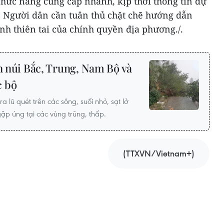
chức năng cung cấp nhanh, kịp thời thông tin dự
n. Người dân cần tuân thủ chặt chẽ hướng dẫn
nh thiên tai của chính quyền địa phương./.
ền núi Bắc, Trung, Nam Bộ và
c bộ
 lũ quét trên các sông, suối nhỏ, sạt lở
gập úng tại các vùng trũng, thấp.
(TTXVN/Vietnam+)