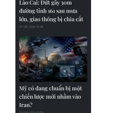
Lào Cai: Đứt gãy 30m
đường tỉnh 161 sau mưa
lớn, giao thông bị chia cắt
07/08/2026 10:08
Mỹ có đang chuẩn bị một
chiến lược mới nhằm vào
Iran?
07/08/2026 10:08