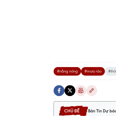
#nắng nóng
#mưa rào
#thời
Bản Tin Dự báo