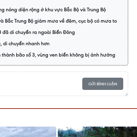
g nóng diện rộng ở khu vực Bắc Bộ và Trung Bộ
ộ và Bắc Trung Bộ giảm mưa về đêm, cục bộ có mưa to
3 đã di chuyển ra ngoài Biển Đông
g, di chuyển nhanh hơn
n thành bão số 3, vùng ven biển không bị ảnh hưởng
GỬI BÌNH LUẬN