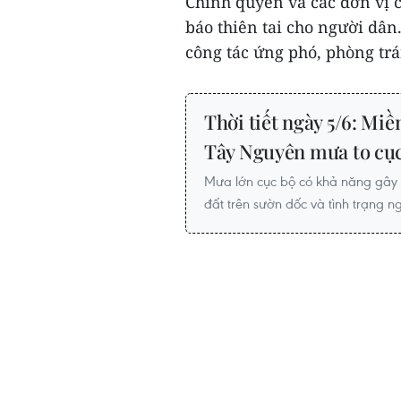
Chính quyền và các đơn vị 
báo thiên tai cho người dâ
công tác ứng phó, phòng trá
Thời tiết ngày 5/6: Mi
Tây Nguyên mưa to cụ
Mưa lớn cục bộ có khả năng gây ra
đất trên sườn dốc và tình trạng n