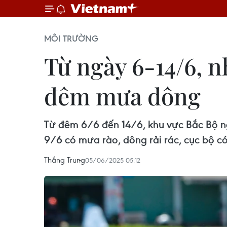
MÔI TRƯỜNG
Từ ngày 6-14/6, n
đêm mưa dông
Từ đêm 6/6 đến 14/6, khu vực Bắc Bộ ng
9/6 có mưa rào, dông rải rác, cục bộ có
Thắng Trung
05/06/2025 05:12