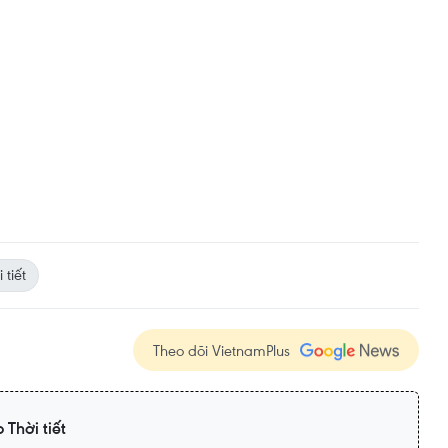
 tiết
Theo dõi VietnamPlus
 Thời tiết