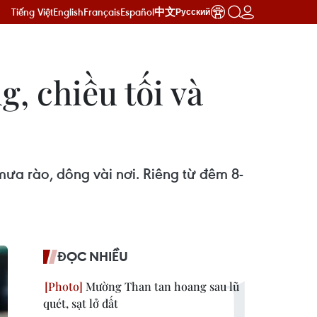
Tiếng Việt
English
Français
Español
中文
Русский
, chiều tối và
ưa rào, dông vài nơi. Riêng từ đêm 8-
ĐỌC NHIỀU
Mường Than tan hoang sau lũ
quét, sạt lở đất