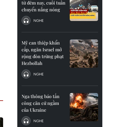
từ đêm nay, cuối tuần
chuyển nắng nóng
NGHE
Mỹ can thiệp khẩn
cấp, ngăn Israel mở
rộng đòn trừng phạt
Hezbollah
NGHE
Nga thông báo tấn
công căn cứ ngầm
của Ukraine
NGHE