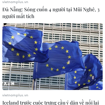
vietnamplus.vn
Đà Nẵng: Sóng cuốn 4 người tại Mũi Nghê, 3
người mất tích
TIN CÙNG CHUYÊN MỤC
Khởi tố 19 đối tượng cướp
giật tài sản tại Công ty Tân Huê Viên
vietnamplus.vn
08/08/2026 08:52
Iceland trước cuộc trưng cầu ý dân về nối lại