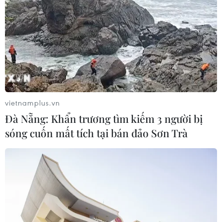
Bảo mẫu tại cơ sở mầm non thừa
nhận hành vi bạo hành hai trẻ
07/08/2026 12:27
Phát hiện đối tượng tàng trữ trái
phép vũ khí quân dụng
vietnamplus.vn
07/08/2026 12:25
Đà Nẵng: Khẩn trương tìm kiếm 3 người bị
sóng cuốn mất tích tại bán đảo Sơn Trà
Tây Ninh cảnh báo giả mạo cơ quan
đăng ký kinh doanh để lừa đảo
doanh nghiệp
07/08/2026 08:38