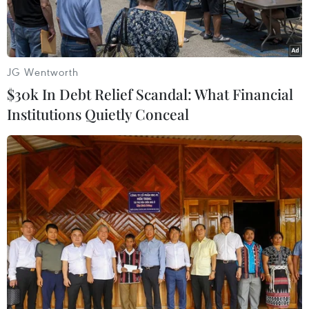
Như và đồng phạm lừa đảo chiếm đoạt 1.085 tỷ
đồng của 5 công ty, đã tuyên bác các kháng cáo.
JG Wentworth
$30k In Debt Relief Scandal: What Financial
Institutions Quietly Conceal
Bị cáo Huỳnh Thị Huyền Như tại phiên tòa phúc thẩm ngày
28/5. (Ảnh: Thành Chung/TTXVN)