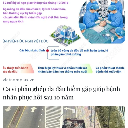
Hà Nội xét xử ổ nhóm 50 đối tượng tổ
chức sử dụng ma túy trong quán
karaoke
05/08/2026 09:38
Xem thêm
vietnamplus.vn
Ca vi phẫu ghép da đầu hiếm gặp giúp bệnh
nhân phục hồi sau 10 năm
CƠ QUAN CHỦ QUẢN: THÔNG TẤN XÃ VIỆT NAM
Tổng Biên tập: TRẦN TIẾN DUẨN
Phó Tổng Biên tập: NGUYỄN THỊ TÁM, KHÚC THANH
THỦY