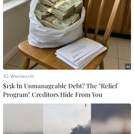
Huỳnh Thị Huyền Như đã thông qua tài khoản
của Vietinbank để tạo niềm tin và dùng nhiều
thủ đoạn gian dối, làm giả con dấu, giả hồ sơ để
chiếm đoạt tiền của 5 công ty số tiền 1.085 tỷ
đồng sử dụng cá nhân./.
(TTXVN/Vietnam+)
JG Wentworth
$15k In Unmanageable Debt? The "Relief
Program" Creditors Hide From You