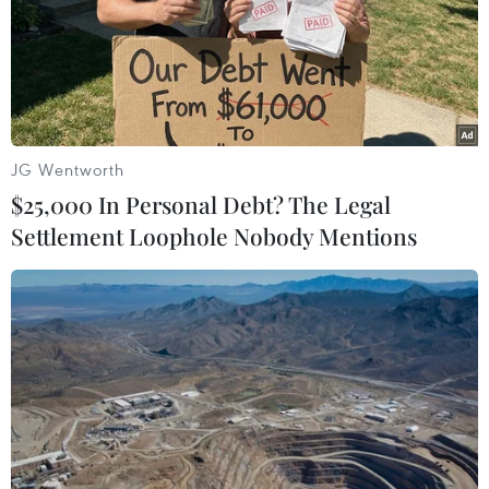
TIN LIÊN QUAN
JG Wentworth
$25,000 In Personal Debt? The Legal
Settlement Loophole Nobody Mentions
Tạm dừng xét xử vụ án cố ý làm trái quy