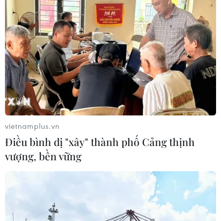
mở phiên tòa xét xử phúc thẩm vụ án Huỳnh Thị Huyền
Như và đồng phạm lừa đảo chiếm đoạt 1.085 tỷ đồng
của năm công ty.
vietnamplus.vn
Điều bình dị "xây" thành phố Cảng thịnh
vượng, bền vững