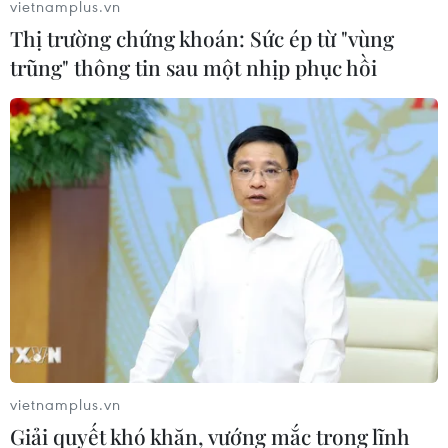
vietnamplus.vn
Thị trường chứng khoán: Sức ép từ "vùng
trũng" thông tin sau một nhịp phục hồi
Xét xử vụ án cố ý làm trái tại Navibank:
Các bị cáo nói lời sau cùng
16/03/2018 12:09
Nói lời sau cùng, các bị cáo đều trình bày hoàn cảnh,
quá trình công tác, khẳng định mình không phạm tội,
không tư lợi và mong Hội đồng xét xử xem xét.
vietnamplus.vn
Giải quyết khó khăn, vướng mắc trong lĩnh