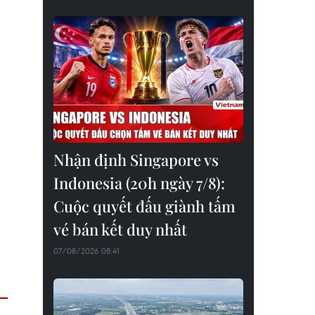
Nhận định Singapore vs
Indonesia (20h ngày 7/8):
Cuộc quyết đấu giành tấm
vé bán kết duy nhất
07/08/2026 08:41