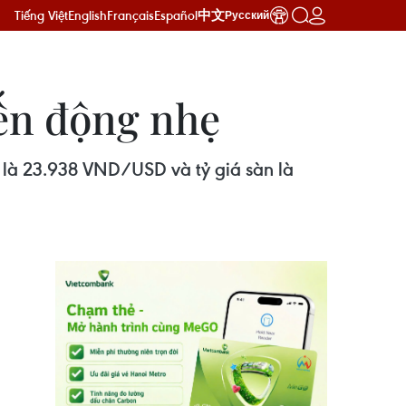
Tiếng Việt
English
Français
Español
中文
Русский
iến động nhẹ
là 23.938 VND/USD và tỷ giá sàn là