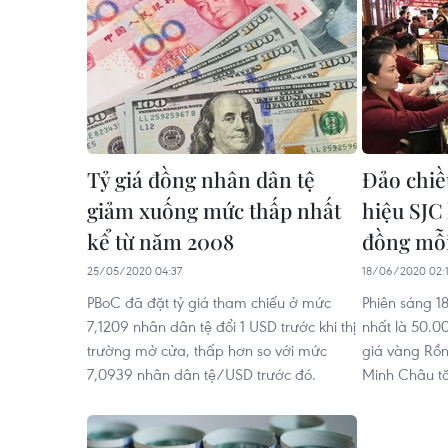
Tỷ giá đồng nhân dân tệ
Đảo chiề
giảm xuống mức thấp nhất
hiệu SJC 
kể từ năm 2008
đồng mỗi
25/05/2020 04:37
18/06/2020 02:
PBoC đã đặt tỷ giá tham chiếu ở mức
Phiên sáng 1
7,1209 nhân dân tệ đổi 1 USD trước khi thị
nhất là 50.0
trường mở cửa, thấp hơn so với mức
giá vàng Rồn
7,0939 nhân dân tệ/USD trước đó.
Minh Châu t