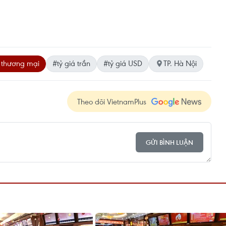
thương mại
#tỷ giá trần
#tỷ giá USD
TP. Hà Nội
Theo dõi VietnamPlus
GỬI BÌNH LUẬN