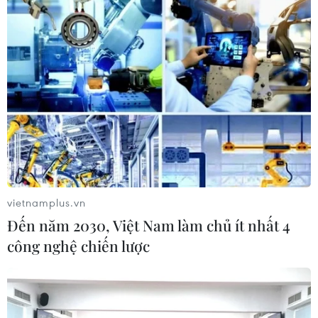
Sửa Luật Trưng mua, trưng dụng tài
sản giải quyết vướng mắc trên thực
tiễn
04/08/2026 13:10
Đề xuất 5 nhóm chính sách sửa đổi
Luật Trưng mua, trưng dụng tài sản
04/08/2026 11:56
vietnamplus.vn
Đến năm 2030, Việt Nam làm chủ ít nhất 4
công nghệ chiến lược
UBS bị phạt 125 triệu USD vì vi phạm
luật chống rửa tiền
04/08/2026 04:58