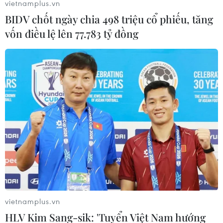
vietnamplus.vn
BIDV chốt ngày chia 498 triệu cổ phiếu, tăng
vốn điều lệ lên 77.783 tỷ đồng
vietnamplus.vn
HLV Kim Sang-sik: 'Tuyển Việt Nam hướng