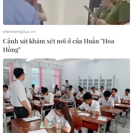
vietnamplus.vn
Cảnh sát khám xét nơi ở của Huấn "Hoa
Hồng"
Người Mỹ vẫn phải uống càphê giá cao dù
thuế quan giảm
20/12/2025 07:36
Dù thuế quan giảm, giá càphê tại Mỹ vẫn cao do giá
hạt thô tăng mạnh, dự kiến còn kéo dài ít nhất 9 tháng
ảnh hưởng đến người tiêu dùng.