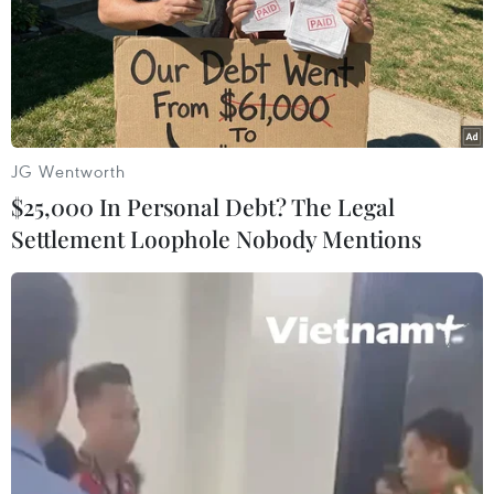
Chính sách giảm thuế của ông Trump
giúp gần 30 triệu người Mỹ hưởng lợi
11/04/2026 08:03
JG Wentworth
Bộ trưởng Tài chính Mỹ cho biết khoảng 5,7 triệu người
$25,000 In Personal Debt? The Legal
khai thuế theo diện miễn thuế tiền boa, trong khi 23 triệu
Settlement Loophole Nobody Mentions
người khác đã tận dụng chính sách miễn thuế đối với
thu nhập làm thêm giờ.