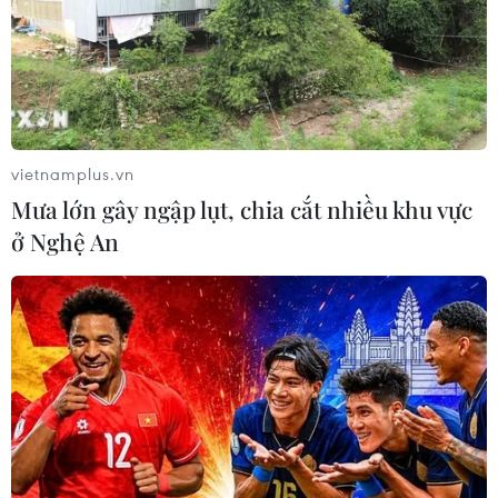
vietnamplus.vn
Mưa lớn gây ngập lụt, chia cắt nhiều khu vực
ở Nghệ An
TIN CÙNG CHUYÊN MỤC
NAPAS và KiotViet hợp tác mở rộng
hệ sinh thái thanh toán VietQR
06/08/2026 14:03