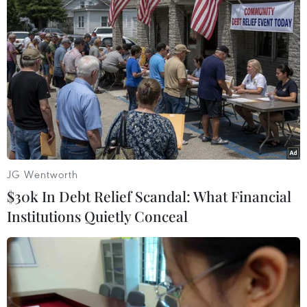
JG Wentworth
$30k In Debt Relief Scandal: What Financial
Institutions Quietly Conceal
#Thuế thu nhập
#Giảm thuế
#Tỷ phú
#Ngân sách
Mỹ