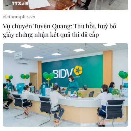
vietnamplus.vn
Vụ chuyên Tuyên Quang: Thu hồi, huỷ bỏ
giấy chứng nhận kết quả thi đã cấp
Tổng thống Mỹ ký thành luật gói cắt giảm
thuế và chi tiêu toàn diện
04/07/2025 23:27
Dự cắt giảm thuế và chi tiêu toàn diện trị giá 4.500 tỷ
USD là gói chính sách trong nhiệm kỳ thứ hai mang tính
biểu tượng của ông Trump, thực hiện lời hứa trong chiến
dịch tranh cử năm 2024 của ông.