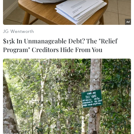
đối với chi tiêu sinh hoạt của gia đình lao động.
JG Wentworth
$15k In Unmanageable Debt? The "Relief
Program" Creditors Hide From You
Tỷ phú Jeff Bezos. (Ảnh: AFP/TTXVN)
Chủ tịch điều hành tập đoàn Amazon Jeff Bezos
ngày 20/5 đã kêu gọi chính phủ liên bang Mỹ