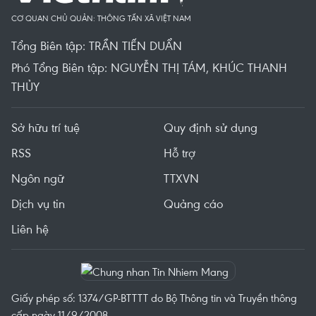
CƠ QUAN CHỦ QUẢN: THÔNG TẤN XÃ VIỆT NAM
Tổng Biên tập: TRẦN TIẾN DUẨN
Phó Tổng Biên tập: NGUYỄN THỊ TÁM, KHÚC THANH
THỦY
Sở hữu trí tuệ
Quy định sử dụng
RSS
Hỗ trợ
Ngôn ngữ
TTXVN
Dịch vụ tin
Quảng cáo
Liên hệ
Giấy phép số: 1374/GP-BTTTT do Bộ Thông tin và Truyền thông
cấp ngày 11/9/2008.