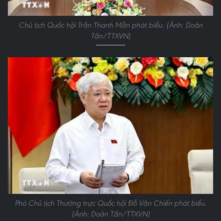
Chủ tịch Quốc hội Trần Thanh Mẫn phát biểu. (Ảnh: Doãn
Tấn/TTXVN)
Phó Chủ tịch Thường trực Quốc hội Đỗ Văn Chiến phát biểu.
(Ảnh: Doãn Tấn/TTXVN)