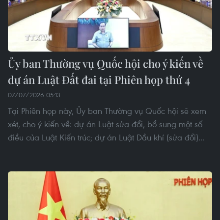
Ủy ban Thường vụ Quốc hội cho ý kiến về
dự án Luật Đất đai tại Phiên họp thứ 4
07/07/2026 05:13
Tại Phiên họp này, Ủy ban Thường vụ Quốc hội sẽ xem
xét, cho ý kiến về: dự án Luật sửa đổi, bổ sung một số
điều của Luật Kiến trúc; dự án Luật Dầu khí (sửa đổi)...