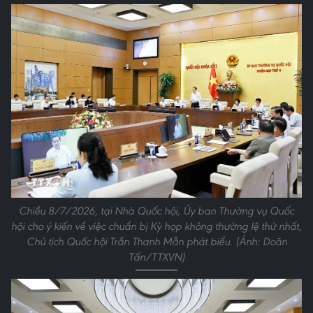
Chiều 8/7/2026, tại Nhà Quốc hội, Ủy ban Thường vụ Quốc
hội cho ý kiến về việc chuẩn bị Kỳ họp không thường lệ thứ nhất,
Chủ tịch Quốc hội Trần Thanh Mẫn phát biểu. (Ảnh: Doãn
Tấn/TTXVN)