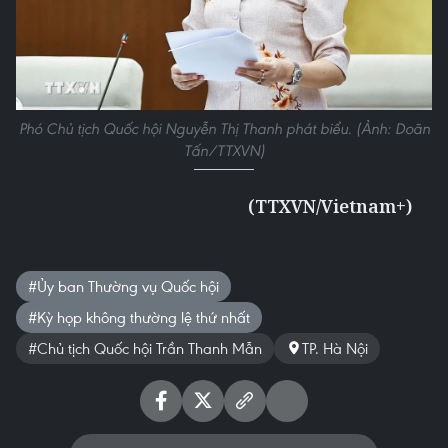
Phó Chủ tịch Quốc hội Nguyễn Thị Thanh phát biểu. (Ảnh: Doãn
Tấn/TTXVN)
(TTXVN/Vietnam+)
#Ủy ban Thường vụ Quốc hội
#Kỳ họp không thường lệ thứ nhất
#Chủ tịch Quốc hội Trần Thanh Mẫn
TP. Hà Nội