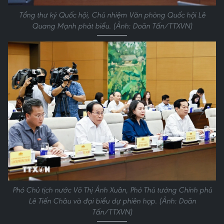
Tổng thư ký Quốc hội, Chủ nhiệm Văn phòng Quốc hội Lê
Quang Mạnh phát biểu. (Ảnh: Doãn Tấn/TTXVN)
Phó Chủ tịch nước Võ Thị Ánh Xuân, Phó Thủ tướng Chính phủ
Lê Tiến Châu và đại biểu dự phiên họp. (Ảnh: Doãn
Tấn/TTXVN)