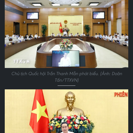
Chủ tịch Quốc hội Trần Thanh Mẫn phát biểu. (Ảnh: Doãn
Tấn/TTXVN)