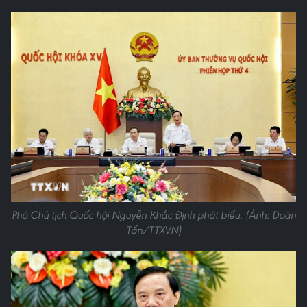
Phó Chủ tịch Quốc hội Nguyễn Khắc Định phát biểu. (Ảnh: Doãn
Tấn/TTXVN)