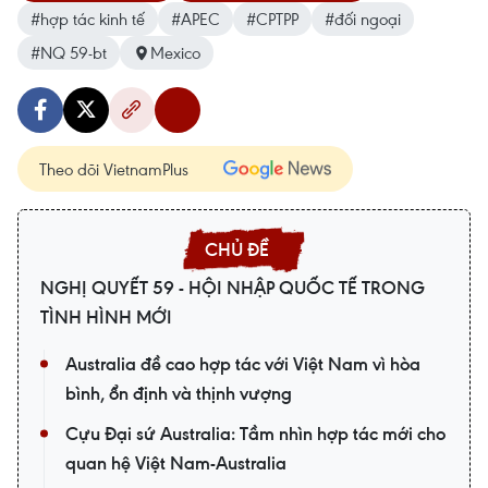
#hợp tác kinh tế
#APEC
#CPTPP
#đối ngoại
#NQ 59-bt
Mexico
Theo dõi VietnamPlus
NGHỊ QUYẾT 59 - HỘI NHẬP QUỐC TẾ TRONG
TÌNH HÌNH MỚI
Australia đề cao hợp tác với Việt Nam vì hòa
bình, ổn định và thịnh vượng
Cựu Đại sứ Australia: Tầm nhìn hợp tác mới cho
quan hệ Việt Nam-Australia