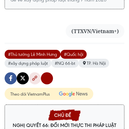
(TTXVN/Vietnam+)
#Thủ tướng Lê Minh Hưng
#Quốc hội
#xây dựng pháp luật
#NQ 66-bt
TP. Hà Nội
Theo dõi VietnamPlus
NGHỊ QUYẾT 66: ĐỔI MỚI THỰC THI PHÁP LUẬT