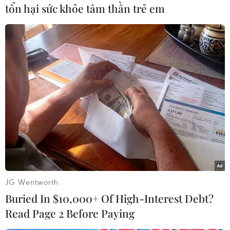
tổn hại sức khỏe tâm thần trẻ em
Hiện giá vàng trong nước vẫn đắt hơn giá vàng
thế giới khoảng trên 1,5 triệu đồng/lượng./.
Đức Duy (Vietnam+)
JG Wentworth
Buried In $10,000+ Of High-Interest Debt?
Read Page 2 Before Paying