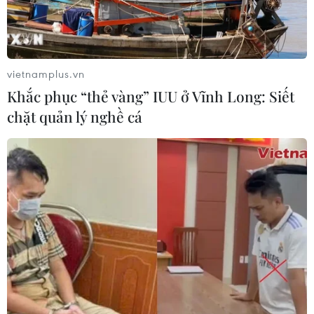
Đồng USD trước bước ngoặt do đồng
yen mạnh lên và số liệu việc làm Mỹ
06/08/2026 05:14
vietnamplus.vn
Khắc phục “thẻ vàng” IUU ở Vĩnh Long: Siết
Lãi suất ngân hàng ngày 6/8: Kỳ hạn
chặt quản lý nghề cá
3 tháng đang được mức lãi suất tối đa
06/08/2026 00:06
Mỹ phát tín hiệu ủng hộ ổn định
đồng won của Hàn Quốc
05/08/2026 23:26
Mỹ hoàn trả khoảng 100 tỷ USD thuế