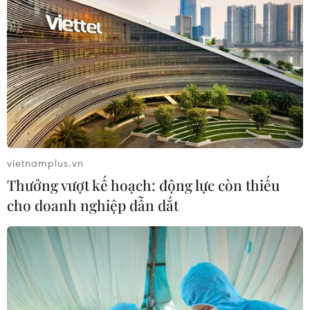
Visa thúc đẩy hợp tác kiến tạo hạ
tầng số cho Chính phủ số Việt Nam
03/08/2026 14:01
Xem thêm
vietnamplus.vn
Thưởng vượt kế hoạch: động lực còn thiếu
cho doanh nghiệp dẫn dắt
CƠ QUAN CHỦ QUẢN: THÔNG TẤN XÃ VIỆT NAM
Tổng Biên tập: TRẦN TIẾN DUẨN
Phó Tổng Biên tập: NGUYỄN THỊ TÁM, KHÚC THANH
THỦY