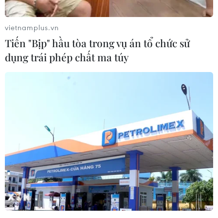
quan sau phán quyết của Tòa án Tối
cao
vietnamplus.vn
05/08/2026 22:58
Tiến "Bịp" hầu tòa trong vụ án tổ chức sử
dụng trái phép chất ma túy
Nhật Bản: Nội các thông qua chính
sách giảm thuế tiêu thụ thực phẩm
xuống 1%
05/08/2026 15:30
Ngành Hải quan đẩy mạnh cải cách
thể chế và hiện đại hóa công tác
quản lý
05/08/2026 12:35
Ngân hàng trước làn sóng AI: Dữ liệu