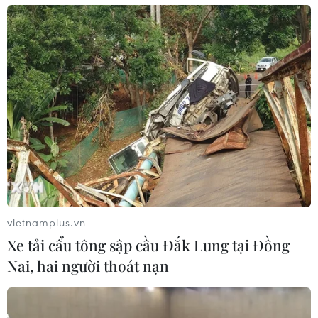
vietnamplus.vn
Xe tải cẩu tông sập cầu Đắk Lung tại Đồng
Nai, hai người thoát nạn