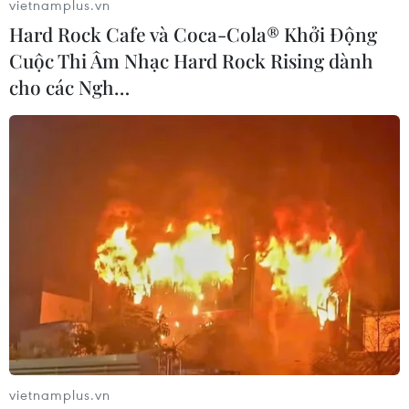
vietnamplus.vn
Hard Rock Cafe và Coca-Cola® Khởi Động
Cuộc Thi Âm Nhạc Hard Rock Rising dành
cho các Ngh…
vietnamplus.vn