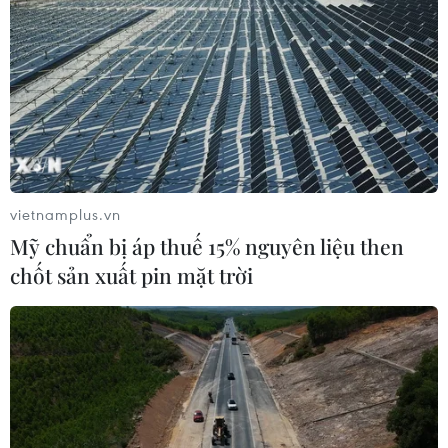
vietnamplus.vn
Mỹ chuẩn bị áp thuế 15% nguyên liệu then
chốt sản xuất pin mặt trời