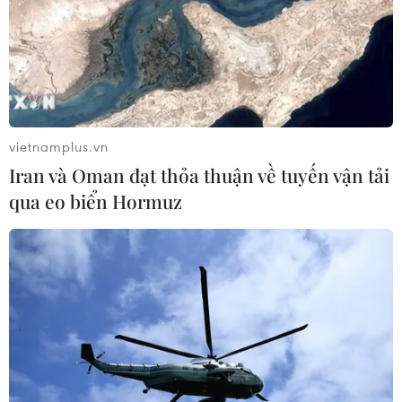
16/01/2020 16:10
Thủ môn Bùi Tiến Dũng bắt chính ở trận đấu quan trọng,
quyết định tấm vé đi tiếp với U23 Triều Tiên tại lượt trận
cuối bảng D vòng chung kết U23 châu Á 2020 nhưng
đã để lại ấn tượng không tốt.
vietnamplus.vn
Iran và Oman đạt thỏa thuận về tuyến vận tải
qua eo biển Hormuz