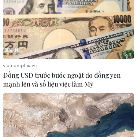
trong khuôn khổ bảng D VCK U23 châu Á.
vietnamplus.vn
Đồng USD trước bước ngoặt do đồng yen
mạnh lên và số liệu việc làm Mỹ
Bùi Tiến Dũng và 90 phút đáng
quên trước U23 Triều Tiên