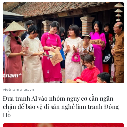
Nhận định Campuchia vs
Timor Leste: Trận chiến vì 3 điểm
danh dự cho "Các chiến binh
Angkor"
03/08/2026 03:30
ASEAN Cup 2026: Đội tuyển Việt
Nam sẵn sàng cho đại chiến ở "chảo
lửa" Pakansari
vietnamplus.vn
03/08/2026 03:13
Đưa tranh AI vào nhóm nguy cơ cần ngăn
chặn để bảo vệ di sản nghề làm tranh Đông
Lịch thi đấu ASEAN Cup 2026 ngày
Hồ
3/8: Việt Nam quyết đấu Indonesia
03/08/2026 01:40