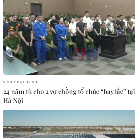
vietnamplus.vn
24 năm tù cho 2 vợ chồng tổ chức “bay lắc” tại
Hà Nội