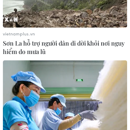
HLV Kim Sang-sik nói thẳng về Đình
Bắc sau khi tuyển Việt Nam bị
Singapore cầm hòa
vietnamplus.vn
31/07/2026 23:43
Sơn La hỗ trợ người dân di dời khỏi nơi nguy
hiểm do mưa lũ
HLV Kim Sang-sik thừa nhận học trò
chưa hoàn thành tốt nhiệm vụ của
mình
31/07/2026 23:41
Hàng công bất lực, đội tuyển
Việt Nam để Singapore cầm hòa trên
sân nhà Mỹ Đình
31/07/2026 15:42