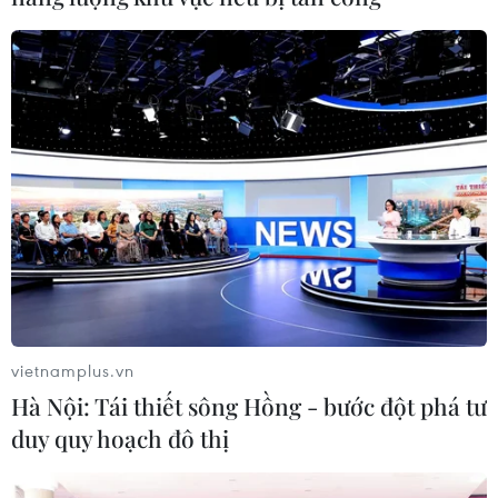
#U23 châu Á 2020
#Vòng tứ kết
#Thái Lan
#U23 Việt Nam
Thái Lan
Theo dõi VietnamPlus
vietnamplus.vn
TIN LIÊN QUAN
Hà Nội: Tái thiết sông Hồng - bước đột phá tư
duy quy hoạch đô thị