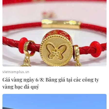
Nhận định Việt Nam vs
Indonesia: Thầy Kim cần thay đổi để
giành chiến thắng?
03/08/2026 00:06
Đội tuyển Futsal Việt Nam giành
chiến thắng đậm tại giải đấu ở Thái
Lan
vietnamplus.vn
02/08/2026 22:40
Giá vàng ngày 6/8: Bảng giá tại các công ty
vàng bạc đá quý
Nhận định Việt Nam vs Indonesia:
Chờ kỳ tích ngay tại 'chảo lửa'
Pakansari