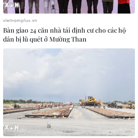
đảo
04/08/2026 03:17
vietnamplus.vn
Bàn giao 24 căn nhà tái định cư cho các hộ
ASEAN Cup 2026: "Chìa khóa" giúp
dân bị lũ quét ở Mường Than
tuyển Việt Nam quật ngã Indonesia
04/08/2026 03:05
ASEAN Cup 2026: Đội tuyển Việt
Nam tạo "cơn địa chấn" trên truyền
thông khu vực
04/08/2026 02:45
Báo chí Đông Nam Á "dậy
sóng" vì tuyển Việt Nam, chỉ ra lý do