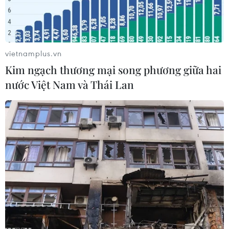
Arabia, Syria (B), Hàn Quốc, Uzbekistan (C), UAE
và Jordan (D).
vietnamplus.vn
Kim ngạch thương mại song phương giữa hai
nước Việt Nam và Thái Lan
U23 UAE và U23 Jordan dắt tay nhau vào tứ kết. (Nguồn: AFC)
Sau lượt trận cuối cùng của bảng D, tứ kết vòng
chung kết U23 châu Á 2020 đã chính thức xác
định xong 8 đội bóng xuất sắc nhất góp mặt.
Ở loạt trận tối 16/1, U23 UAE và U23 Jordan đã