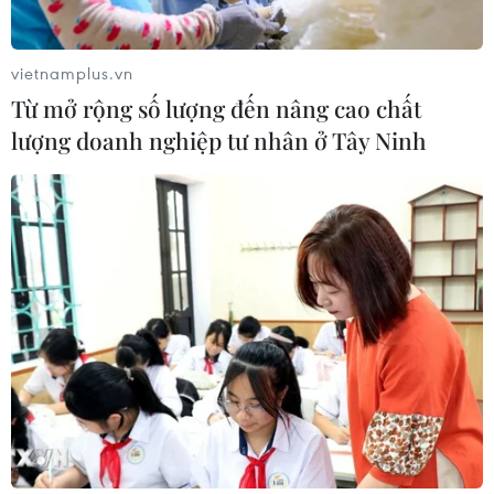
Xem thêm
vietnamplus.vn
Từ mở rộng số lượng đến nâng cao chất
lượng doanh nghiệp tư nhân ở Tây Ninh
CƠ QUAN CHỦ QUẢN: THÔNG TẤN XÃ VIỆT NAM
Tổng Biên tập: TRẦN TIẾN DUẨN
Phó Tổng Biên tập: NGUYỄN THỊ TÁM, KHÚC THANH
THỦY
Sở hữu trí tuệ
Quy định sử dụng
RSS
Hỗ trợ
Ngôn ngữ
TTXVN