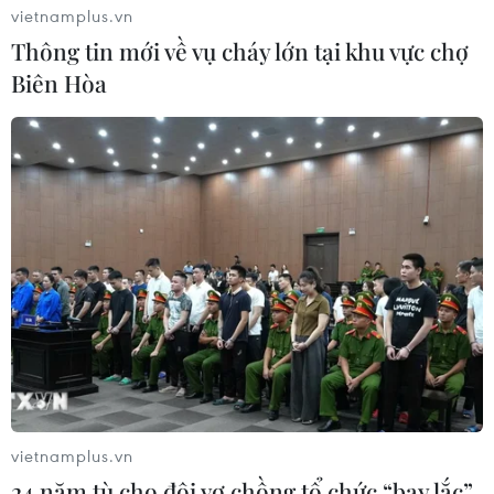
vietnamplus.vn
Thông tin mới về vụ cháy lớn tại khu vực chợ
Biên Hòa
vietnamplus.vn
24 năm tù cho đôi vợ chồng tổ chức “bay lắc”